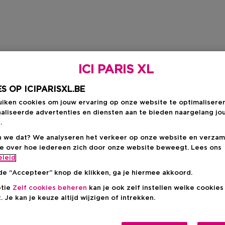
ICI PARIS XL
S OP ICIPARISXL.BE
uiken cookies om jouw ervaring op onze website te optimalisere
aliseerde advertenties en diensten aan te bieden naargelang jo
.
 we dat? We analyseren het verkeer op onze website en verzam
ie over hoe iedereen zich door onze website beweegt. Lees ons
eleid
de “Accepteer” knop de klikken, ga je hiermee akkoord.
ptie
Zelf cookies beheren
kan je ook zelf instellen welke cookie
. Je kan je keuze altijd wijzigen of intrekken.