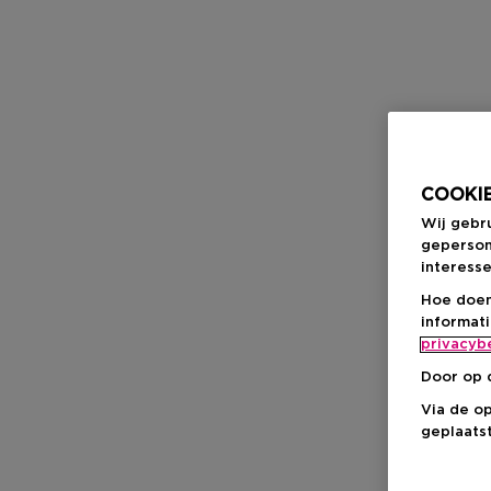
COOKIE
Wij gebr
geperson
interesse
Hoe doen
informat
privacyb
Door op 
Via de o
geplaatst