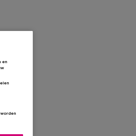
n en
uw
elen
s worden