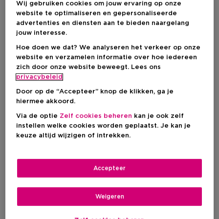
Wij gebruiken cookies om jouw ervaring op onze
website te optimaliseren en gepersonaliseerde
advertenties en diensten aan te bieden naargelang
IN WINKELMANDJE
jouw interesse.
Hoe doen we dat? We analyseren het verkeer op onze
website en verzamelen informatie over hoe iedereen
Levering aan huis
zich door onze website beweegt. Lees ons
-
Op voorraad
privacybeleid
Door op de “Accepteer” knop de klikken, ga je
Ophalen in een winkel
hiermee akkoord.
Ophalen in een winkel nabij jou.
Via de optie
Zelf cookies beheren
kan je ook zelf
Selecteer een winkel
instellen welke cookies worden geplaatst. Je kan je
keuze altijd wijzigen of intrekken.
Korte beschrijving
Crème
Textuur
Accepteer
Alle huidtypes
Huidtype
Behandeling van huidaandoeningen
Weigeren
Donkere kringen
Anti-ageing
Meer