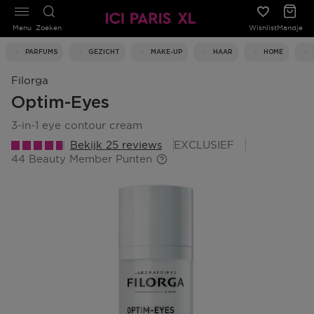
Menu
Zoeken
Wishlist
Mandje
PARFUMS
GEZICHT
MAKE-UP
HAAR
HOME
Filorga
Optim-Eyes
3-in-1 eye contour cream
Bekijk 25 reviews
EXCLUSIEF
44 Beauty Member Punten