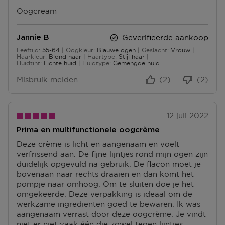
Oogcream
Geverifieerde aankoop
Jannie B
Leeftijd
55-64
Oogkleur
Blauwe ogen
Geslacht
Vrouw
55 tot 64
Haarkleur
Blond haar
Haartype
Stijl haar
Huidtint
Lichte huid
Huidtype
Gemengde huid
Misbruik melden
(2)
(2)
12 juli 2022
Prima en multifunctionele oogcrème
Deze crème is licht en aangenaam en voelt
verfrissend aan. De fijne lijntjes rond mijn ogen zijn
duidelijk opgevuld na gebruik. De flacon moet je
bovenaan naar rechts draaien en dan komt het
pompje naar omhoog. Om te sluiten doe je het
omgekeerde. Deze verpakking is ideaal om de
werkzame ingrediënten goed te bewaren. Ik was
aangenaam verrast door deze oogcrème. Je vindt
niet er niet vaak één die zowel tegen lijntjes,