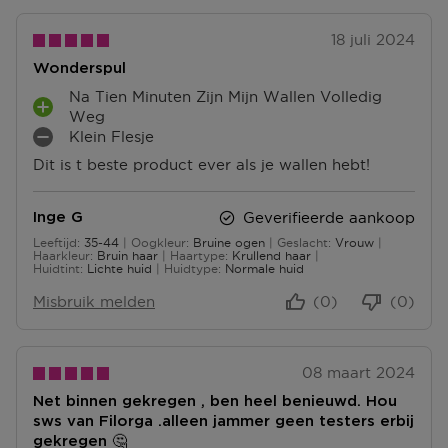
18 juli 2024
Wonderspul
Na Tien Minuten Zijn Mijn Wallen Volledig
P
Weg
L
Klein Flesje
M
U
Dit is t beste product ever als je wallen hebt!
I
S
N
P
P
U
Geverifieerde aankoop
Inge G
U
N
Leeftijd
35-44
Oogkleur
Bruine ogen
Geslacht
Vrouw
N
35 tot 44
T
Haarkleur
Bruin haar
Haartype
Krullend haar
T
Huidtint
Lichte huid
Huidtype
Normale huid
E
E
N
Misbruik melden
(0)
(0)
N
08 maart 2024
Net binnen gekregen , ben heel benieuwd. Hou
sws van Filorga .alleen jammer geen testers erbij
gekregen 🤔