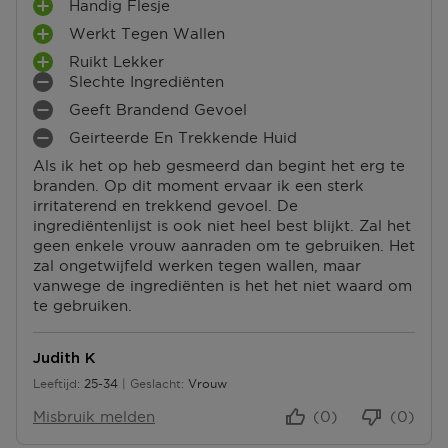
Ga naar meer info en FAQ’s over retourneren.
Handig Flesje
P
Werkt Tegen Wallen
L
P
Meer vragen rond bestellen? Die vind je op onze FAQ
U
Ruikt Lekker
L
pagina.
P
S
Slechte Ingrediënten
U
L
M
P
S
Geeft Brandend Gevoel
U
I
U
M
P
S
N
N
Geirteerde En Trekkende Huid
I
U
M
P
P
T
N
N
Als ik het op heb gesmeerd dan begint het erg te
I
U
U
E
P
T
branden. Op dit moment ervaar ik een sterk
N
N
N
N
U
E
irritaterend en trekkend gevoel. De
P
T
T
N
N
ingrediëntenlijst is ook niet heel best blijkt. Zal het
U
E
E
T
geen enkele vrouw aanraden om te gebruiken. Het
N
N
N
E
zal ongetwijfeld werken tegen wallen, maar
T
N
vanwege de ingrediënten is het het niet waard om
E
te gebruiken.
N
Judith K
Leeftijd
25-34
Geslacht
Vrouw
25 tot 34
Misbruik melden
(0)
(0)