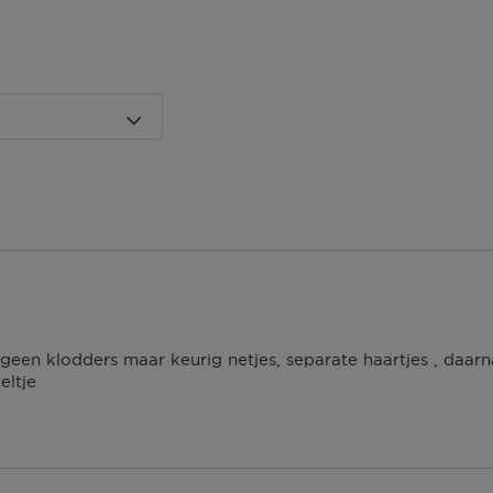
 dagen om deze
erroeping heb je dan nog
Om jouw bestelling te
kmaken van een
 winkel bij jou in de
n. Neem wel je
agina.
 geen klodders maar keurig netjes, separate haartjes , daarn
eltje