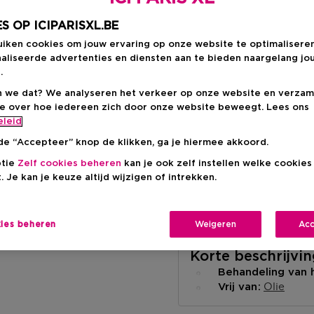
Aanbevolen verkoop
-15%
S OP ICIPARISXL.BE
uiken cookies om jouw ervaring op onze website te optimalisere
aliseerde advertenties en diensten aan te bieden naargelang jo
.
 we dat? We analyseren het verkeer op onze website en verzam
ie over hoe iedereen zich door onze website beweegt. Lees ons
Levering aan huis
eleid
-
Op voorraad
de “Accepteer” knop de klikken, ga je hiermee akkoord.
ptie
Zelf cookies beheren
kan je ook zelf instellen welke cookie
Ophalen in een wink
. Je kan je keuze altijd wijzigen of intrekken.
Ophalen in een winkel 
Selecteer een winke
kies beheren
Weigeren
Acc
Korte beschrijvi
Behandeling van
Olie
Vrij van