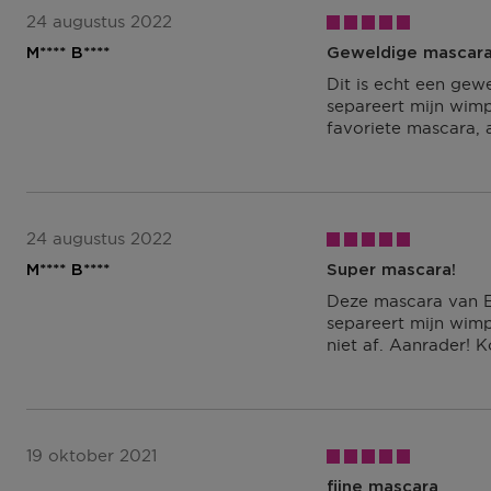
24 augustus 2022
M**** B****
Geweldige mascara
Dit is echt een gewe
separeert mijn wimp
favoriete mascara, 
24 augustus 2022
M**** B****
Super mascara!
Deze mascara van Es
separeert mijn wimp
niet af. Aanrader! 
19 oktober 2021
fijne mascara