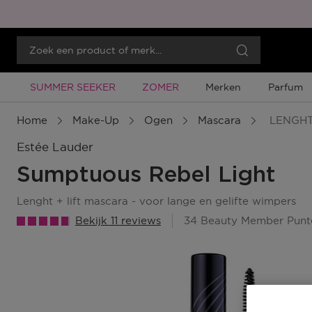
Tijdelijke Promotie
Tijdelijke Promotie
SUMMER SEEKER
ZOMER
Merken
Parfum
Home
Make-Up
Ogen
Mascara
LENGHT
Estée Lauder
Sumptuous Rebel Light
lenght + lift mascara - voor lange en gelifte wimpers
Bekijk 11 reviews
34 Beauty Member Punt