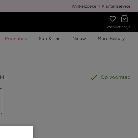
Gratis cadeauverpakking
Winkelzoeker
Klantenservice
Wishlist
Mandje
Tijdelijke Promotie
Promoties
Sun & Tan
Nieuw
More Beauty
 ML
Op voorraad
s