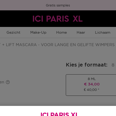
Gratis samples
Gezicht
Make-Up
Home
Haar
Lichaam
 + LIFT MASCARA - VOOR LANGE EN GELIFTE WIMPERS
Kies je formaat
:
8
8 ML
en
Kortingsprijs
€ 34,00
€ 40,00
Kortingsprij
€ 34,00
ICI PARIS XL