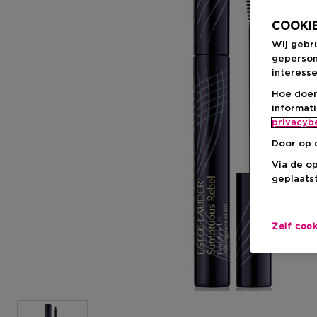
COOKIE
Wij gebr
geperson
interesse
Hoe doen
informat
privacyb
Door op 
Via de o
geplaatst
Zelf coo