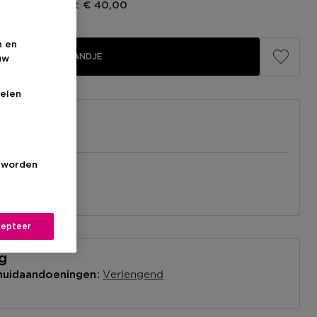
prijs fabrikant
€ 40,00
n en
IN WINKELMANDJE
uw
elen
s worden
el
nabij jou.
l
epteer
ng
Verlengend
 huidaandoeningen