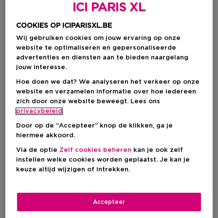
ICI PARIS XL
COOKIES OP ICIPARISXL.BE
Wij gebruiken cookies om jouw ervaring op onze
website te optimaliseren en gepersonaliseerde
advertenties en diensten aan te bieden naargelang
jouw interesse.
Hoe doen we dat? We analyseren het verkeer op onze
website en verzamelen informatie over hoe iedereen
zich door onze website beweegt. Lees ons
privacybeleid
Door op de “Accepteer” knop de klikken, ga je
hiermee akkoord.
Kies je formaat
Via de optie
Zelf cookies beheren
kan je ook zelf
50 ML
Op voorraad
instellen welke cookies worden geplaatst. Je kan je
keuze altijd wijzigen of intrekken.
50 ML
Kortingsprijs
€ 253,68
€ 302,00
Accepteer