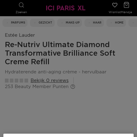
Zoeken
Wishlist
Mandje
PARFUMS
GEZICHT
MAKE-UP
HAAR
HOME
Estée Lauder
Re-Nutriv Ultimate Diamond
Transformative Brilliance Soft
Creme Refill
hydraterende anti-aging crème - hervulbaar
Bekijk 0 reviews
253 Beauty Member Punten