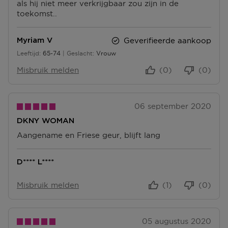
als hij niet meer verkrijgbaar zou zijn in de
N
toekomst..
T
E
N
Geverifieerde aankoop
Myriam V
Leeftijd
65-74
Geslacht
Vrouw
65 tot 74
Misbruik melden
(0)
(0)
06 september 2020
DKNY WOMAN
Aangename en Friese geur, blijft lang
D**** L****
Misbruik melden
(1)
(0)
05 augustus 2020