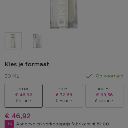
Kies je formaat
30 ML
Op voorraad
30 ML
50 ML
100 ML
Kortingsprijs
Kortingsprijs
Kortingsprijs
€ 46,92
€ 72,68
€ 99,36
€ 51,00
€ 79,00
€ 108,00
Kortingsprijs
€ 46,92
Aanbevolen verkoopprijs fabrikant
€ 51,00
-8%