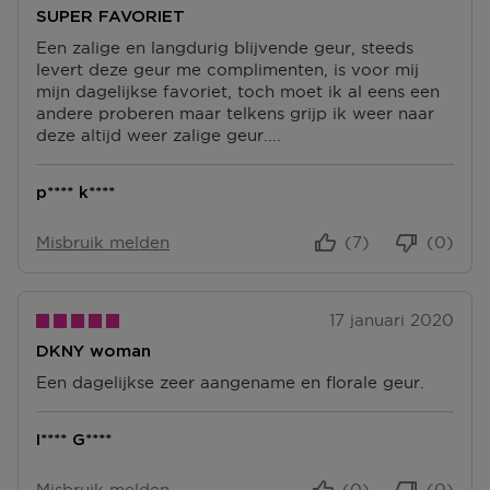
SUPER FAVORIET
Een zalige en langdurig blijvende geur, steeds
levert deze geur me complimenten, is voor mij
mijn dagelijkse favoriet, toch moet ik al eens een
andere proberen maar telkens grijp ik weer naar
deze altijd weer zalige geur....
p**** k****
Misbruik melden
(7)
(0)
17 januari 2020
DKNY woman
Een dagelijkse zeer aangename en florale geur.
I**** G****
Misbruik melden
(0)
(0)