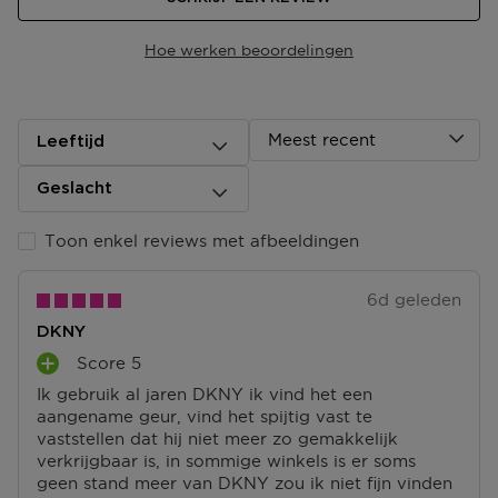
Hoe werken beoordelingen
Meest recent
Leeftijd
Geslacht
Toon enkel reviews met afbeeldingen
6d geleden
DKNY
Score 5
P
Ik gebruik al jaren DKNY ik vind het een
L
aangename geur, vind het spijtig vast te
U
vaststellen dat hij niet meer zo gemakkelijk
S
verkrijgbaar is, in sommige winkels is er soms
P
geen stand meer van DKNY zou ik niet fijn vinden
U