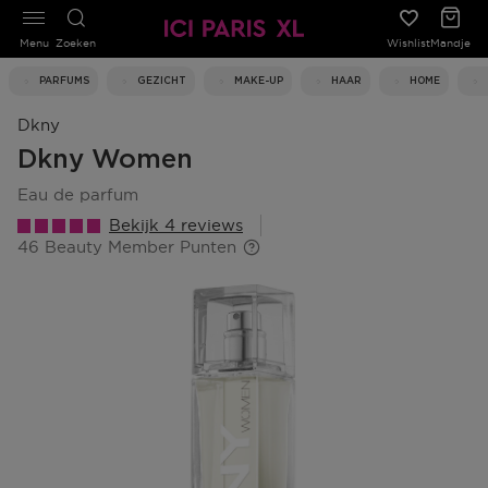
Menu
Zoeken
Wishlist
Mandje
PARFUMS
GEZICHT
MAKE-UP
HAAR
HOME
Dkny
Dkny Women
eau de parfum
Bekijk 4 reviews
46 Beauty Member Punten