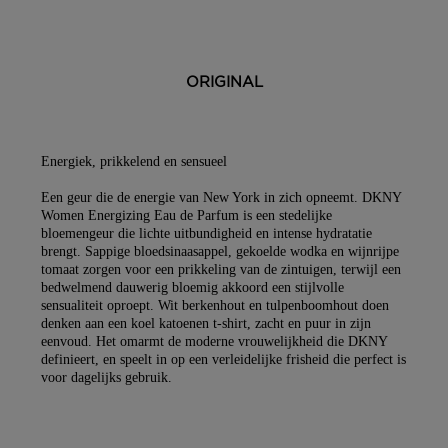
Je kunt jouw bestelling laten bezorgen op je huisadres,
in één van onze winkels of bij een postpunt. De
verwachte leverdatum zie je tijdens het bestellen in
jouw winkelmandje. We bezorgen al jouw bestellingen
ORIGINAL
vanaf €25,- gratis. Daarnaast kun je ook kiezen voor
Click & Collect, dan ligt jouw bestelling na 1 uur klaar
in de door jou gekozen winkel
Energiek, prikkelend en sensueel
Bezorging aan huis of op een ander adres in Belgïe?
Bpost bezorgt van maandag t/m vrijdag bij jou
Een geur die de energie van New York in zich opneemt. DKNY
bezorgd tussen 08.00 en 17.00 uur. Ben je niet thuis?
Women Energizing Eau de Parfum is een stedelijke
bloemengeur die lichte uitbundigheid en intense hydratatie
De bezorger laat een aanbiedingsbriefje achter in je
brengt. Sappige bloedsinaasappel, gekoelde wodka en wijnrijpe
brievenbus van locatie waar je jouw pakje kan
tomaat zorgen voor een prikkeling van de zintuigen, terwijl een
ophalen.
bedwelmend dauwerig bloemig akkoord een stijlvolle
sensualiteit oproept. Wit berkenhout en tulpenboomhout doen
Afhalen in één van onze winkels of een postpunt?
denken aan een koel katoenen t-shirt, zacht en puur in zijn
Zodra jouw pakket klaar ligt dan ontvang je een mail.
eenvoud. Het omarmt de moderne vrouwelijkheid die DKNY
Deze kun je op vertoon van de track & trace code
definieert, en speelt in op een verleidelijke frisheid die perfect is
ophalen.
voor dagelijks gebruik.
Ga naar meer info en FAQ’s over levering.