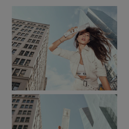
Retourneren
Terugsturen
Na ontvangst van jouw bestelling producten heb je 14
dagen om deze (gedeeltelijk) terug te sturen of te
herroepen. Na de herroeping heb je dan nog eens 14
dagen de tijd om de producten te retourneren. Om
jouw bestelling te herroepen, kun je contact met ons
opnemen of gebruikmaken van een
modelformulier
voor herroeping
.
Omruilen of terugbrengen in de winkel
Je mag het product ook terugbrengen of omruilen in
een winkel bij jou in de buurt. Hiervoor hoef je geen
retourformulier in te vullen. Neem wel je
orderbevestiging mee.
Ga naar meer info en FAQ’s over retourneren.
Meer vragen rond bestellen? Die vind je op onze FAQ
pagina.