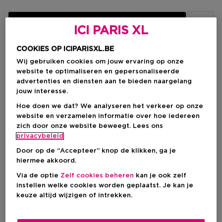
IN WINKELMANDJE
ICI PARIS XL
COOKIES OP ICIPARISXL.BE
Wij gebruiken cookies om jouw ervaring op onze
Levering aan huis
website te optimaliseren en gepersonaliseerde
-
Op voorraad
advertenties en diensten aan te bieden naargelang
jouw interesse.
Ophalen in een winkel
Hoe doen we dat? We analyseren het verkeer op onze
Ophalen in een winkel nabij jou.
website en verzamelen informatie over hoe iedereen
Selecteer een winkel
zich door onze website beweegt. Lees ons
privacybeleid
Door op de “Accepteer” knop de klikken, ga je
Korte beschrijving
hiermee akkoord.
Liquid
Textuur
Via de optie
Zelf cookies beheren
kan je ook zelf
Citrus
Geurtype
instellen welke cookies worden geplaatst. Je kan je
Bergamot
Lelietje-van-dalen
Ingrediënt
keuze altijd wijzigen of intrekken.
Viooltje
Jasmijn
Iris