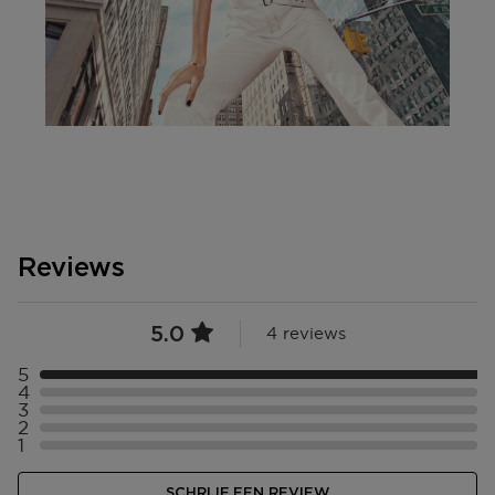
Reviews
5.0
4 reviews
5
Selecteer ({numberOfReviews}} met 5 sterren
4
Selecteer ({numberOfReviews}} met 4 sterren
3
Selecteer ({numberOfReviews}} met 3 sterren
2
Selecteer ({numberOfReviews}} met 2 sterren
1
Selecteer ({numberOfReviews}} met 1 sterren
SCHRIJF EEN REVIEW