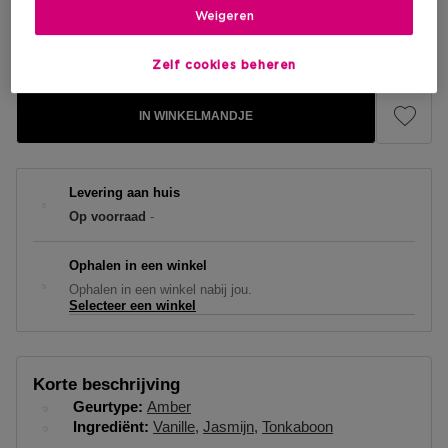
Weigeren
Kortingsprijs
€ 44,40
Aanbevolen verkoopprijs fabrikant
€ 59,20
Zelf cookies beheren
IN WINKELMANDJE
Levering aan huis
Op voorraad
-
Ophalen in een winkel
Ophalen in een winkel nabij jou.
Selecteer een winkel
Korte beschrijving
Geurtype
Amber
Ingrediënt
Vanille
Jasmijn
Tonkaboon