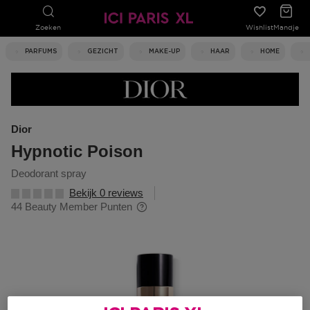
Zoeken
Wishlist
Mandje
PARFUMS
GEZICHT
MAKE-UP
HAAR
HOME
Dior
Hypnotic Poison
deodorant spray
Bekijk 0 reviews
44 Beauty Member Punten