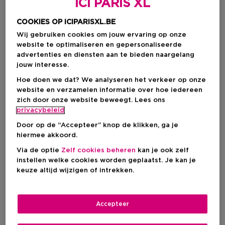
ICI PARIS XL
COOKIES OP ICIPARISXL.BE
Wij gebruiken cookies om jouw ervaring op onze
website te optimaliseren en gepersonaliseerde
advertenties en diensten aan te bieden naargelang
jouw interesse.
Hoe doen we dat? We analyseren het verkeer op onze
website en verzamelen informatie over hoe iedereen
zich door onze website beweegt. Lees ons
privacybeleid
Door op de “Accepteer” knop de klikken, ga je
hiermee akkoord.
Kies je formaat
Via de optie
Zelf cookies beheren
kan je ook zelf
instellen welke cookies worden geplaatst. Je kan je
100 ML
Op voorraad
keuze altijd wijzigen of intrekken.
100 ML
Kortingsprijs
€ 44,40
Accepteer
€ 59,20