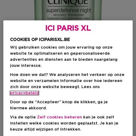
ICI PARIS XL
COOKIES OP ICIPARISXL.BE
Wij gebruiken cookies om jouw ervaring op onze
website te optimaliseren en gepersonaliseerde
advertenties en diensten aan te bieden naargelang
jouw interesse.
Kies je formaat
Hoe doen we dat? We analyseren het verkeer op onze
website en verzamelen informatie over hoe iedereen
50 ML
Op voorraad
zich door onze website beweegt. Lees ons
privacybeleid
50 ML
Door op de “Accepteer” knop de klikken, ga je
Kortingsprijs
€ 58,50
hiermee akkoord.
€ 78,00
Via de optie
Zelf cookies beheren
kan je ook zelf
instellen welke cookies worden geplaatst. Je kan je
Kortingsprijs
€ 58,50
keuze altijd wijzigen of intrekken.