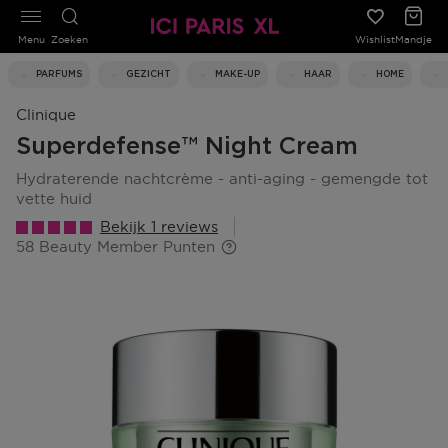
Menu
Zoeken
Wishlist
Mandje
PARFUMS
GEZICHT
MAKE-UP
HAAR
HOME
Clinique
Superdefense™ Night Cream
hydraterende nachtcrème - anti-aging - gemengde tot
vette huid
Bekijk 1 reviews
58 Beauty Member Punten