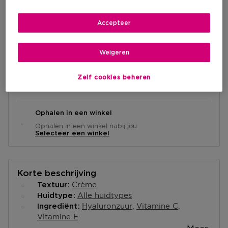
Aanbevolen verkoopprijs fabrikant
€ 78,00
-25%
Accepteer
IN WINKELMANDJE
Weigeren
Levering aan huis
Zelf cookies beheren
-
Op voorraad
Ophalen in een winkel
Ophalen in een winkel nabij jou.
Selecteer een winkel
Korte beschrijving
Crème
Textuur
Alle huidtypes
Huidtype
Hyaluronzuur
Vitamine C
Ingrediënt
Vitamine E