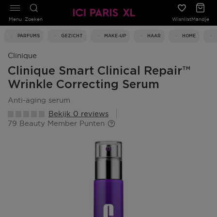
Menu
Zoeken
Wishlist
Mandje
PARFUMS
GEZICHT
MAKE-UP
HAAR
HOME
Clinique
Clinique Smart Clinical Repair™
Wrinkle Correcting Serum
anti-aging serum
Bekijk 0 reviews
79 Beauty Member Punten