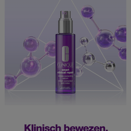
84% zegt dat diepere rimpels minder zichtbaar zijn*
Ga naar meer info en FAQ’s over levering.
94% zegt dat de huid er gladder uitziet*
87% zegt dat de huid voller aanvoelt*
Retourneren
*Consumententests op 358 vrouwen.
Terugsturen
Na ontvangst van jouw bestelling producten heb je 14
HOOFDINGREDIËNTEN
: Één enkel pompje bevat drie
dagen om deze (gedeeltelijk) terug te sturen of te
krachtige anti-aging werkstoffen om rimpels op
herroepen. Na de herroeping heb je dan nog eens 14
meerdere manieren aan te pakken:
dagen de tijd om de producten te retourneren. Om
CL1870 Laser Focus Complex™
:
jouw bestelling te herroepen, kun je contact met ons
Een deskundige mix van peptiden en optimaliserende
opnemen of gebruikmaken van een
modelformulier
ingrediënten, ontworpen om de natuurlijke
voor herroeping
.
collageenproductie van de huid te helpen stimuleren
om de ondersteunende structuur te helpen versterken.
Omruilen of terugbrengen in de winkel
Bevat:
Je mag het product ook terugbrengen of omruilen in
Palmitoyl tripeptide-1
een winkel bij jou in de buurt. Hiervoor hoef je geen
Acetyl hexapeptide-8
retourformulier in te vullen. Neem wel je
Palmitoyl tetrapeptide-7
orderbevestiging mee.
Optimaliserende mix van cafeïne en algenextract om
irritatie te helpen minimaliseren
Ga naar meer info en FAQ’s over retourneren.
Pure retinoïde
:
Meer vragen rond bestellen? Die vind je op onze FAQ