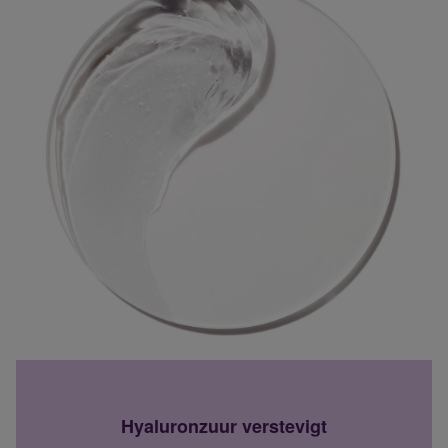
irritatie.
Getest op allergieën. 100% parfumvrij.
Hyaluronzuur verstevigt