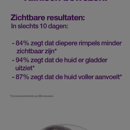
De volgende generatie retinol, geformuleerd voor
pagina.
krachtige anti-agingseffecten met een zachte touch.
Helpt de natuurlijke celvernieuwing van de huid te
versnellen, zodat nieuwe huidcellen sneller aan de
oppervlakte komen. Helpt de doffe oppervlaktehuid te
vervagen om de zichtbaarheid van rimpels te
verminderen.
Hyaluronzuur-concentraat
:
Hydrateert de huid onmiddellijk en maakt haar voller.
Helpt de soepelheid en het volume van de huid te
herstellen om fijne, droge lijntjes te vervagen.
Wat bevat dit product niet?
Olie, gedenatureerde alcohol, SLS, SLES, sulfaten.
Geschikt voor alle huidtypen.
Clinique’s Clean filosofie
:
Eenvoudig. Veilig. Doeltreffend.
Altijd geformuleerd voor maximaal resultaat zonder