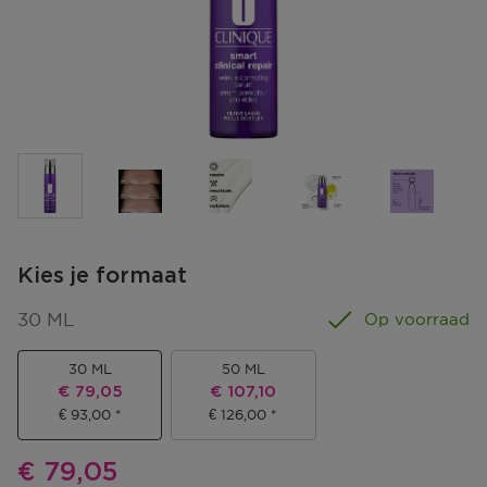
Kies je formaat
30 ML
Op voorraad
30 ML
50 ML
Kortingsprijs
Kortingsprijs
€ 79,05
€ 107,10
€ 93,00
€ 126,00
Kortingsprijs
€ 79,05