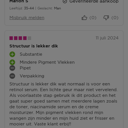
Geverifieerde aankoop
Marlon S
U
U
Leeftijd
35-44
Geslacht
Man
N
N
35 tot 44
T
T
Misbruik melden
(0)
(0)
E
E
N
N
11 juli 2024
Structuur is lekker dik
Substantie
P
Mindere Pigment Vlekken
L
P
Pipet
U
L
M
S
Verpakking
U
I
M
P
S
N
Structuur is lekker dik wat normaal is voor een
I
U
P
P
retinol serum. Een lichte geur maar niet vervelend.
N
N
U
U
Als voorlaatste stap gebruik ik dit product en het
P
T
N
N
gaat super goed samen met meerdere lagen zoals
U
E
T
T
de toner, niacinamide serum en de creme
N
N
E
E
moisturizer. Mijn pigment vlekken rond mijn
T
N
N
wangen zijn minder en mijn huid ziet er frisser en
E
mooier uit. Vaste klant erbij!!
N