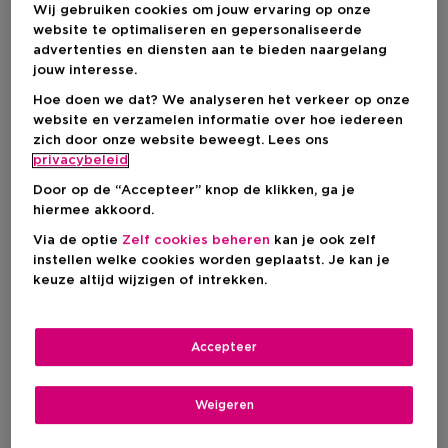
Wij gebruiken cookies om jouw ervaring op onze
website te optimaliseren en gepersonaliseerde
advertenties en diensten aan te bieden naargelang
IN WINKELMANDJE
jouw interesse.
Hoe doen we dat? We analyseren het verkeer op onze
website en verzamelen informatie over hoe iedereen
Levering aan huis
zich door onze website beweegt. Lees ons
-
Op voorraad
privacybeleid
Door op de “Accepteer” knop de klikken, ga je
Ophalen in een winkel
hiermee akkoord.
Ophalen in een winkel nabij jou.
Via de optie
Zelf cookies beheren
kan je ook zelf
Selecteer een winkel
instellen welke cookies worden geplaatst. Je kan je
keuze altijd wijzigen of intrekken.
Korte beschrijving
Serum
Textuur
Accepteer
Rijpere huid
Gecombineerde huid
Huidtype
Onzuivere huid
Behandeling van huidaandoeningen
Weigeren
Anti-ageing
Tegen pigmentatie
Poriëverfijnend