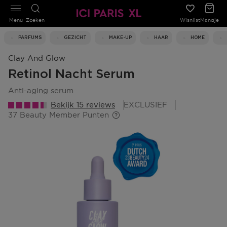
Menu
Zoeken
Wishlist
Mandje
PARFUMS
GEZICHT
MAKE-UP
HAAR
HOME
Clay And Glow
Retinol Nacht Serum
anti-aging serum
Bekijk 15 reviews
EXCLUSIEF
37 Beauty Member Punten