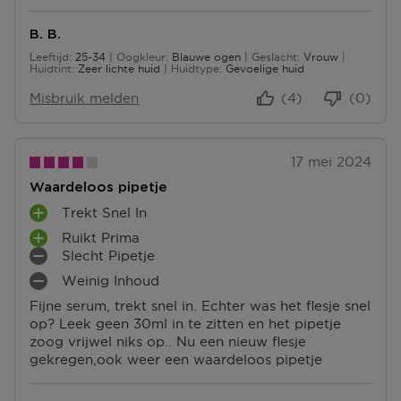
B. B.
Leeftijd
25-34
Oogkleur
Blauwe ogen
Geslacht
Vrouw
25 tot 34
Huidtint
Zeer lichte huid
Huidtype
Gevoelige huid
Misbruik melden
(4)
(0)
17 mei 2024
Waardeloos pipetje
Trekt Snel In
P
Ruikt Prima
L
P
Slecht Pipetje
U
L
M
S
Weinig Inhoud
U
I
M
P
S
N
Fijne serum, trekt snel in. Echter was het flesje snel
I
U
P
P
op? Leek geen 30ml in te zitten en het pipetje
N
N
U
U
zoog vrijwel niks op.. Nu een nieuw flesje
P
T
N
N
gekregen,ook weer een waardeloos pipetje
U
E
T
T
N
N
E
E
T