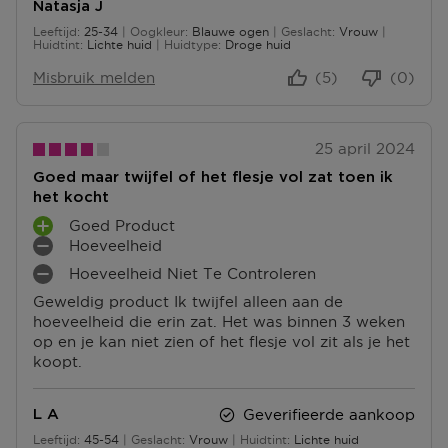
N
N
Natasja J
E
Leeftijd
25-34
Oogkleur
Blauwe ogen
Geslacht
Vrouw
N
25 tot 34
Huidtint
Lichte huid
Huidtype
Droge huid
Misbruik melden
(5)
(0)
25 april 2024
Goed maar twijfel of het flesje vol zat toen ik
het kocht
Goed Product
P
Hoeveelheid
L
M
Hoeveelheid Niet Te Controleren
U
I
M
S
N
Geweldig product Ik twijfel alleen aan de
I
P
P
hoeveelheid die erin zat. Het was binnen 3 weken
N
U
U
op en je kan niet zien of het flesje vol zit als je het
P
N
N
koopt.
U
T
T
N
E
E
T
N
N
Geverifieerde aankoop
L A
E
Leeftijd
45-54
Geslacht
Vrouw
Huidtint
Lichte huid
N
45 tot 54