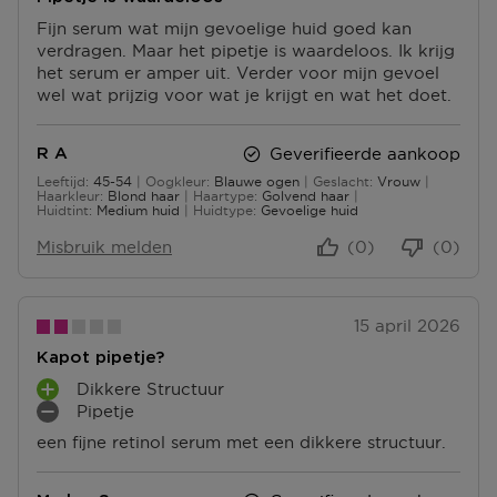
orderbevestiging mee.
Fijn serum wat mijn gevoelige huid goed kan
Ga naar meer info en FAQ’s over retourneren.
verdragen. Maar het pipetje is waardeloos. Ik krijg
het serum er amper uit. Verder voor mijn gevoel
Meer vragen rond bestellen? Die vind je op onze FAQ
wel wat prijzig voor wat je krijgt en wat het doet.
pagina.
Geverifieerde aankoop
R A
Leeftijd
45-54
Oogkleur
Blauwe ogen
Geslacht
Vrouw
45 tot 54
Haarkleur
Blond haar
Haartype
Golvend haar
Huidtint
Medium huid
Huidtype
Gevoelige huid
Misbruik melden
(0)
(0)
15 april 2026
Kapot pipetje?
Dikkere Structuur
P
Pipetje
L
M
een fijne retinol serum met een dikkere structuur.
U
I
S
N
P
P