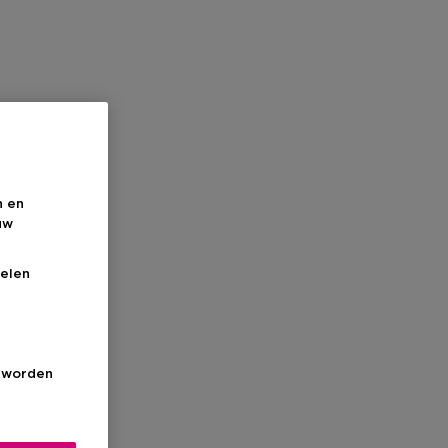
n en
uw
elen
s worden