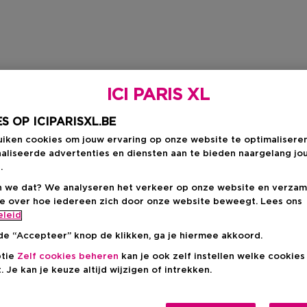
ICI PARIS XL
S OP ICIPARISXL.BE
uiken cookies om jouw ervaring op onze website te optimalisere
aliseerde advertenties en diensten aan te bieden naargelang jo
.
 we dat? We analyseren het verkeer op onze website en verzam
ie over hoe iedereen zich door onze website beweegt. Lees ons
eleid
de “Accepteer” knop de klikken, ga je hiermee akkoord.
ptie
Zelf cookies beheren
kan je ook zelf instellen welke cookie
. Je kan je keuze altijd wijzigen of intrekken.