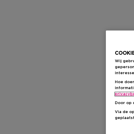
COOKIE
Wij gebr
geperson
interesse
Hoe doen
informat
privacyb
Door op 
Via de o
geplaatst