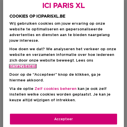
ICI PARIS XL
COOKIES OP ICIPARISXL.BE
Wij gebruiken cookies om jouw ervaring op onze
website te optimaliseren en gepersonaliseerde
advertenties en diensten aan te bieden naargelang
jouw interesse.
Hoe doen we dat? We analyseren het verkeer op onze
website en verzamelen informatie over hoe iedereen
zich door onze website beweegt. Lees ons
Kies je formaat
privacybeleid
30 ML
Op voorraad
Door op de “Accepteer” knop de klikken, ga je
hiermee akkoord.
30 ML
Via de optie
Zelf cookies beheren
kan je ook zelf
€ 50,00
instellen welke cookies worden geplaatst. Je kan je
keuze altijd wijzigen of intrekken.
€ 50,00
Accepteer