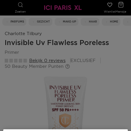
Zoeken
Wishlist
Mandje
PARFUMS
GEZICHT
MAKE-UP
HAAR
HOME
Charlotte Tilbury
Invisible Uv Flawless Poreless
primer
Bekijk 0 reviews
EXCLUSIEF
50 Beauty Member Punten