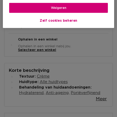
IN WINKELMANDJE
Weigeren
Levering aan huis
Zelf cookies beheren
-
Op voorraad
Ophalen in een winkel
Ophalen in een winkel nabij jou.
Selecteer een winkel
Korte beschrijving
Crème
Textuur
Alle huidtypes
Huidtype
Behandeling van huidaandoeningen
Hydraterend
Anti-ageing
Poriëverfijnend
Meer