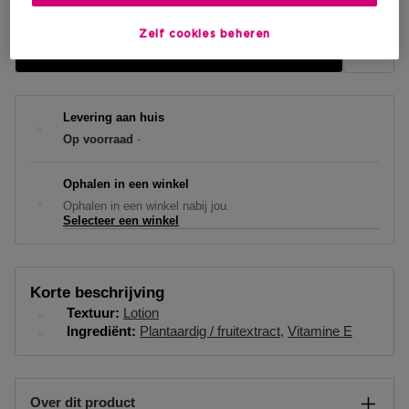
Zelf cookies beheren
IN WINKELMANDJE
Levering aan huis
Op voorraad
-
Ophalen in een winkel
Ophalen in een winkel nabij jou.
Selecteer een winkel
Korte beschrijving
Textuur
Lotion
Ingrediënt
Plantaardig / fruitextract
Vitamine E
Over dit product