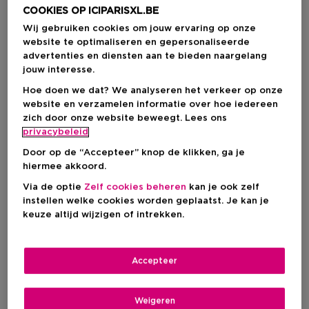
COOKIES OP ICIPARISXL.BE
Wij gebruiken cookies om jouw ervaring op onze
website te optimaliseren en gepersonaliseerde
advertenties en diensten aan te bieden naargelang
jouw interesse.
Hoe doen we dat? We analyseren het verkeer op onze
website en verzamelen informatie over hoe iedereen
zich door onze website beweegt. Lees ons
privacybeleid
Door op de “Accepteer” knop de klikken, ga je
hiermee akkoord.
Via de optie
Zelf cookies beheren
kan je ook zelf
Kies je formaat
instellen welke cookies worden geplaatst. Je kan je
keuze altijd wijzigen of intrekken.
125 ML
Op voorraad
125 ML
Accepteer
€ 190,00
€ 190,00
Weigeren