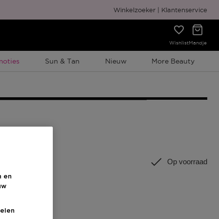
Gratis cadeauverpakking
Winkelzoeker
Klantenservice
Wishlist
Mandje
elijke Promotie
moties
Sun & Tan
Nieuw
More Beauty
ST
Op voorraad
n en
uw
elen