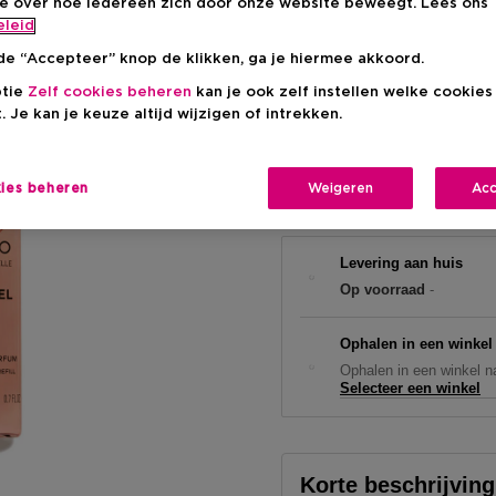
ie over hoe iedereen zich door onze website beweegt. Lees ons
eleid
Kortingsprij
€ 100,00
de “Accepteer” knop de klikken, ga je hiermee akkoord.
Aanbevolen verkoopprijs fabr
ptie
Zelf cookies beheren
kan je ook zelf instellen welke cookie
. Je kan je keuze altijd wijzigen of intrekken.
kies beheren
Weigeren
Acc
Levering aan huis
Op voorraad
-
Ophalen in een winkel
Ophalen in een winkel na
Selecteer een winkel
Korte beschrijving