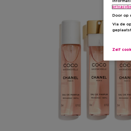
informat
privacyb
Door op 
Via de o
geplaatst
Zelf coo