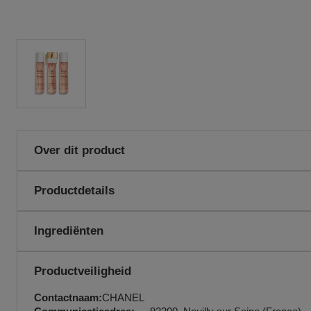
Over dit product
De essentie van de vrije, ondernemende vrouw. Een vrouwelijk o
Productdetails
heel eigen karakter en verrassend fris. De TWIST AND SPRAY-v
naartoe.
Gebruiksaanwijzingen:
Eau de parfum in een tasverstuiver om h
Ingrediënten
kunnen verfrissen.
Een compleet parfumritueel voor bad en 
Productveiligheid
frisse parfum van COCO MADEMOISEL
EAN code:
3145891164107
Contactnaam:
CHANEL