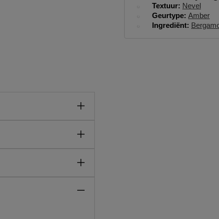
Textuur
Nevel
Geurtype
Amber
Ingrediënt
Bergamo
riëntaals parfum, met een
erstuiver gaat overal mee
et parfum de hele dag lang te
lichaam laat het oriëntaals
LE langer aanhouden.