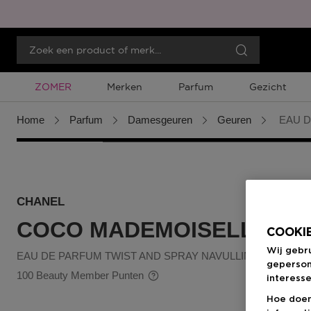
Tijdelijke Promotie
ZOMER
Merken
Parfum
Gezicht
Home
Parfum
Damesgeuren
Geuren
EAU D
CHANEL
COCO MADEMOISELLE
COOKIE
Wij gebr
EAU DE PARFUM TWIST AND SPRAY NAVULLING
geperson
100 Beauty Member Punten
interesse
Hoe doen