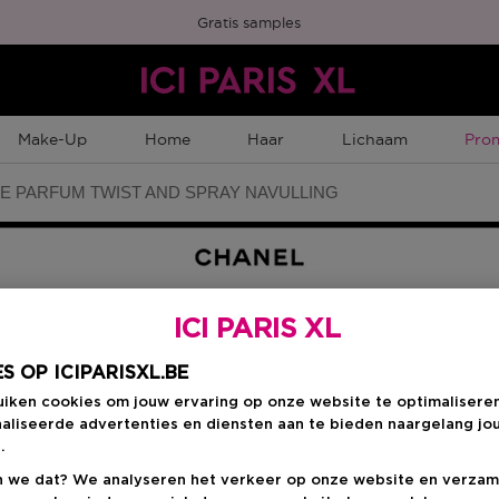
Gratis samples
Tijd
Make-Up
Home
Haar
Lichaam
Pro
E PARFUM TWIST AND SPRAY NAVULLING
ICI PARIS XL
Kies je formaat
:
3 
S OP ICIPARISXL.BE
uiken cookies om jouw ervaring op onze website te optimalisere
aliseerde advertenties en diensten aan te bieden naargelang jo
3 ST
.
Kortingsprijs
€ 100,00
€ 125,00
 we dat? We analyseren het verkeer op onze website en verzam