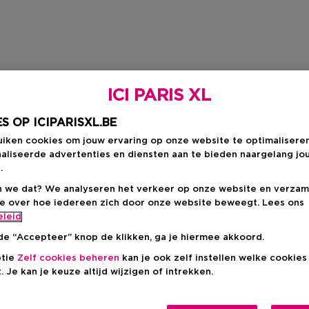
ICI PARIS XL
S OP ICIPARISXL.BE
uiken cookies om jouw ervaring op onze website te optimalisere
aliseerde advertenties en diensten aan te bieden naargelang jo
.
 we dat? We analyseren het verkeer op onze website en verzam
ie over hoe iedereen zich door onze website beweegt. Lees ons
eleid
de “Accepteer” knop de klikken, ga je hiermee akkoord.
ptie
Zelf cookies beheren
kan je ook zelf instellen welke cookie
. Je kan je keuze altijd wijzigen of intrekken.