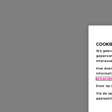
COOKIE
Wij gebr
geperson
interesse
Hoe doen
informat
privacyb
Door op 
Via de o
geplaatst