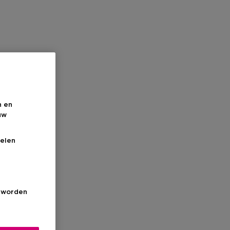
n en
uw
elen
s worden