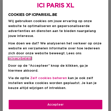
ICI PARIS XL
COOKIES OP ICIPARISXL.BE
Wij gebruiken cookies om jouw ervaring op onze
website te optimaliseren en gepersonaliseerde
advertenties en diensten aan te bieden naargelang
jouw interesse.
Hoe doen we dat? We analyseren het verkeer op onze
website en verzamelen informatie over hoe iedereen
zich door onze website beweegt. Lees ons
privacybeleid
Kies je formaat
Door op de “Accepteer” knop de klikken, ga je
60 ML
Op voorraad
hiermee akkoord.
Via de optie
Zelf cookies beheren
kan je ook zelf
60 ML
133 ML
instellen welke cookies worden geplaatst. Je kan je
€ 20,67
€ 38,24
keuze altijd wijzigen of intrekken.
€ 20,67
Accepteer