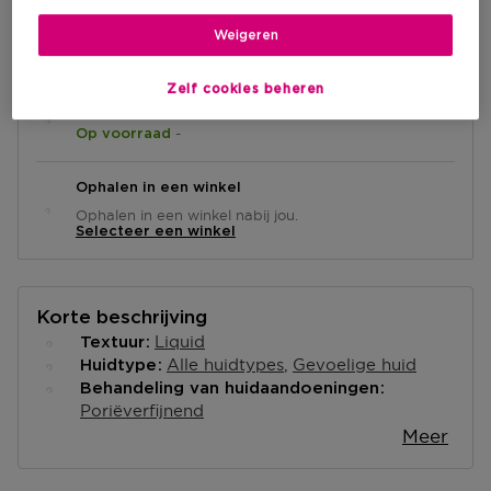
IN WINKELMANDJE
Weigeren
Zelf cookies beheren
Levering aan huis
-
Op voorraad
Ophalen in een winkel
Ophalen in een winkel nabij jou.
Selecteer een winkel
Korte beschrijving
Liquid
Textuur
Alle huidtypes
Gevoelige huid
Huidtype
Behandeling van huidaandoeningen
Poriëverfijnend
Meer