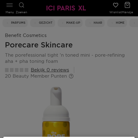
Menu
Zoeken
Wishlist
Mandje
PARFUMS
GEZICHT
MAKE-UP
HAAR
HOME
Benefit Cosmetics
Porecare Skincare
the porefessional tight 'n toned mini - pore-refining
aha + pha toning foam
Bekijk 0 reviews
20 Beauty Member Punten