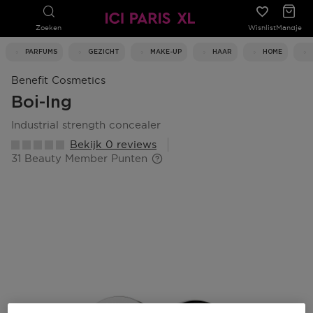
Zoeken
Wishlist
Mandje
PARFUMS
GEZICHT
MAKE-UP
HAAR
HOME
Benefit Cosmetics
Boi-Ing
industrial strength concealer
Bekijk 0 reviews
31 Beauty Member Punten