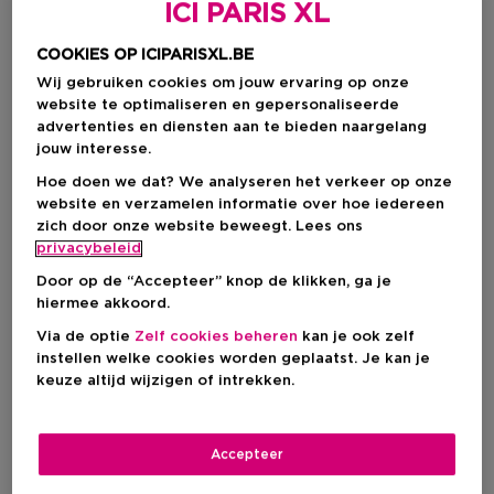
ICI PARIS XL
COOKIES OP ICIPARISXL.BE
Wij gebruiken cookies om jouw ervaring op onze
website te optimaliseren en gepersonaliseerde
advertenties en diensten aan te bieden naargelang
jouw interesse.
Hoe doen we dat? We analyseren het verkeer op onze
website en verzamelen informatie over hoe iedereen
zich door onze website beweegt. Lees ons
Kies je kleur
privacybeleid
Door op de “Accepteer” knop de klikken, ga je
4
Op voorraad
hiermee akkoord.
Via de optie
Zelf cookies beheren
kan je ook zelf
instellen welke cookies worden geplaatst. Je kan je
€ 31,26
keuze altijd wijzigen of intrekken.
Accepteer
IN WINKELMANDJE