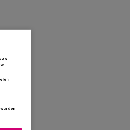
n en
uw
elen
s worden