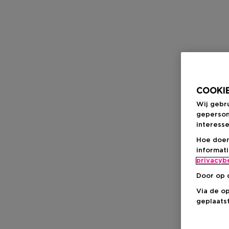
COOKIE
Wij gebr
geperson
interesse
Hoe doen
informat
privacyb
Door op 
Via de o
geplaatst