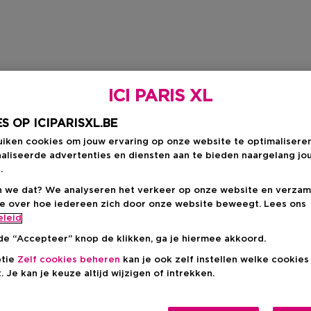
ICI PARIS XL
S OP ICIPARISXL.BE
uiken cookies om jouw ervaring op onze website te optimalisere
aliseerde advertenties en diensten aan te bieden naargelang jo
.
 we dat? We analyseren het verkeer op onze website en verzam
ie over hoe iedereen zich door onze website beweegt. Lees ons
eleid
de “Accepteer” knop de klikken, ga je hiermee akkoord.
ptie
Zelf cookies beheren
kan je ook zelf instellen welke cookie
. Je kan je keuze altijd wijzigen of intrekken.