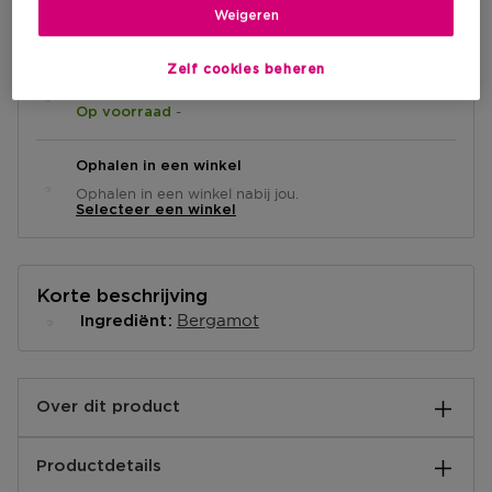
IN WINKELMANDJE
Weigeren
Zelf cookies beheren
Levering aan huis
-
Op voorraad
Ophalen in een winkel
Ophalen in een winkel nabij jou.
Selecteer een winkel
Korte beschrijving
Bergamot
Ingrediënt
Over dit product
Beleef het ultieme luxueuze gevoel met onze Istanbul
Productdetails
Home Giftbox.
Deze prachtige geschenkset zorgt voor een unieke