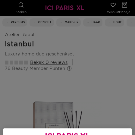
Zoeken
Wishlist
Mandje
PARFUMS
GEZICHT
MAKE-UP
HAAR
HOME
Atelier Rebul
Istanbul
luxury home duo geschenkset
Bekijk 0 reviews
76 Beauty Member Punten