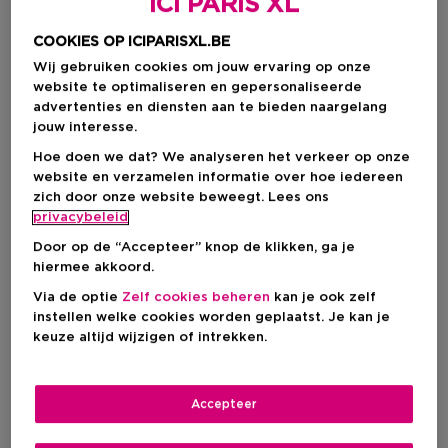
ICI PARIS XL
COOKIES OP ICIPARISXL.BE
Wij gebruiken cookies om jouw ervaring op onze
website te optimaliseren en gepersonaliseerde
advertenties en diensten aan te bieden naargelang
jouw interesse.
Hoe doen we dat? We analyseren het verkeer op onze
website en verzamelen informatie over hoe iedereen
zich door onze website beweegt. Lees ons
privacybeleid
Kies je formaat
Door op de “Accepteer” knop de klikken, ga je
2 ST
Op voorraad
hiermee akkoord.
Via de optie
Zelf cookies beheren
kan je ook zelf
2 ST
instellen welke cookies worden geplaatst. Je kan je
€ 76,00
keuze altijd wijzigen of intrekken.
€ 76,00
Accepteer