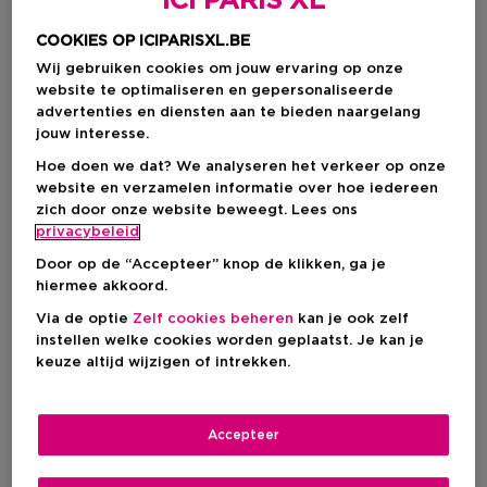
ICI PARIS XL
COOKIES OP ICIPARISXL.BE
Wij gebruiken cookies om jouw ervaring op onze
website te optimaliseren en gepersonaliseerde
advertenties en diensten aan te bieden naargelang
jouw interesse.
Hoe doen we dat? We analyseren het verkeer op onze
website en verzamelen informatie over hoe iedereen
zich door onze website beweegt. Lees ons
privacybeleid
Kies je formaat
Door op de “Accepteer” knop de klikken, ga je
hiermee akkoord.
500 ML
Op voorraad
Via de optie
Zelf cookies beheren
kan je ook zelf
500 ML
instellen welke cookies worden geplaatst. Je kan je
€ 28,00
keuze altijd wijzigen of intrekken.
€ 28,00
Accepteer