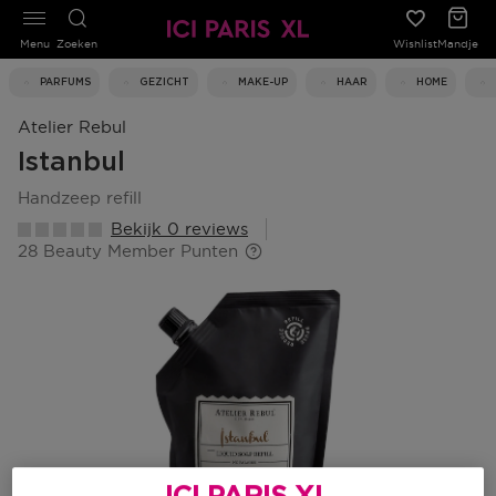
Menu
Zoeken
Wishlist
Mandje
PARFUMS
GEZICHT
MAKE-UP
HAAR
HOME
Atelier Rebul
Istanbul
handzeep refill
Bekijk 0 reviews
28 Beauty Member Punten