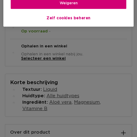
IN WINKELMANDJE
Weigeren
Zelf cookies beheren
Levering aan huis
-
Op voorraad
Ophalen in een winkel
Ophalen in een winkel nabij jou.
Selecteer een winkel
Korte beschrijving
Liquid
Textuur
Alle huidtypes
Huidtype
Aloë vera
Magnesium
Ingrediënt
Vitamine B
Over dit product