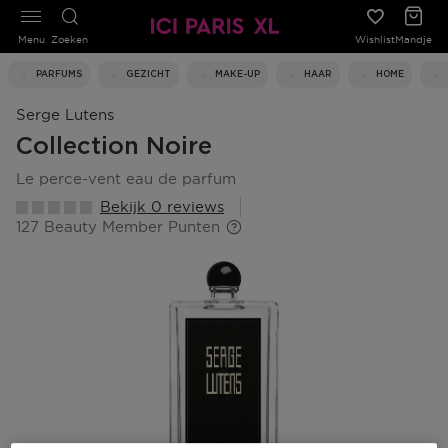
Menu
Zoeken
Wishlist
Mandje
PARFUMS
GEZICHT
MAKE-UP
HAAR
HOME
Serge Lutens
Collection Noire
le perce-vent eau de parfum
Bekijk 0 reviews
127 Beauty Member Punten