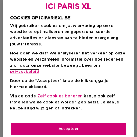
ICI PARIS XL
COOKIES OP ICIPARISXL.BE
Wij gebruiken cookies om jouw ervaring op onze
website te optimaliseren en gepersonaliseerde
advertenties en diensten aan te bieden naargelang
jouw interesse.
Hoe doen we dat? We analyseren het verkeer op onze
website en verzamelen informatie over hoe iedereen
zich door onze website beweegt. Lees ons
Kies je formaat
privacybeleid
50 ML
Op voorraad
Door op de “Accepteer” knop de klikken, ga je
hiermee akkoord.
50 ML
100 ML
Via de optie
Zelf cookies beheren
kan je ook zelf
Kortingsprijs
Kortingsprijs
€ 127,50
€ 189,00
instellen welke cookies worden geplaatst. Je kan je
€ 170,00
€ 252,00
keuze altijd wijzigen of intrekken.
Kortingsprijs
€ 127,50
Accepteer
Aanbevolen verkoopprijs fabrikant
€ 170,00
-25%