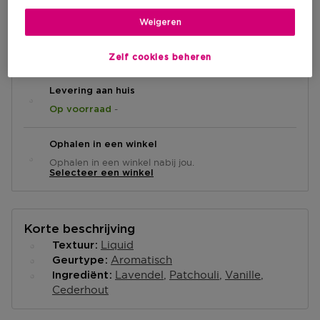
Weigeren
IN WINKELMANDJE
Zelf cookies beheren
Levering aan huis
-
Op voorraad
Ophalen in een winkel
Ophalen in een winkel nabij jou.
Selecteer een winkel
Korte beschrijving
Liquid
Textuur
Aromatisch
Geurtype
Lavendel
Patchouli
Vanille
Ingrediënt
Cederhout