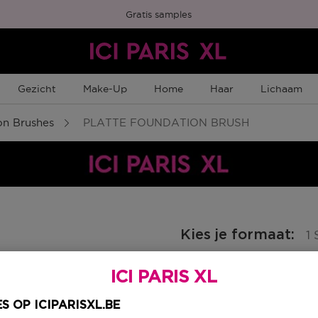
Gratis samples
Gezicht
Make-Up
Home
Haar
Lichaam
on Brushes
PLATTE FOUNDATION BRUSH
Kies je formaat
:
1 
1 ST
ICI PARIS XL
 Member Punten
Productprijs
€ 10,95
S OP ICIPARISXL.BE