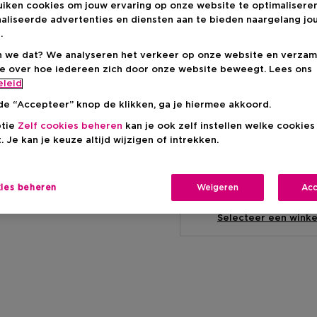
uiken cookies om jouw ervaring op onze website te optimalisere
Productprijs
€ 10,95
aliseerde advertenties en diensten aan te bieden naargelang jo
.
 we dat? We analyseren het verkeer op onze website en verzam
ie over hoe iedereen zich door onze website beweegt. Lees ons
eleid
de “Accepteer” knop de klikken, ga je hiermee akkoord.
ptie
Zelf cookies beheren
kan je ook zelf instellen welke cookie
Levering aan huis
. Je kan je keuze altijd wijzigen of intrekken.
-
Op voorraad
kies beheren
Weigeren
Acc
Ophalen in een wink
Ophalen in een winkel 
Selecteer een winke