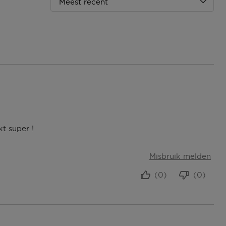
Meest recent
kt super !
Misbruik melden
(0)
(0)