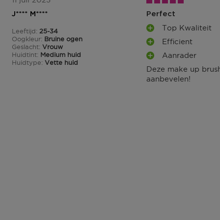
J**** M****
Perfect
Top Kwaliteit
Leeftijd
25-34
P
25 tot 34
Oogkleur
Bruine ogen
Efficient
L
P
Geslacht
Vrouw
U
Huidtint
Medium huid
Aanrader
L
P
S
Huidtype
Vette huid
U
Deze make up brush 
L
P
S
aanbevelen!
U
U
P
S
N
U
P
T
N
U
E
T
N
N
E
T
N
E
N