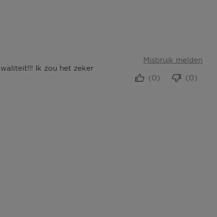
Misbruik melden
liteit!!! Ik zou het zeker
(0)
(0)