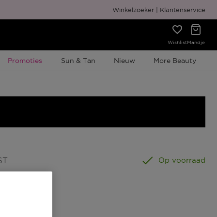
Gratis cadeauverpakking
Winkelzoeker
Klantenservice
Wishlist
Mandje
Tijdelijke Promotie
Promoties
Sun & Tan
Nieuw
More Beauty
ST
Op voorraad