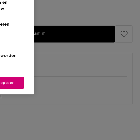
n en
uw
elen
IN WINKELMANDJE
s worden
epteer
el
nabij jou.
l