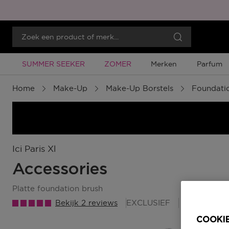
Tijdelijke Promotie
Tijdelijke Promotie
SUMMER SEEKER
ZOMER
Merken
Parfum
Home
Make-Up
Make-Up Borstels
Foundati
Ici Paris Xl
Accessories
platte foundation brush
Bekijk 2 reviews
EXCLUSIEF
10 Beauty
COOKIE