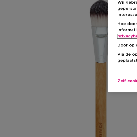
Wij gebr
geperson
interesse
Hoe doen
informat
privacyb
Door op 
Via de o
geplaatst
Zelf coo