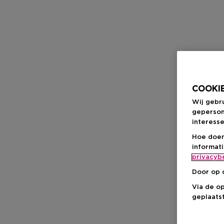
COOKIE
Wij gebr
geperson
interesse
Hoe doen
informat
privacyb
Door op 
Via de o
geplaatst