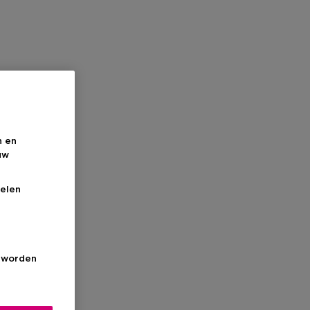
n en
uw
elen
s worden