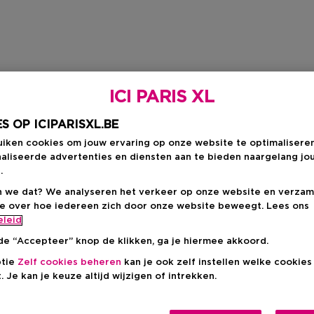
ICI PARIS XL
S OP ICIPARISXL.BE
uiken cookies om jouw ervaring op onze website te optimalisere
aliseerde advertenties en diensten aan te bieden naargelang jo
.
 we dat? We analyseren het verkeer op onze website en verzam
ie over hoe iedereen zich door onze website beweegt. Lees ons
eleid
de “Accepteer” knop de klikken, ga je hiermee akkoord.
ptie
Zelf cookies beheren
kan je ook zelf instellen welke cookie
. Je kan je keuze altijd wijzigen of intrekken.