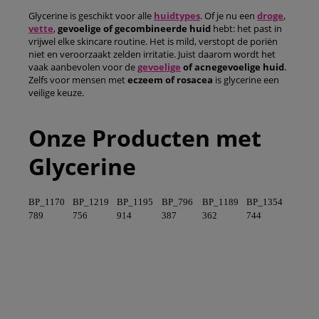
Glycerine is geschikt voor alle
huidtypes
. Of je nu een
droge
,
vette
,
gevoelige of gecombineerde huid
hebt: het past in
vrijwel elke skincare routine. Het is mild, verstopt de poriën
niet en veroorzaakt zelden irritatie. Juist daarom wordt het
vaak aanbevolen voor de
gevoelige
of acnegevoelige huid
.
Zelfs voor mensen met
eczeem of rosacea
is glycerine een
veilige keuze.
Onze Producten met
Glycerine
BP_1170
BP_1219
BP_1195
BP_796
BP_1189
BP_1354
789
756
914
387
362
744