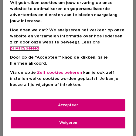
Voor welke Huidtypes is het Geschikt?
Wij gebruiken cookies om jouw ervaring op onze
Onze Producten met Glycerine
website te optimaliseren en gepersonaliseerde
advertenties en diensten aan te bieden naargelang
jouw interesse.
Wat is Glycerine?
Hoe doen we dat? We analyseren het verkeer op onze
website en verzamelen informatie over hoe iedereen
Glycerine
, ook wel bekend als glycerol, is een
kleurloze,
zich door onze website beweegt. Lees ons
geurloze vloeistof
die van nature voorkomt in
plantaardige
privacybeleid
oliën en dierlijke vetten
. In skincare is het een populair
ingrediënt omdat het vocht aantrekt uit diepere huidlagen.
Door op de “Accepteer” knop de klikken, ga je
Dat betekent:
langdurige
hydratatie
zonder vettig gevoel.
hiermee akkoord.
Het is een
basisingrediënt
in veel verzorgingsproducten, van
Via de optie
Zelf cookies beheren
kan je ook zelf
gezichtscrèmes tot haarserums.
instellen welke cookies worden geplaatst. Je kan je
keuze altijd wijzigen of intrekken.
De Voordelen van
Glycerine voor je Huid
Accepteer
Glycerine is een echte allrounder in je
skincare routine
. Het
Weigeren
zorgt niet alleen voor een intense hydratatie, maar helpt ook
om je
huidbarrière
te
versterken
. Daardoor wordt je huid