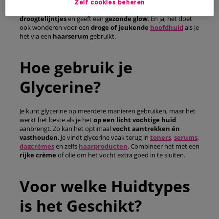
beter beschermd tegen invloeden van buitenaf zoals kou en
Zelf cookies beheren
wind. Glycerine maakt de
huid soepel
,
vermindert
droogtelijntjes
en geeft een
gezonde glow
. En ja, het doet
ook wonderen voor een
droge of jeukende
hoofdhuid
als je
het via een
haarserum
gebruikt.
Hoe gebruik je
Glycerine?
Je kunt glycerine op meerdere manieren gebruiken, maar het
werkt het beste als je het
op een licht vochtige huid
aanbrengt. Zo kan het optimaal
vocht aantrekken én
vasthouden
. Je vindt glycerine vaak terug in
toners
,
serums
,
dagcrèmes
en zelfs
haarproducten
. Combineer het met een
rijke crème
of olie om het vocht extra goed in te sluiten.
Voor welke Huidtypes
is het Geschikt?