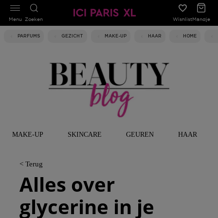
Menu
Zoeken
Wishlist
Mandje
PARFUMS
GEZICHT
MAKE-UP
HAAR
HOME
MAKE-UP
SKINCARE
GEUREN
HAAR
< Terug
Alles over
glycerine in je