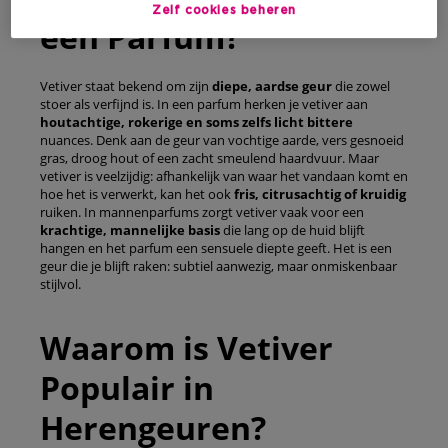
Zelf cookies beheren
een Parfum?
Vetiver staat bekend om zijn
diepe, aardse geur
die zowel
stoer als verfijnd is. In een parfum herken je vetiver aan
houtachtige, rokerige en soms zelfs licht bittere
nuances. Denk aan de geur van vochtige aarde, vers gesnoeid
gras, droog hout of een zacht smeulend haardvuur. Maar
vetiver is veelzijdig: afhankelijk van waar het vandaan komt en
hoe het is verwerkt, kan het ook
fris, citrusachtig of kruidig
ruiken. In mannenparfums zorgt vetiver vaak voor een
krachtige, mannelijke basis
die lang op de huid blijft
hangen en het parfum een sensuele diepte geeft. Het is een
geur die je blijft raken: subtiel aanwezig, maar onmiskenbaar
stijlvol.
Waarom is Vetiver
Populair in
Herengeuren?