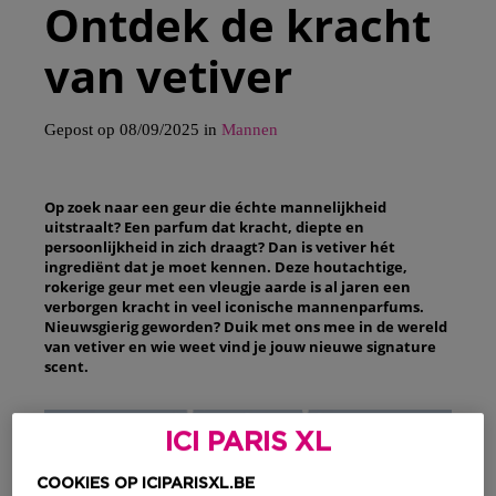
Ontdek de kracht
van vetiver
Gepost op 08/09/2025 in
Mannen
Op zoek naar een geur die échte mannelijkheid
uitstraalt? Een parfum dat kracht, diepte en
persoonlijkheid in zich draagt? Dan is vetiver hét
ingrediënt dat je moet kennen. Deze houtachtige,
rokerige geur met een vleugje aarde is al jaren een
verborgen kracht in veel iconische mannenparfums.
Nieuwsgierig geworden? Duik met ons mee in de wereld
van vetiver en wie weet vind je jouw nieuwe signature
scent.
ICI PARIS XL
COOKIES OP ICIPARISXL.BE