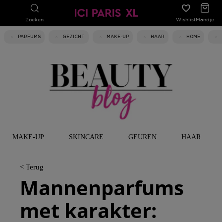
Zoeken
Wishlist
Mandje
PARFUMS
GEZICHT
MAKE-UP
HAAR
HOME
MAKE-UP
SKINCARE
GEUREN
HAAR
< Terug
Mannenparfums
met karakter: