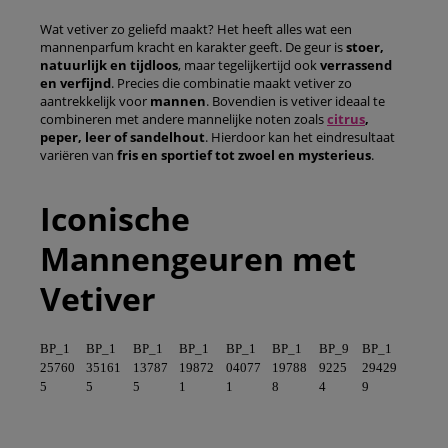
Wat vetiver zo geliefd maakt? Het heeft alles wat een
mannenparfum kracht en karakter geeft. De geur is
stoer,
natuurlijk en tijdloos
, maar tegelijkertijd ook
verrassend
en verfijnd
. Precies die combinatie maakt vetiver zo
aantrekkelijk voor
mannen
. Bovendien is vetiver ideaal te
combineren met andere mannelijke noten zoals
citrus
,
peper, leer of sandelhout
. Hierdoor kan het eindresultaat
variëren van
fris en sportief
tot zwoel en mysterieus
.
Iconische
Mannengeuren met
Vetiver
BP_1
BP_1
BP_1
BP_1
BP_1
BP_1
BP_9
BP_1
25760
35161
13787
19872
04077
19788
9225
29429
5
5
5
1
1
8
4
9