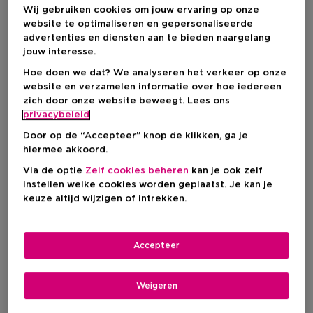
Wij gebruiken cookies om jouw ervaring op onze
website te optimaliseren en gepersonaliseerde
advertenties en diensten aan te bieden naargelang
First Things First
: Wat is Vetiver?
jouw interesse.
Hoe Ruikt Vetiver in een Parfum?
Waarom is Vetiver Populair in Herengeuren?
Hoe doen we dat? We analyseren het verkeer op onze
Iconische Mannengeuren met Vetiver
website en verzamelen informatie over hoe iedereen
zich door onze website beweegt. Lees ons
privacybeleid
First Things First
: Wat is
Door op de “Accepteer” knop de klikken, ga je
Vetiver?
hiermee akkoord.
Via de optie
Zelf cookies beheren
kan je ook zelf
instellen welke cookies worden geplaatst. Je kan je
Vetiver
is een
tropische grassoort
die groeit in vochtige
keuze altijd wijzigen of intrekken.
omgevingen zoals moerassen en rivieroevers. Het bovenste
deel van het gras wordt vooral gebruikt als veevoer, terwijl de
olie vaak wordt verwerkt in
herengeuren
. Vetiver komt
vooral voor in
India
, maar tegenwoordig wordt de
Accepteer
meeste
vetiverolie
voor commerciële doeleinden in
Haïti
geoogst.
Weigeren
Hoe Ruikt Vetiver in