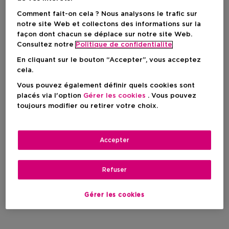
Comment fait-on cela ? Nous analysons le trafic sur
-7%
-7%
notre site Web et collectons des informations sur la
façon dont chacun se déplace sur notre site Web.
Consultez notre
Politique de confidentialite
En cliquant sur le bouton “Accepter”, vous acceptez
cela.
Vous pouvez également définir quels cookies sont
placés via l'option
Gérer les cookies
. Vous pouvez
toujours modifier ou retirer votre choix.
Accepter
Exclusif
25
2
GIVENCHY COSMETICS
GIVENCHY COSMETICS
Refuser
Prisme Libre
Prisme Libre
Prisme Libre Glow Serum
Skin-Caring Matte
Gérer les cookies
Foundation 2n