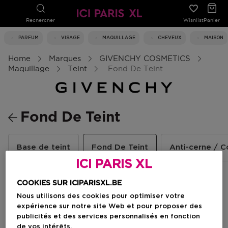
Rechercher
Wishlist
Panier
PARFUM
VISAGE
MAQUILLAGE
CHEVEUX
MAISON
Home
Marques
GIVENCHY COSMETICS
Maquillage
Teint
Fond De Teint
Fond De Teint
Base de teint
Fond De Teint
Anti-cerne / C
ICI PARIS XL
2 Résultats
COOKIES SUR ICIPARISXL.BE
Nous utilisons des cookies pour optimiser votre
expérience sur notre site Web et pour proposer des
publicités et des services personnalisés en fonction
de vos intérêts.