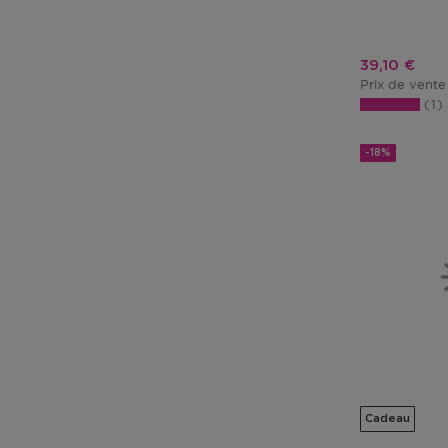
Prix promo
39,10 €
Prix de vente
1
-18%
Cadeau