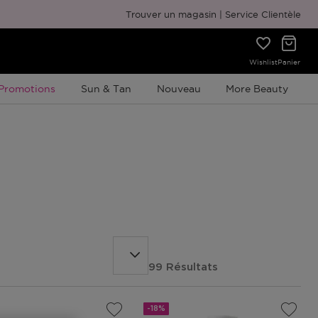
Emballage cadeau gratuit
Trouver un magasin
Service Clientèle
Wishlist
Panier
Promotion À Durée Limitée
Promotions
Sun & Tan
Nouveau
More Beauty
99 Résultats
-18%