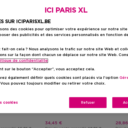
ICI PARIS XL
S SUR ICIPARISXL.BE
isons des cookies pour optimiser votre expérience sur notre sit
oser des publicités et des services personnalisés en fonction d
ait-on cela ? Nous analysons le trafic sur notre site Web et col
ons sur la façon dont chacun se déplace sur notre site Web. Con
itique de confidentialite
nt sur le bouton “Accepter”, vous acceptez cela.
Cadeau
ez également définir quels cookies sont placés via l'option
Gére
 Vous pouvez toujours modifier ou retirer votre choix.
BIOTHERM
BALI 
ermal
Crème Nacrée Oligo-Thermale
Gradua
laire Corps
Soin Apres Solaire
Beurre
es cookies
Refuser
Ac
tionnel
Prix promotionnel
Prix 
34,45 €
28,86