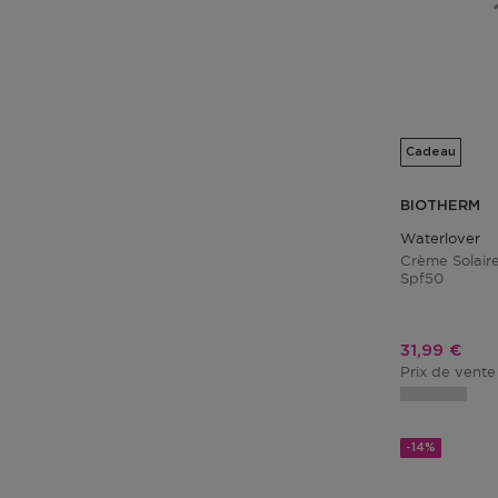
Cadeau
BIOTHERM
Waterlover
Crème Solair
Spf50
Prix promo
31,99 €
Prix de vente
-14%