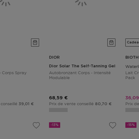
Cadea
DIOR
BIOT
Dior Solar The Self-Tanning Gel For The B
Waterl
e Corps Spray
Autobronzant Corps - Intensité
Lait C
Modulable
Pack
tionnel
Prix promotionnel
Prix 
68,59 €
36,09
 conseillé
Prix de vente conseillé
Prix d
39,01 €
80,70 €
-13%
-15%