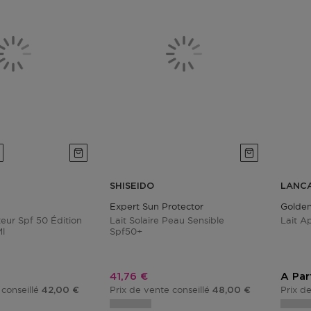
SHISEIDO
LANC
Expert Sun Protector
Golden
eur Spf 50 Édition
Lait Solaire Peau Sensible
Lait Ap
Ml
Spf50+
tionnel
Prix promotionnel
41,76 €
A Par
 conseillé
Prix de vente conseillé
Prix d
42,00 €
48,00 €