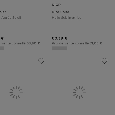
DIOR
olar
Dior Solar
Après-Soleil
Huile Sublimatrice
promotionnel
Prix promotionnel
 €
60,39 €
e vente conseillé
Prix de vente conseillé
53,80 €
71,05 €