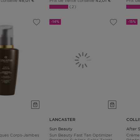
 conseillé
Prix de vente conseillé
Prix d
46,01 €
42,01 €
2
-14%
-15%
LANCASTER
COLLI
Sun Beauty
After 
iques Corps-Jambes
Sun Beauty Fast Tan Optimizer
Crème