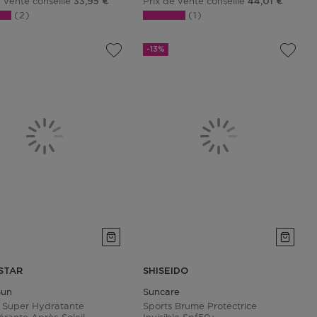
e vente conseillé
Prix de vente conseillé
33,95 €
44,01 €
2
1
-13%
STAR
SHISEIDO
Sun
Suncare
 Super Hydratante
Sports Brume Protectrice