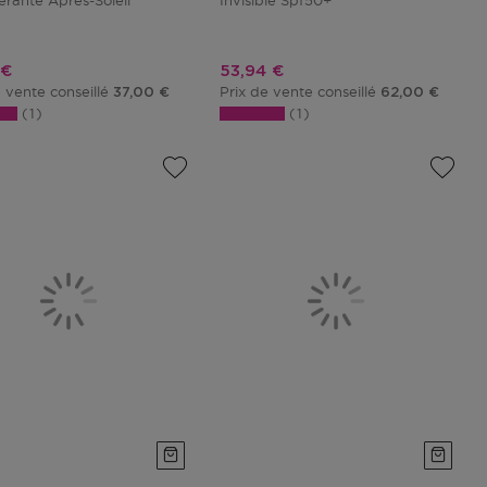
rante Après-Soleil
Invisible Spf50+
promotionnel
Prix promotionnel
 €
53,94 €
e vente conseillé
Prix de vente conseillé
37,00 €
62,00 €
1
1