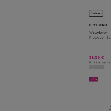
Cadeau
BIOTHERM
Waterlover
Protection So
Prix promo
38,56 €
Prix de vente
-18%