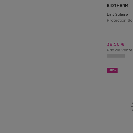
BIOTHERM
Lait Solaire
Protection So
Prix promo
38,56 €
Prix de vente
-18%