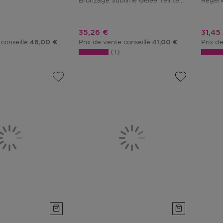
Bronzage Sublime Gelée Teinté
Régéné
Spf6
tionnel
Prix promotionnel
Prix 
35,26 €
31,45
 conseillé
Prix de vente conseillé
Prix d
46,00 €
41,00 €
1