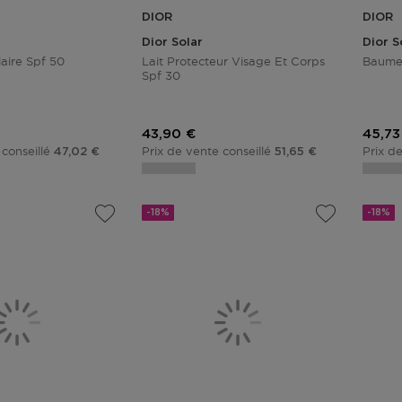
DIOR
DIOR
Dior Solar
Dior S
laire Spf 50
Lait Protecteur Visage Et Corps
Baume 
Spf 30
tionnel
Prix promotionnel
Prix 
43,90 €
45,73
 conseillé
Prix de vente conseillé
Prix d
47,02 €
51,65 €
-18%
-18%