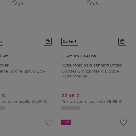
u
Exclusif
HERM
CLAY AND GLOW
ody
over
Hyaluronic Acid Tanning Drops
reme Solaire Spf50 Eco-
Gouttes Bronzantes À L'acide
Hyaluronique
promotionnel
Prix promotionnel
 €
22,46 €
e vente conseillé
Prix de vente conseillé
44,01 €
29,95 €
-7%