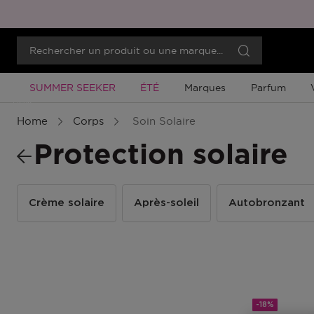
Promotion À Durée Limitée
Promotion À Durée Limitée
SUMMER SEEKER
ÉTÉ
Marques
Parfum
Menu
Home
Corps
Soin Solaire
Protection solaire
Crème solaire
Après-soleil
Autobronzant
-18%