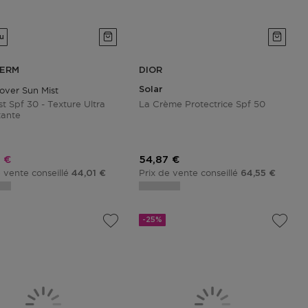
u
HERM
DIOR
over Sun Mist
Solar
st Spf 30 - Texture Ultra
La Crème Protectrice Spf 50
tante
promotionnel
Prix promotionnel
 €
54,87 €
e vente conseillé
Prix de vente conseillé
44,01 €
64,55 €
-25%