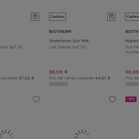
Cadeau
Cadea
BIOTHERM
BIOT
Waterlover Sun Milk
Waterl
laire Spf 30
Lait Solaire Spf 50
Sun Mi
Hydra
tionnel
Prix promotionnel
Prix 
36,09 €
36,09
 conseillé
Prix de vente conseillé
Prix d
47,02 €
44,01 €
-18%