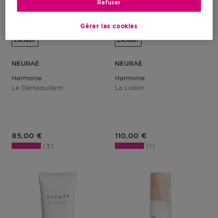
Refuser
Gérer les cookies
Exclusif
Exclusif
NEURAÉ
NEURAÉ
Harmonie
Harmonie
Le Démaquillant
La Lotion
85,00 €
110,00 €
3
1