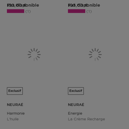
Pas disponible
130,00 €
Pas disponible
105,00 €
1
1
Exclusif
Exclusif
NEURAÉ
NEURAÉ
Harmonie
Energie
L'huile
La Crème Recharge