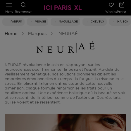
Menu
Rechercher
Wishlist
Panier
PARFUM
VISAGE
MAQUILLAGE
CHEVEUX
MAISON
Home
Marques
NEURAÉ
NEURAÉ révolutionne le soin en s’appuyant sur les
neurosciences pour harmoniser la peau et l’esprit. Au-delà du
vieillissement génétique, nos solutions pionnières ciblent les
empreintes émotionnelles du temps : la fatigue, la tristesse et le
stress. En plaçant l’alignement au cœur de cette nouvelle
dimension, chaque formule réharmonise les traits pour un
équilibre optimal. Une expérience holistique où la beauté se voit
et se ressent, de l’intérieur comme de l’extérieur. Des résultats
qui se voient et se ressentent.