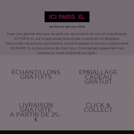
Avec une gamme étendue de parfums, de produits de soin et cosmétiques,
ICI PARIS XL est le spécialiste beauté par excellence en Belgique.
Découvrez nos actions, promotions, conseils beauté et trouvez la parfumerie
ICI PARIS XL la plus proche de chez vous. Commandez également nos
produits en toute simplicité en ligne !
ÉCHANTILLONS
EMBALLAGE
GRATUITS
CADEAU
GRATUIT
LIVRAISON
CLICK &
GRATUITE
COLLECT
Á PARTIR DE 25,-
€