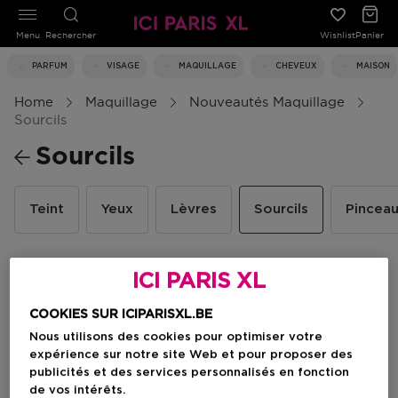
Menu
Rechercher
Wishlist
Panier
PARFUM
VISAGE
MAQUILLAGE
CHEVEUX
MAISON
Home
Maquillage
Nouveautés Maquillage
Sourcils
Sourcils
Teint
Yeux
Lèvres
Sourcils
Pincea
ICI PARIS XL
Filtrer
COOKIES SUR ICIPARISXL.BE
Nous utilisons des cookies pour optimiser votre
1 Résultats
expérience sur notre site Web et pour proposer des
publicités et des services personnalisés en fonction
de vos intérêts.