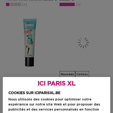
1
1
Nouveau
Cadeau
ICI PARIS XL
BENEFIT COSMETICS
LAURA MERCIER
COOKIES SUR ICIPARISXL.BE
The Porefessional
Pure Canvas
Base De Teint Taille Jumbo
Blurring Primer
Nous utilisons des cookies pour optimiser votre
expérience sur notre site Web et pour proposer des
publicités et des services personnalisés en fonction