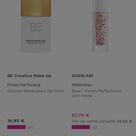
BE Creative Make Up
GUERLAIN
Photo Perfecting
Météorites
Gouttes Rehausseur De Teint
Base - Perles Perfectrices
Anti-Terne
Prix promotionnel
67,70 €
Prix du produit
16,95 €
Prix de vente conseillé
79,65 €
4
2