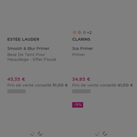
2
ESTÉE LAUDER
CLARINS
Smooth & Blur Primer
Sos Primer
Base De Teint Pour
Primer
Maquillage - Effet Flouté
Prix promotionnel
Prix promotionnel
43,35 €
34,85 €
Prix de vente conseillé
Prix de vente conseillé
51,00 €
41,00 €
-15%