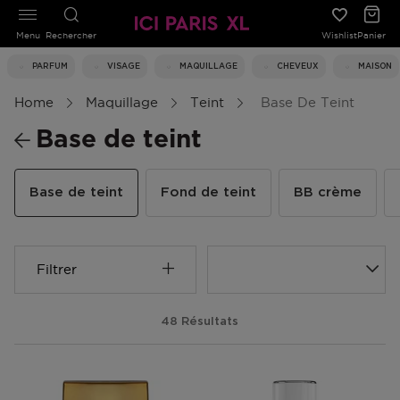
Menu
Rechercher
Wishlist
Panier
PARFUM
VISAGE
MAQUILLAGE
CHEVEUX
MAISON
Home
Maquillage
Teint
Base De Teint
Base de teint
Base de teint
Fond de teint
BB crème
Filtrer
48 Résultats