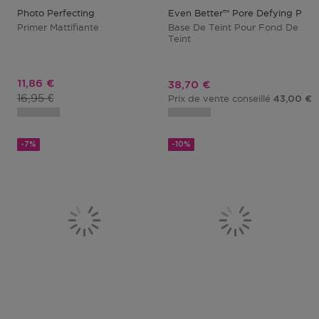
Photo Perfecting
Even Better™ Pore Defying Prim
Primer Mattifiante
Base De Teint Pour Fond De
Teint
Prix promotionnel
11,86 €
Prix promotionnel
38,70 €
Prix du produit
16,95 €
Prix de vente conseillé
43,00 €
-7%
-10%