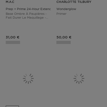
M.A.C
CHARLOTTE TILBURY
Prep + Prime 24-Hour Extend Eye Base
Wonderglow
Base Ombre À Paupières -
Primer
Fait Durer Le Maquillage -
24h
31,00 €
50,00 €