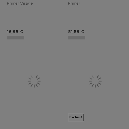
Primer Visage
Primer
Prix du produit
16,95 €
51,59 €
Exclusif