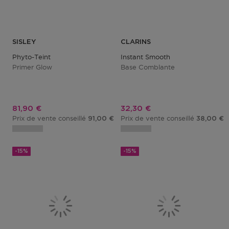
SISLEY
CLARINS
Phyto-Teint
Instant Smooth
Primer Glow
Base Comblante
Prix promotionnel
Prix promotionnel
81,90 €
32,30 €
Prix de vente conseillé
Prix de vente conseillé
91,00 €
38,00 €
-15%
-15%