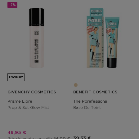
-7%
Exclusif
GIVENCHY COSMETICS
BENEFIT COSMETICS
Prisme Libre
The Porefessional
Prep & Set Glow Mist
Base De Teint
Prix promotionnel
49,95 €
39,33 €
Prix de vente conseillé
54,00 €