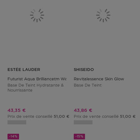
ESTÉE LAUDER
SHISEIDO
Futurist Aqua Brilliancetm Watery Glow
Revitalessence Skin Glow
Base De Teint Hydratante &
Base De Teint
Nourrissante
Prix promotionnel
Prix promotionnel
43,35 €
43,86 €
Prix de vente conseillé
Prix de vente conseillé
51,00 €
51,00 €
-14%
-15%