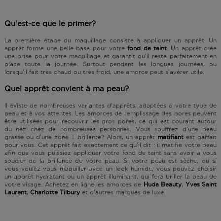
Qu'est-ce que le primer?
La première étape du maquillage consiste à appliquer un apprêt. Un
apprêt forme une belle base pour votre
fond de teint
. Un apprêt crée
une prise pour votre maquillage et garantit qu'il reste parfaitement en
place toute la journée. Surtout pendant les longues journées, ou
lorsqu'il fait très chaud ou très froid, une amorce peut s'avérer utile.
Quel apprêt convient à ma peau?
Il existe de nombreuses variantes d'apprêts, adaptées à votre type de
peau et à vos attentes. Les amorces de remplissage des pores peuvent
être utilisées pour recouvrir les gros pores, ce qui est courant autour
du nez chez de nombreuses personnes. Vous souffrez d'une peau
grasse ou d'une zone T brillante? Alors, un apprêt
matifiant
est parfait
pour vous. Cet apprêt fait exactement ce qu'il dit : il matifie votre peau
afin que vous puissiez appliquer votre fond de teint sans avoir à vous
soucier de la brillance de votre peau. Si votre peau est sèche, ou si
vous voulez vous maquiller avec un look humide, vous pouvez choisir
un apprêt hydratant ou un apprêt illuminant, qui fera briller la peau de
votre visage. Achetez en ligne les amorces de
Huda Beauty
,
Yves Saint
Laurent
,
Charlotte Tilbury
et d'autres marques de luxe.