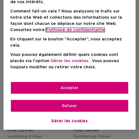
de vos intérêts.
Comment fait-on cela ? Nous analysons le trafic sur
65,54 €
50,50 €
notre site Web et collectons des informations sur la
1
façon dont chacun se déplace sur notre site Web.
Consultez notre
Politique de confidentialite
En cliquant sur le bouton “Accepter”, vous acceptez
cela.
Vous pouvez également définir quels cookies sont
placés via l'option
Gérer les cookies
. Vous pouvez
toujours modifier ou retirer votre choix.
Accepter
Refuser
Nouveau
Cadeau
Nouveau
Cadeau
LAURA MERCIER
LAURA MERCIER
Gérer les cookies
Pure Canvas
Pure Canvas
Hydrating Primer
Illuminating Primer