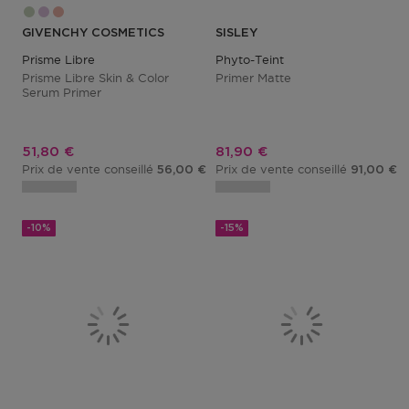
GIVENCHY COSMETICS
SISLEY
Prisme Libre
Phyto-Teint
Prisme Libre Skin & Color
Primer Matte
Serum Primer
Prix promotionnel
Prix promotionnel
51,80 €
81,90 €
Prix de vente conseillé
Prix de vente conseillé
56,00 €
91,00 €
-10%
-15%