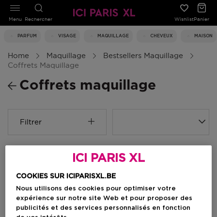
Menu
Rechercher
Wishlist
Panier
PARFUM
VISAGE
MAQUILLAGE
CHEVEUX
MAISON
Home
Maquillage
Bestsellers Maquillage
Coffrets Maquillage
Coffrets maquillage
Filtrer
0 Résultats
ICI PARIS XL
COOKIES SUR ICIPARISXL.BE
Nous utilisons des cookies pour optimiser votre
expérience sur notre site Web et pour proposer des
publicités et des services personnalisés en fonction