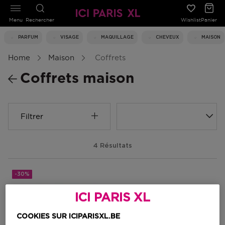
Menu
Rechercher
Wishlist
Panier
PARFUM
VISAGE
MAQUILLAGE
CHEVEUX
MAISON
Home
Maison
Coffrets
Coffrets maison
Filtrer
4 Résultats
-30%
ICI PARIS XL
COOKIES SUR ICIPARISXL.BE