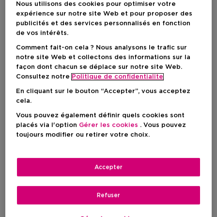
Nous utilisons des cookies pour optimiser votre
expérience sur notre site Web et pour proposer des
publicités et des services personnalisés en fonction
de vos intérêts.
Comment fait-on cela ? Nous analysons le trafic sur
notre site Web et collectons des informations sur la
façon dont chacun se déplace sur notre site Web.
Consultez notre
Politique de confidentialite
SCENTO
ATELIER REBUL
En cliquant sur le bouton “Accepter”, vous acceptez
Spicy Coffee
Istanbul
cela.
Coffret Cadeau
Coffret Cadeau Maison
Vous pouvez également définir quels cookies sont
Miniature D'istanbul
placés via l'option
Gérer les cookies
. Vous pouvez
toujours modifier ou retirer votre choix.
Prix promotionnel
24,46 €
Prix du produit
34,95 €
49,00 €
Accepter
Refuser