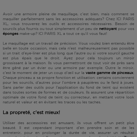
Avoir une armoire pleine de maquillage, c'est bien, mais comment se
maquiller parfaitement sans les accessoires adéquats? Chez ICI PARIS
XL, vous trouverez les outils et accessoires nécessaires. Besoin de
sourcils plus fournis ou tout simplement d’un peu de
nettoyant
pour vos
éponges
make-up? ICI PARIS XL a tout ce qu'il vous faut!
Le maquillage est un travail de précision. Vous voulez bien entendu être
belle en toute occasion, mais cela n’est malheureusement pas possible
si un trait d’eye-liner est plus long que l'autre ou si votre sourcil gauche
est plus épais que le droit. Ayez pour cela toujours un miroir
grossissant à la maison. Ils vous permettront de tout voir de près sans
être gêné par un évier ou une armoire par exemple. Outre le miroir,
c’est le moment de jeter un coup d'œil sur la
vaste gamme de pinceaux
.
Chaque pinceau a sa propre fonction et utilisation: certains conviennent
pour les sourcils, d'autres pour l'ombre à paupières ou le fard à joues.
Sans parler des outils pour l’application du fond de teint qui existent
dans toutes sortes de formes et de couleurs. Ils assurent une répartition
optimale de votre fond de teint ou correcteur, en mettant votre look
naturel et valeur et en évitant les traces ou les taches.
La propreté, c'est mieux!
Utiliser des accessoires est amusant, ils vous offrent un petit plus
beauté. Il est cependant important d’en prendre soin et de les
entretenir, pour en prolonger la durée de vie, assurer un résultat