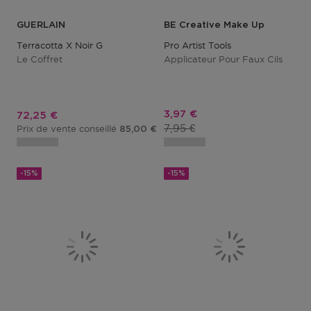
GUERLAIN
BE Creative Make Up
Terracotta X Noir G
Pro Artist Tools
Le Coffret
Applicateur Pour Faux Cils
Prix promotionnel
3,97 €
Prix promotionnel
72,25 €
Prix du produit
7,95 €
Prix de vente conseillé
85,00 €
-15%
-15%