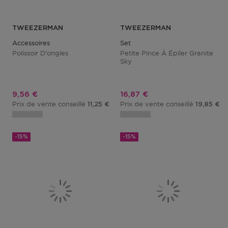
TWEEZERMAN
TWEEZERMAN
Accessoires
Set
Polissoir D'ongles
Petite Pince À Épiler Granite
Sky
Prix promotionnel
Prix promotionnel
9,56 €
16,87 €
Prix de vente conseillé
Prix de vente conseillé
11,25 €
19,85 €
-15%
-15%