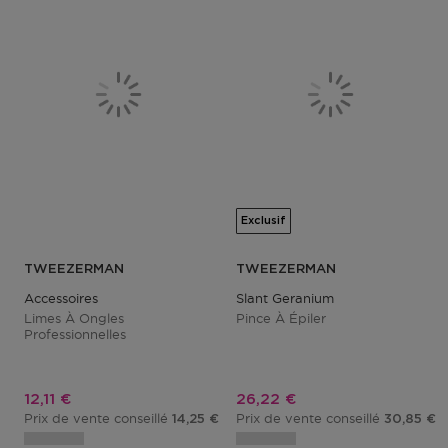
Exclusif
TWEEZERMAN
TWEEZERMAN
Accessoires
Slant Geranium
Limes À Ongles
Pince À Épiler
Professionnelles
Prix promotionnel
Prix promotionnel
12,11 €
26,22 €
Prix de vente conseillé
Prix de vente conseillé
14,25 €
30,85 €