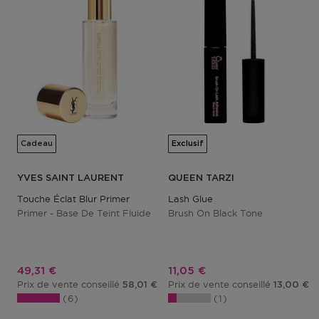
Cadeau
Exclusif
YVES SAINT LAURENT
QUEEN TARZI
Touche Éclat Blur Primer
Lash Glue
Primer - Base De Teint Fluide
Brush On Black Tone
Prix promotionnel
Prix promotionnel
49,31 €
11,05 €
Prix de vente conseillé
Prix de vente conseillé
58,01 €
13,00 €
6
1