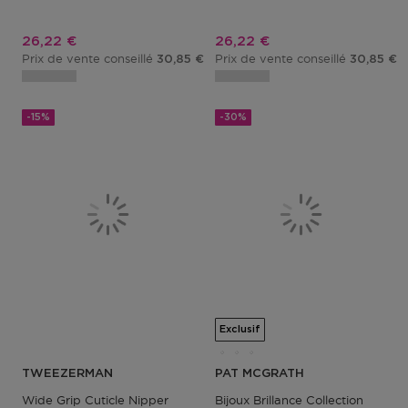
Prix promotionnel
Prix promotionnel
26,22 €
26,22 €
Prix de vente conseillé
Prix de vente conseillé
30,85 €
30,85 €
-15%
-30%
Exclusif
TWEEZERMAN
PAT MCGRATH
Wide Grip Cuticle Nipper
Bijoux Brillance Collection