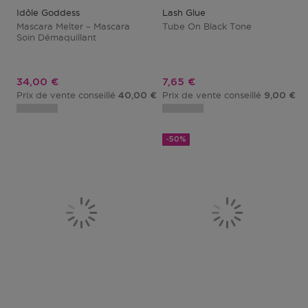
Idôle Goddess
Lash Glue
Mascara Melter – Mascara
Tube On Black Tone
Soin Démaquillant
Prix promotionnel
Prix promotionnel
34,00 €
7,65 €
Prix de vente conseillé
Prix de vente conseillé
40,00 €
9,00 €
-50%