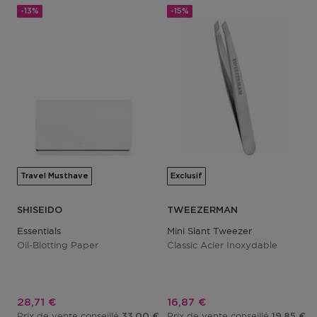
-13%
-15%
Travel Musthave
Exclusif
SHISEIDO
TWEEZERMAN
Essentials
Mini Slant Tweezer
Oil-Blotting Paper
Classic Acier Inoxydable
Prix promotionnel
Prix promotionnel
28,71 €
16,87 €
Prix de vente conseillé
Prix de vente conseillé
33,00 €
19,85 €