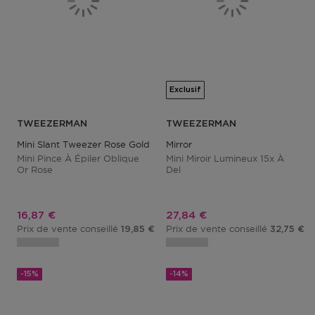
Exclusif
TWEEZERMAN
TWEEZERMAN
Mini Slant Tweezer Rose Gold
Mirror
Mini Pince À Épiler Oblique
Mini Miroir Lumineux 15x À
Or Rose
Del
Prix promotionnel
Prix promotionnel
16,87 €
27,84 €
Prix de vente conseillé
Prix de vente conseillé
19,85 €
32,75 €
-15%
-14%