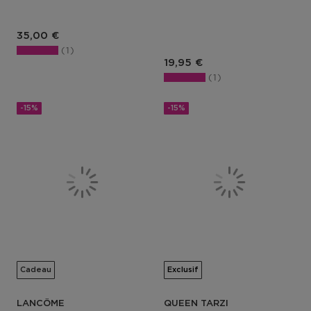
35,00 €
1
Prix du produit
19,95 €
1
-15%
-15%
Cadeau
Exclusif
LANCÔME
QUEEN TARZI