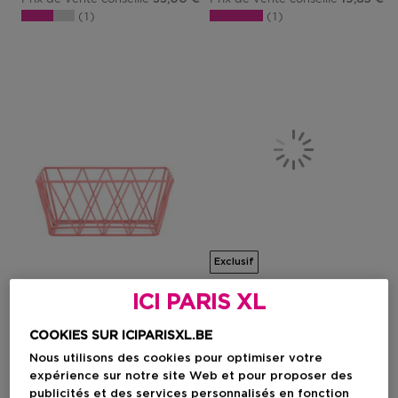
1
1
Exclusif
ICI PARIS XL
ONLY YOU
HUDA BEAUTY
Basket
Lash Glue
COOKIES SUR ICIPARISXL.BE
Panier Metallique Rose
Colle À Faux Cils Resistante
Nous utilisons des cookies pour optimiser votre
A L'eau
expérience sur notre site Web et pour proposer des
publicités et des services personnalisés en fonction