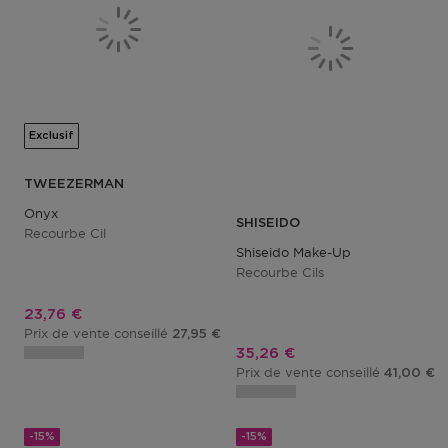
Exclusif
TWEEZERMAN
Onyx
SHISEIDO
Recourbe Cil
Shiseido Make-Up
Recourbe Cils
Prix promotionnel
23,76 €
Prix de vente conseillé
27,95 €
Prix promotionnel
35,26 €
Prix de vente conseillé
41,00 €
-15%
-15%