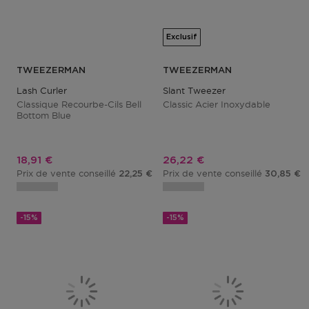
Exclusif
TWEEZERMAN
TWEEZERMAN
Lash Curler
Slant Tweezer
Classique Recourbe-Cils Bell
Classic Acier Inoxydable
Bottom Blue
Prix promotionnel
Prix promotionnel
18,91 €
26,22 €
Prix de vente conseillé
Prix de vente conseillé
22,25 €
30,85 €
-15%
-15%