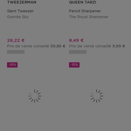
TWEEZERMAN
QUEEN TARZI
Slant Tweezer
Pencil Sharpener
Granite Sky
The Royal Sharpener
Prix promotionnel
Prix promotionnel
26,22 €
8,49 €
Prix de vente conseillé
Prix de vente conseillé
30,85 €
9,99 €
-15%
-15%