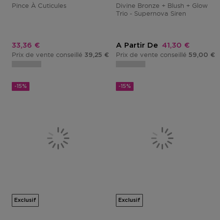
Pince À Cuticules
Divine Bronze + Blush + Glow
Trio - Supernova Siren
Prix promotionnel
Prix promotion
33,36 €
A Partir De
41,30 €
Prix de vente conseillé
Prix de vente conseillé
39,25 €
59,00 €
-15%
-15%
Exclusif
Exclusif