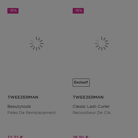
-15%
-15%
Exclusif
TWEEZERMAN
TWEEZERMAN
Beautytools
Classic Lash Curler
Pales De Remplacement
Recourbeur De Cils
Prix promotionnel
Prix promotionnel
12,71 €
18,91 €