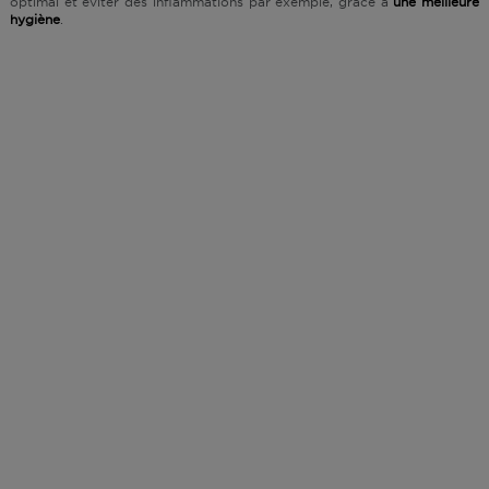
optimal et éviter des inflammations par exemple, grâce à
une meilleure
hygiène
.