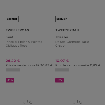
Exclusif
Exclusif
TWEEZERMAN
TWEEZERMAN
Slant
Tweezer
Pince A Epiler A Pointes
Deluxe Cosmetic Taille
Obliques Rose
Crayon
Prix promotionnel
Prix promotionnel
26,22 €
10,07 €
Prix de vente conseillé
Prix de vente conseillé
30,85 €
11,85 €
-15%
-15%