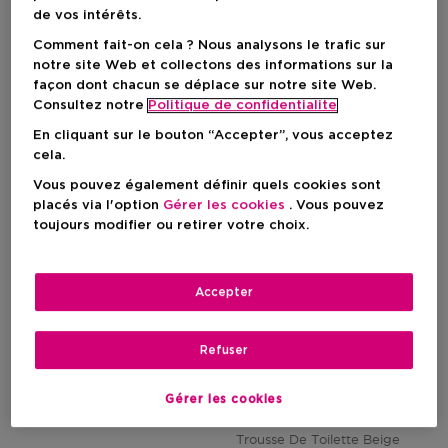
de vos intérêts.
Prix du produit
3,95 €
18,00 €
Comment fait-on cela ? Nous analysons le trafic sur
1
1
notre site Web et collectons des informations sur la
façon dont chacun se déplace sur notre site Web.
Consultez notre
Politique de confidentialite
En cliquant sur le bouton “Accepter”, vous acceptez
cela.
Vous pouvez également définir quels cookies sont
placés via l'option
Gérer les cookies
. Vous pouvez
toujours modifier ou retirer votre choix.
Accepter
Exclusif
Refuser
IT COSMETICS
Your Skin But Better Setting Spray+
ICI PARIS XL
Gérer les cookies
Spray Fixateur De
Maquillage
Timeless Cosmetic Bag
Trousse De Toilette Beige