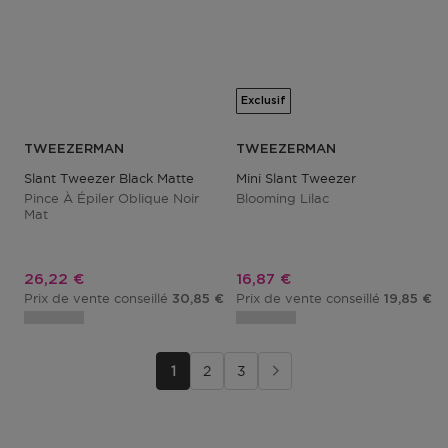
Exclusif
TWEEZERMAN
TWEEZERMAN
Slant Tweezer Black Matte
Mini Slant Tweezer
Pince À Épiler Oblique Noir
Blooming Lilac
Mat
Prix promotionnel
Prix promotionnel
26,22 €
16,87 €
Prix de vente conseillé
Prix de vente conseillé
30,85 €
19,85 €
1
2
3