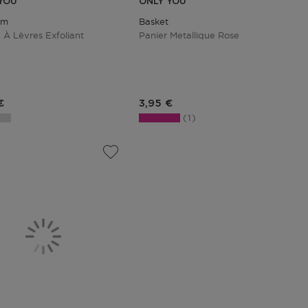
YOU
ONLY YOU
lm
Basket
À Lèvres Exfoliant
Panier Metallique Rose
du produit
Prix du produit
€
3,95 €
1