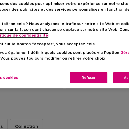
isons des cookies pour optimiser votre expérience sur notre sit
oser des publicités et des services personnalisés en fonction d
ait-on cela ? Nous analysons le trafic sur notre site Web et col
ons sur la façon dont chacun se déplace sur notre site Web. Con
itique de confidentialite
nt sur le bouton “Accepter”, vous acceptez cela.
ez également définir quels cookies sont placés via l'option
Gére
 Vous pouvez toujours modifier ou retirer votre choix.
es cookies
Refuser
Ac
DER
Comment a
es
Collection