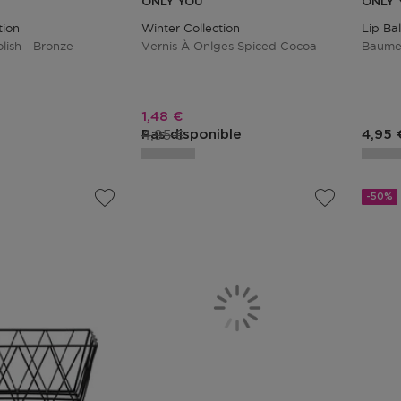
ONLY YOU
ONLY 
tion
Winter Collection
Lip Ba
olish - Bronze
Vernis À Onlges Spiced Cocoa
Baume 
tionnel
Prix promotionnel
1,48 €
duit
Prix du produit
4,95 €
Prix 
Pas disponible
4,95 
-50%