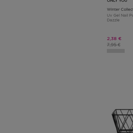
ONLY YOU
Winter Collec
Uv Gel Nail P
Dazzle
Prix promo
2,38 €
Prix du pro
7,95 €