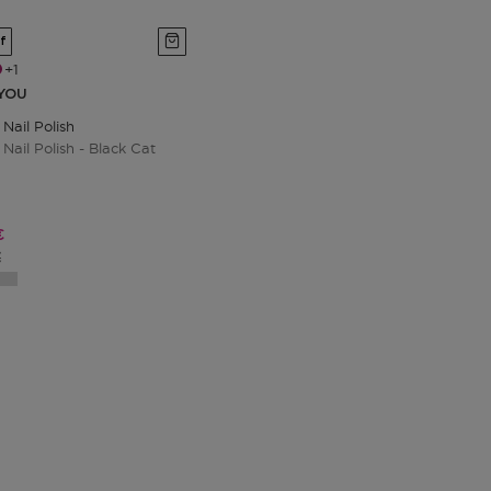
if
1
YOU
Nail Polish
Nail Polish - Black Cat
promotionnel
€
du produit
€