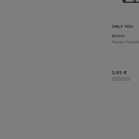
ONLY YOU
Basket
Panier Metall
Prix du pro
3,95 €