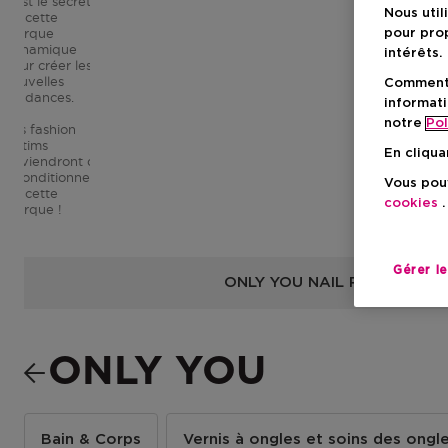
c’est le secret
Nous util
de cette
marque
pour prop
dynamique
intérêts.
pour créer les
nouvelles
Comment f
tendances.
informati
notre
Pol
Les fashion
victims
En cliqua
deviendront des
inconditionnelles
Vous pouv
de cette
cookies
.
marque !
Gérer l
ONLY YOU NAIL POLISH FIN
ONLY YOU
Bain & Corps
Vernis à ongles et soins des ongl