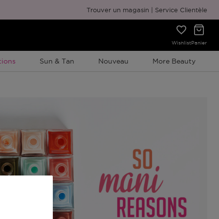
Emballage cadeau gratuit
Trouver un magasin
Service Clientèle
Wishlist
Panier
ion À Durée Limitée
ions
Sun & Tan
Nouveau
More Beauty