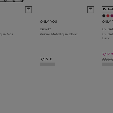
Exclus
ONLY YOU
ONLY 
Basket
Uv Gel 
ique Noir
Panier Metallique Blanc
Uv Gel 
Luck
Prix 
3,97 
Prix 
duit
Prix du produit
7,95 
3,95 €