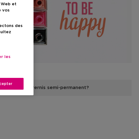
e Web et
e vos
lectons des
sultez
r les
cepter
ppliquer du vernis semi-permanent?