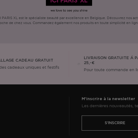
ARIS XL est le spécialiste beauté par excellence en Belgique. Découvrez nos actio
oche de chez vous. Commandez également nos produits en toute simplicité en lign
LIVRAISON GRATUITE Á P
LLAGE CADEAU GRATUIT
25,-€
des cadeaux uniques et festifs
Pour toute commande en l
M'inscrire à la newsletter
Les dernières nouveautés, te
S'INSCRIRE