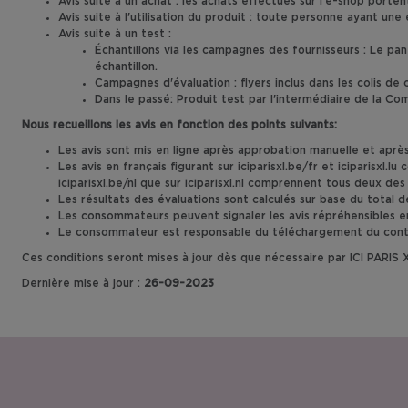
Avis suite à un achat : les achats effectués sur l’e-shop porten
Avis suite à l'utilisation du produit : toute personne ayant une
Avis suite à un test :
Échantillons via les campagnes des fournisseurs : Le pan
échantillon.
Campagnes d'évaluation : flyers inclus dans les colis d
Dans le passé: Produit test par l'intermédiaire de la
Nous recueillons les avis en fonction des points suivants:
Les avis sont mis en ligne après approbation manuelle et après 
Les avis en français figurant sur iciparisxl.be/fr et iciparis
iciparisxl.be/nl que sur iciparisxl.nl comprennent tous deux d
Les résultats des évaluations sont calculés sur base du total 
Les consommateurs peuvent signaler les avis répréhensibles en 
Le consommateur est responsable du téléchargement du contenu s
Ces conditions seront mises à jour dès que nécessaire par ICI PARIS X
Dernière mise à jour :
26-09-2023