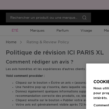
Promotion À Durée Limitée
ÉTÉ
Marques
Parfum
Visage
Ma
Home
Rating & Review Policy
Politique de révision ICI PARIS XL
Comment rédiger un avis ?
Les avis honnêtes et les expériences d'autres clients peuvent vous a
Voici comment procéder :
COOKIE
Cliquez sur le bouton « Écrire un avis » (assurez-vous d'être 
Une fenêtre pop-up s'ouvrira, dans laquelle vous pourrez saisir
Nous util
Donnez également quelques informations supplémentaires à vot
pour prop
recommandation correcte des produits, ce, bien sûr sans oblig
intérêts.
Cliquez ensuite sur le bouton « Publier votre avis ».
Votre avis est généralement visible après 72 heures.
Comment f