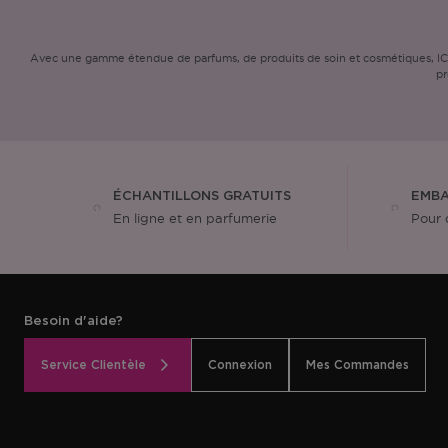
Avec une gamme étendue de parfums, de produits de soin et cosmétiques, ICI P
pr
ÉCHANTILLONS GRATUITS
EMBA
En ligne et en parfumerie
Pour 
Besoin d'aide?
Service Clientèle
Connexion
Mes Commandes