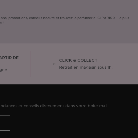
ns, promotions, conseils beauté et trouvez la parfumerie ICI PARIS XL la plus
e !
ARTIR DE
CLICK & COLLECT
Retrait en magasin sous 1h.
igne
ndances et conseils directement dans votre boîte mail.