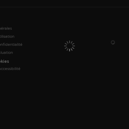
nérales
ilisation
nfidentialité
aluation
okies
ccessibilité