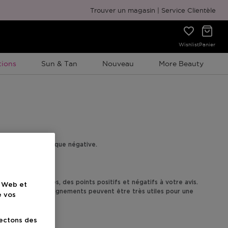
Emballage cadeau gratuit
Trouver un magasin
Service Clientèle
Wishlist
Panier
ion À Durée Limitée
ions
Sun & Tan
Nouveau
More Beauty
ce, tant positive que négative.
ajouter des images, des points positifs et négatifs à votre avis.
e Web et
yeux,... Ces renseignements peuvent être très utiles pour une
e vos
lectons des