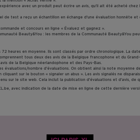
t la mention « Achat vérifié ».
 expérience avec un produit peut écrire un avis, qu'il ait été acheté chez
el de test a reçu un échantillon en échange d'une évaluation honnête et d'
e commande et concours en ligne « Évaluez et gagnez ».
 Communauté Beauty&You : les membres de la Communauté Beauty&You peuv
72 heures en moyenne. Ils sont classés par ordre chronologique. La date i
xl.lu comprennent tous deux des avis de la Belgique francophone et du Gran
es avis de la Belgique néerlandophone et des Pays-Bas.
des évaluations/nombre d'évaluations. On obtient ainsi la note moyenne de 
cliquant sur le bouton « signaler un abus ». Les avis signalés ne dispara
ur le site web. Cela inclut la publication d'évaluations et d'avis, de qu
L.be, avec indication de la date de mise en ligne de cette dernière vers