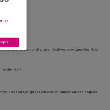
sultez
r les
cepter
nt les expériences positives que négatives seront publiées. Il est
l'authenticité.
ment écrire un avis après avoir créé un compte dans l’e-shop ICI