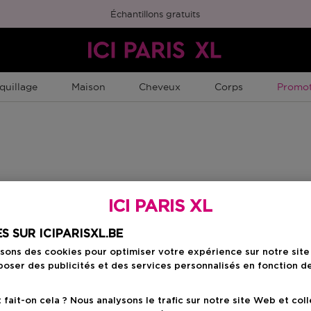
Échantillons gratuits
Promot
quillage
Maison
Cheveux
Corps
Promot
ider à faire le bon choix. Vous pouvez vous aussi partager votre expérien
ICI PARIS XL
S SUR ICIPARISXL.BE
connecté).
 votre note, le texte de l'évaluation et le titre. Vous pouvez également 
isons des cookies pour optimiser votre expérience sur notre sit
re sujet en indiquant votre âge, votre type de peau, la couleur de vos 
oser des publicités et des services personnalisés en fonction d
ation.
ait-on cela ? Nous analysons le trafic sur notre site Web et col