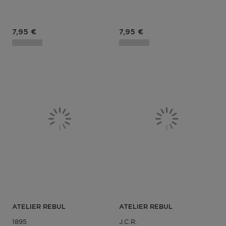
Prix du produit
Prix du produit
7,95 €
7,95 €
ATELIER REBUL
ATELIER REBUL
1895
J.c.r.