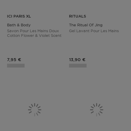
ICI PARIS XL
RITUALS
Bath & Body
The Ritual Of Jing
Savon Pour Les Mains Doux
Gel Lavant Pour Les Mains
Cotton Flower & Violet Scent
Prix du produit
7,95 €
13,90 €