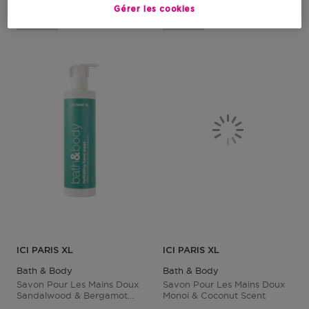
Gérer les cookies
18,00 €
13,90 €
ICI PARIS XL
ICI PARIS XL
Bath & Body
Bath & Body
Savon Pour Les Mains Doux
Savon Pour Les Mains Doux
Sandalwood & Bergamot
Monoi & Coconut Scent
Scent