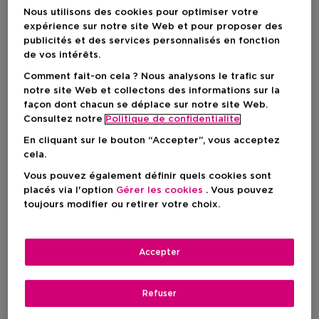
Nous utilisons des cookies pour optimiser votre
expérience sur notre site Web et pour proposer des
publicités et des services personnalisés en fonction
de vos intérêts.
Comment fait-on cela ? Nous analysons le trafic sur
notre site Web et collectons des informations sur la
façon dont chacun se déplace sur notre site Web.
Consultez notre
Politique de confidentialite
En cliquant sur le bouton “Accepter”, vous acceptez
cela.
Vous pouvez également définir quels cookies sont
placés via l'option
Gérer les cookies
. Vous pouvez
Nouveau
toujours modifier ou retirer votre choix.
ATELIER REBUL
RITUALS
Istanbul Golden Hour
The Ritual Of Ayurveda
Accepter
Savon Pour Les Mains
Gel Lavant Pour Les Mains
Refuser