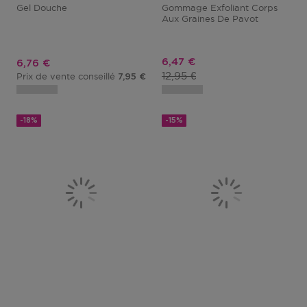
Gel Douche
Gommage Exfoliant Corps
Aux Graines De Pavot
Prix promotionnel
6,47 €
Prix promotionnel
6,76 €
Prix du produit
12,95 €
Prix de vente conseillé
7,95 €
-18%
-15%