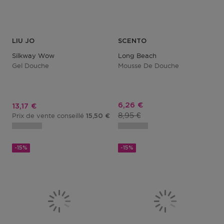
LIU JO
SCENTO
Silkway Wow
Long Beach
Gel Douche
Mousse De Douche
Prix promotionnel
6,26 €
Prix promotionnel
13,17 €
Prix du produit
8,95 €
Prix de vente conseillé
15,50 €
-15%
-15%