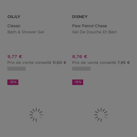
OILILY
DISNEY
Classic
Paw Patrol Chase
Bath & Shower Gel
Gel De Douche Et Bain
Prix promotionnel
Prix promotionnel
9,77 €
6,76 €
Prix de vente conseillé
Prix de vente conseillé
11,50 €
7,95 €
-15%
-15%