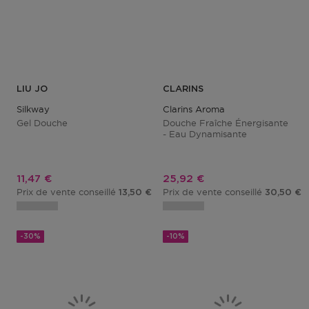
LIU JO
CLARINS
Silkway
Clarins Aroma
Gel Douche
Douche Fraîche Énergisante
- Eau Dynamisante
Prix promotionnel
Prix promotionnel
11,47 €
25,92 €
Prix de vente conseillé
Prix de vente conseillé
13,50 €
30,50 €
-30%
-10%