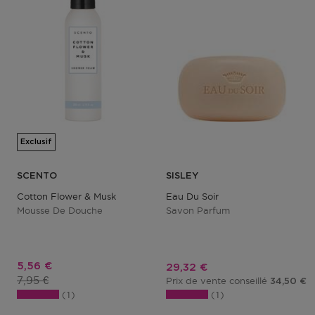
Exclusif
SCENTO
SISLEY
Cotton Flower & Musk
Eau Du Soir
Mousse De Douche
Savon Parfum
Prix promotionnel
5,56 €
Prix promotionnel
29,32 €
Prix du produit
7,95 €
Prix de vente conseillé
34,50 €
1
1