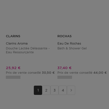
CLARINS
ROCHAS
Clarins Aroma
Eau De Rochas
Douche Lactée Délassante -
Bath & Shower Gel
Eau Ressourçante
Prix promotionnel
Prix promotionnel
25,92 €
37,40 €
Prix de vente conseillé
Prix de vente conseillé
30,50 €
44,00 €
1
2
3
4