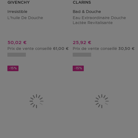
GIVENCHY
CLARINS
Irresistible
Bad & Douche
L'huile De Douche
Eau Extraordinaire Douche
Lactée Revitalisante
Prix promotionnel
Prix promotionnel
50,02 €
25,92 €
Prix de vente conseillé
Prix de vente conseillé
61,00 €
30,50 €
-15%
-15%