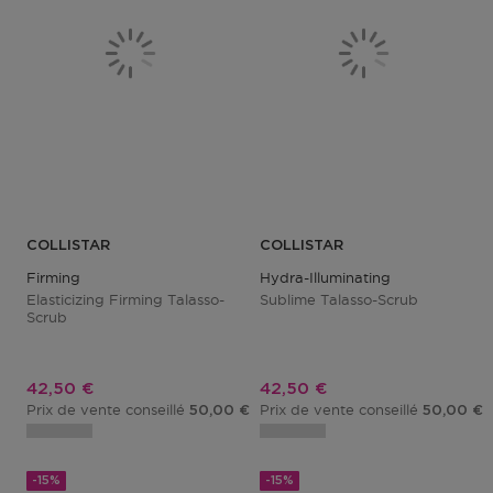
COLLISTAR
COLLISTAR
Firming
Hydra-Illuminating
Elasticizing Firming Talasso-
Sublime Talasso-Scrub
Scrub
Prix promotionnel
Prix promotionnel
42,50 €
42,50 €
Prix de vente conseillé
Prix de vente conseillé
50,00 €
50,00 €
-15%
-15%