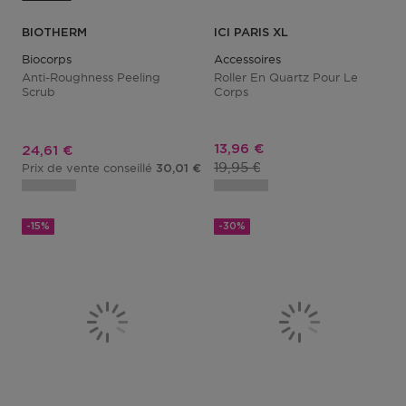
BIOTHERM
ICI PARIS XL
Biocorps
Accessoires
Anti-Roughness Peeling
Roller En Quartz Pour Le
Scrub
Corps
Prix promotionnel
13,96 €
Prix promotionnel
24,61 €
Prix du produit
19,95 €
Prix de vente conseillé
30,01 €
-15%
-30%