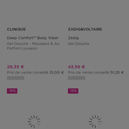
CLINIQUE
ZADIG&VOLTAIRE
Deep Comfort™ Body Wash
Zadig
Gel Douche - Moussant & Au
Gel Douche
Parfum Luxueux
Prix promotionnel
Prix promotionnel
26,35 €
43,56 €
Prix de vente conseillé
Prix de vente conseillé
31,00 €
51,25 €
-15%
-15%