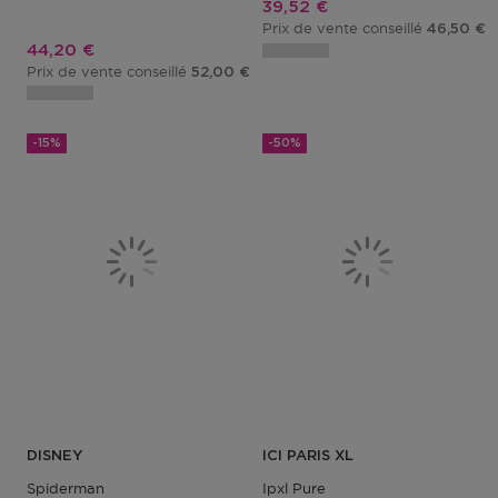
Prix promotionnel
39,52 €
Prix de vente conseillé
46,50 €
Prix promotionnel
44,20 €
Prix de vente conseillé
52,00 €
-15%
-50%
DISNEY
ICI PARIS XL
Spiderman
Ipxl Pure