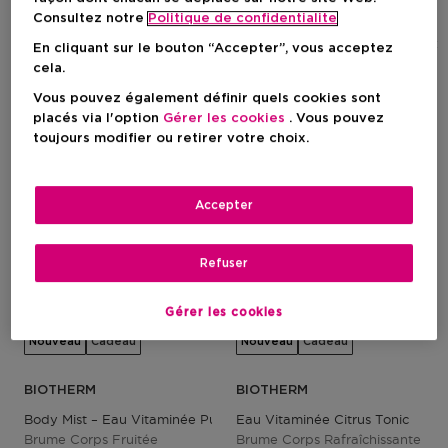
Consultez notre
Politique de confidentialite
Prix promotionnel
Prix promotionnel
31,98 €
31,98 €
Prix de vente conseillé
Prix de vente conseillé
39,00 €
39,00 €
En cliquant sur le bouton “Accepter”, vous acceptez
cela.
Vous pouvez également définir quels cookies sont
-25%
-18%
placés via l'option
Gérer les cookies
. Vous pouvez
toujours modifier ou retirer votre choix.
Accepter
Refuser
Gérer les cookies
Nouveau
Cadeau
Nouveau
Cadeau
BIOTHERM
BIOTHERM
Body Mist – Eau Vitaminée Pulsation Berry
Eau Vitaminée Citrus Tonic
Brume Corps Fruitée
Brume Corps Rafraîchissante