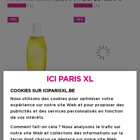
1
1
-18%
-18%
ICI PARIS XL
COOKIES SUR ICIPARISXL.BE
Nouveau
Cadeau
Nouveau
Cadeau
Nous utilisons des cookies pour optimiser votre
expérience sur notre site Web et pour proposer des
BIOTHERM
BIOTHERM
publicités et des services personnalisés en fonction
Eau Vitaminée Impulsion Citron
Eau Vitaminée Énergie Abricot
de vos intérêts.
Brume Corps Rafraîchissante
Brume Corps Rafraîchissante
Comment fait-on cela ? Nous analysons le trafic sur
Agrumes – Notes De Citron,
– Notes D’abricot, Mandarine
Freesia, Jasmin & Musc Blanc
& Bois De Cèdre
notre site Web et collectons des informations sur la
façon dont chacun se déplace sur notre site Web.