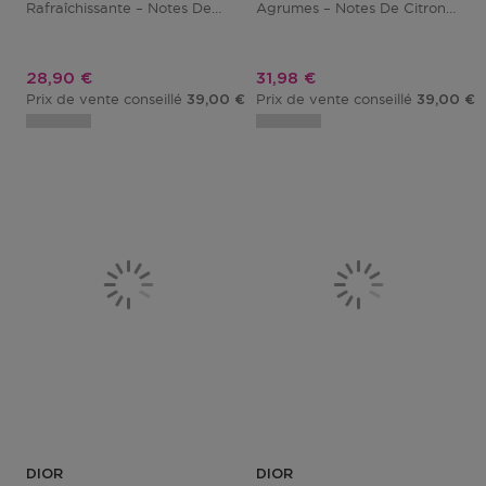
Rafraîchissante – Notes De
Agrumes – Notes De Citron
Framboise, Bergamote, Huile
Spritz, Rhubarbe, Kiwi &
D’orange & Bois De Cèdre
Musc Blanc
Prix promotionnel
Prix promotionnel
28,90 €
31,98 €
Prix de vente conseillé
Prix de vente conseillé
39,00 €
39,00 €
DIOR
DIOR