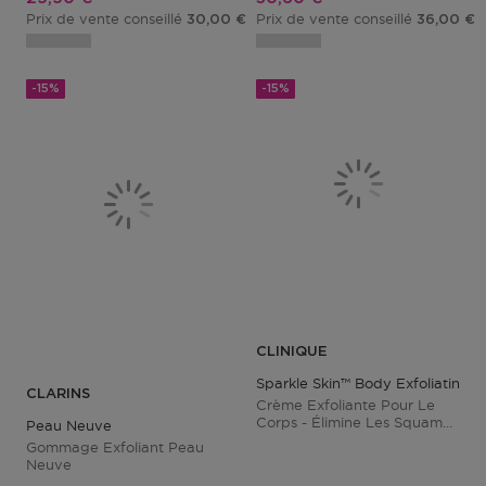
Prix de vente conseillé
Prix de vente conseillé
30,00 €
36,00 €
-15%
-15%
CLINIQUE
Sparkle Skin™ Body Exfoliating 
CLARINS
Crème Exfoliante Pour Le
Corps - Élimine Les Squames
Peau Neuve
Et Apaise
Gommage Exfoliant Peau
Neuve