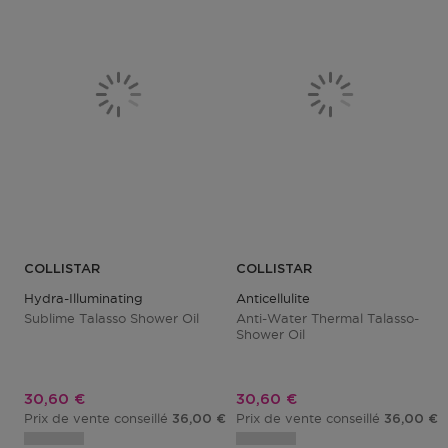
COLLISTAR
COLLISTAR
Hydra-Illuminating
Anticellulite
Sublime Talasso Shower Oil
Anti-Water Thermal Talasso-
Shower Oil
Prix promotionnel
Prix promotionnel
30,60 €
30,60 €
Prix de vente conseillé
Prix de vente conseillé
36,00 €
36,00 €