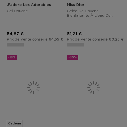
J'adore Les Adorables
Miss Dior
Gel Douche
Gelée De Douche
Bienfaisante À L'eau De
Rose
Prix promotionnel
Prix promotionnel
54,87 €
51,21 €
Prix de vente conseillé
Prix de vente conseillé
64,55 €
60,25 €
-18%
-30%
Cadeau