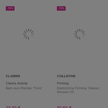
-15%
-15%
CLARINS
COLLISTAR
Clarins Aroma
Firming
Bain Aux Plantes 'tonic'
Elasticizing Firming Talasso
Shower Oil
Prix promotionnel
Prix promotionnel
25,50 €
30,60 €