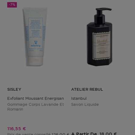
-7%
SISLEY
ATELIER REBUL
Exfoliant Moussant Energisant
Istanbul
Gommage Corps Lavande Et
Savon Liquide
Romarin
Prix promotionnel
116,55 €
A Partir De
18,00 €
Prix de vente conseillé
126,00 €