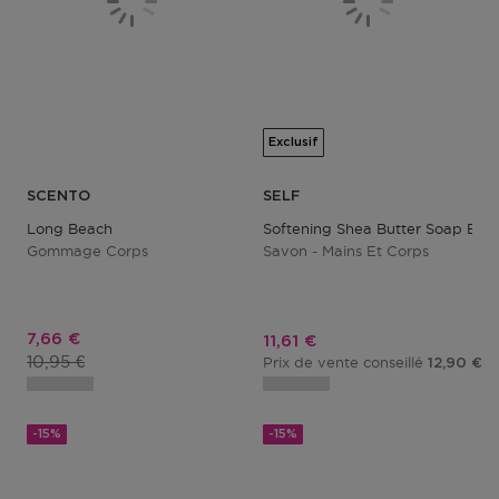
Exclusif
SCENTO
SELF
Long Beach
Softening Shea Butter Soap Bar
Gommage Corps
Savon - Mains Et Corps
Prix promotionnel
7,66 €
Prix promotionnel
11,61 €
Prix du produit
10,95 €
Prix de vente conseillé
12,90 €
-15%
-15%