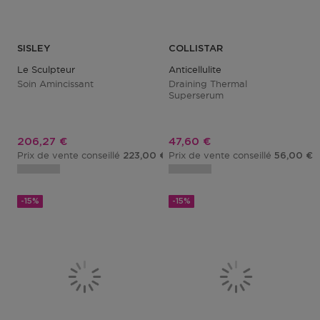
SISLEY
COLLISTAR
Le Sculpteur
Anticellulite
Soin Amincissant
Draining Thermal
Superserum
Prix promotionnel
Prix promotionnel
206,27 €
47,60 €
Prix de vente conseillé
Prix de vente conseillé
223,00 €
56,00 €
-15%
-15%