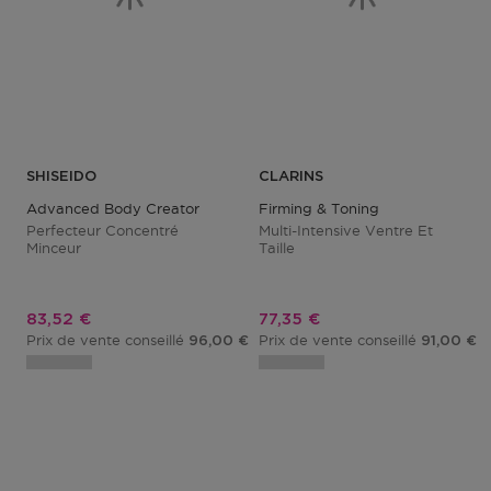
SHISEIDO
CLARINS
Advanced Body Creator
Firming & Toning
Perfecteur Concentré
Multi-Intensive Ventre Et
Minceur
Taille
Prix promotionnel
Prix promotionnel
83,52 €
77,35 €
Prix de vente conseillé
Prix de vente conseillé
96,00 €
91,00 €