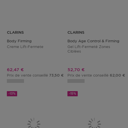
CLARINS
CLARINS
Body Firming
Body Age Control & Firming
Creme Lift-Fermete
Gel Lift-Fermeté Zones
Ciblées
Prix promotionnel
Prix promotionnel
62,47 €
52,70 €
Prix de vente conseillé
Prix de vente conseillé
73,50 €
62,00 €
-13%
-15%