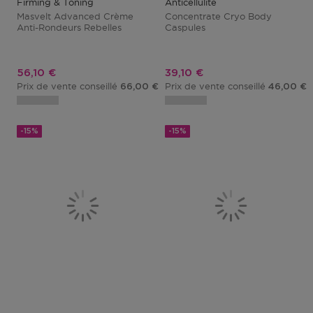
Firming & Toning
Anticellulite
Masvelt Advanced Crème
Concentrate Cryo Body
Anti-Rondeurs Rebelles
Caspules
Prix promotionnel
Prix promotionnel
56,10 €
39,10 €
Prix de vente conseillé
Prix de vente conseillé
66,00 €
46,00 €
-15%
-15%