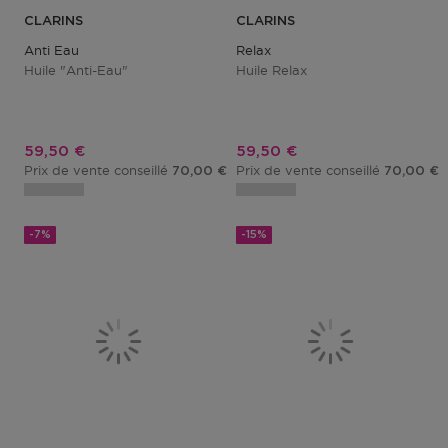
CLARINS
CLARINS
Anti Eau
Relax
Huile "anti-Eau"
Huile Relax
Prix promotionnel
Prix promotionnel
59,50 €
59,50 €
Prix de vente conseillé
Prix de vente conseillé
70,00 €
70,00 €
-7%
-15%