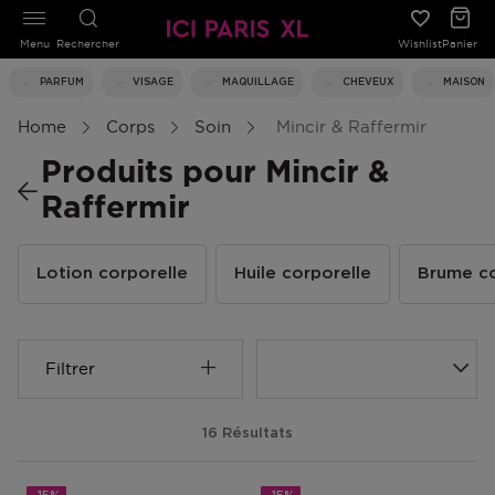
Menu
Rechercher
Wishlist
Panier
PARFUM
VISAGE
MAQUILLAGE
CHEVEUX
MAISON
Home
Corps
Soin
Mincir & Raffermir
Produits pour Mincir &
Raffermir
Lotion corporelle
Huile corporelle
Brume co
Filtrer
16 Résultats