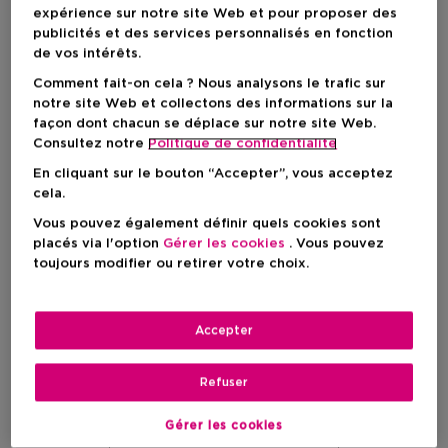
idéal ? Laissez-vous conseiller et inspirer par nos Beauty
expérience sur notre site Web et pour proposer des
Advisors dans l'un de nos magasins, grâce à notre
service
publicités et des services personnalisés en fonction
d'échantillons
gratuits
.
de vos intérêts.
Première introduction
Comment fait-on cela ? Nous analysons le trafic sur
notre site Web et collectons des informations sur la
Nous vous offrons - sans aucune obligation - une première
façon dont chacun se déplace sur notre site Web.
introduction à nos produits ! Grâce à notre service
Consultez notre
Politique de confidentialite
d’échantillon gratuit, vous pouvez tester nos produits de
beauté chez vous en toute tranquillité.
En cliquant sur le bouton “Accepter”, vous acceptez
cela.
Rendez-nous visite
Vous pouvez également définir quels cookies sont
Passez donc dans notre parfumerie, demandez vos
placés via l'option
Gérer les cookies
. Vous pouvez
échantillons préférés et craquez pour votre favori en full
toujours modifier ou retirer votre choix.
size !
Accepter
Refuser
Gérer les cookies
TROUVER UN MAGASIN