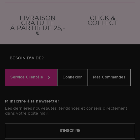
LIVRAISON
CLICK &
GRATUITE
COLLECT
Á PARTIR DE 25,-
€
BESOIN D'AIDE?
Service Clientèle
Connexion
Mes Commandes
M'inscrire à la newsletter
Les dernières nouveautés, tendances et conseils directement
dans votre boîte mail.
S'INSCRIRE