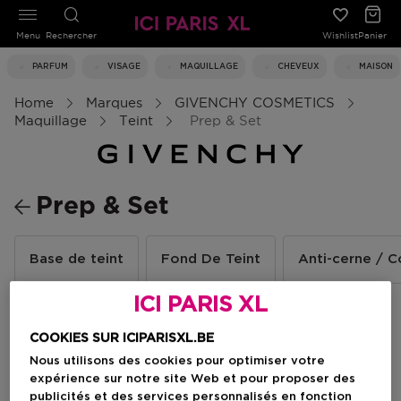
Menu
Rechercher
Wishlist
Panier
PARFUM
VISAGE
MAQUILLAGE
CHEVEUX
MAISON
Home
Marques
GIVENCHY COSMETICS
Maquillage
Teint
Prep & Set
Prep & Set
Base de teint
Fond De Teint
Anti-cerne / C
ICI PARIS XL
Filtrer
COOKIES SUR ICIPARISXL.BE
Nous utilisons des cookies pour optimiser votre
expérience sur notre site Web et pour proposer des
1 Résultats
publicités et des services personnalisés en fonction