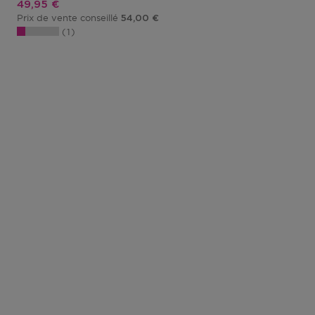
Prix promotionnel
49,95 €
Prix de vente conseillé
54,00 €
1