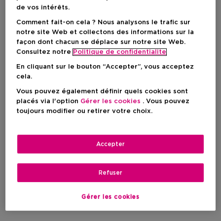
de vos intérêts.
-7%
Comment fait-on cela ? Nous analysons le trafic sur
notre site Web et collectons des informations sur la
façon dont chacun se déplace sur notre site Web.
Consultez notre
Politique de confidentialite
En cliquant sur le bouton “Accepter”, vous acceptez
cela.
Vous pouvez également définir quels cookies sont
placés via l'option
Gérer les cookies
. Vous pouvez
toujours modifier ou retirer votre choix.
Exclusif
Accepter
GIVENCHY COSMETICS
Refuser
Prisme Libre
Prep & Set Glow Mist
Gérer les cookies