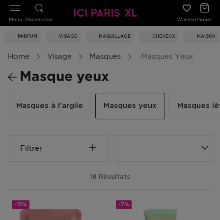
Menu
Rechercher
Wishlist
Panier
PARFUM
VISAGE
MAQUILLAGE
CHEVEUX
MAISON
Home
Visage
Masques
Masques Yeux
Masque yeux
Masques à l'argile
Masques yeux
Masques lè
Filtrer
18 Résultats
-15%
-7%