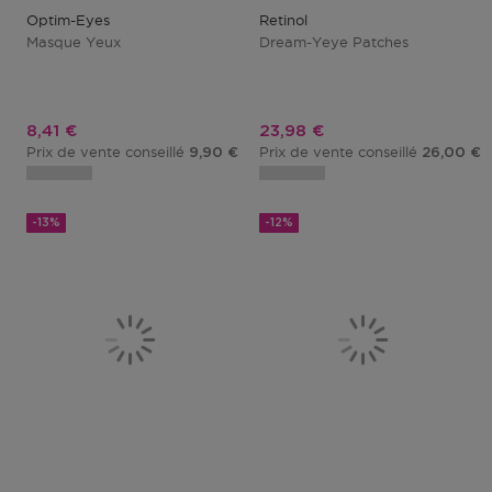
Optim-Eyes
Retinol
Masque Yeux
Dream-Yeye Patches
Prix promotionnel
Prix promotionnel
8,41 €
23,98 €
Prix de vente conseillé
Prix de vente conseillé
9,90 €
26,00 €
-13%
-12%