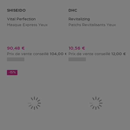
SHISEIDO
DHC
Vital Perfection
Revitalizing
Masque Express Yeux
Patchs Revitalisants Yeux
Prix promotionnel
Prix promotionnel
90,48 €
10,56 €
Prix de vente conseillé
Prix de vente conseillé
104,00 €
12,00 €
-15%