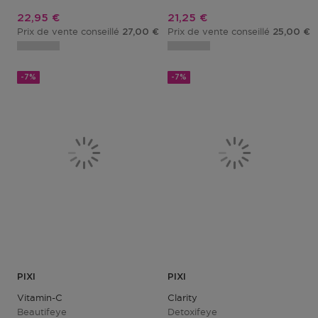
Prix promotionnel
Prix promotionnel
22,95 €
21,25 €
Prix de vente conseillé
Prix de vente conseillé
27,00 €
25,00 €
-7%
-7%
PIXI
PIXI
Vitamin-C
Clarity
Beautifeye
Detoxifeye