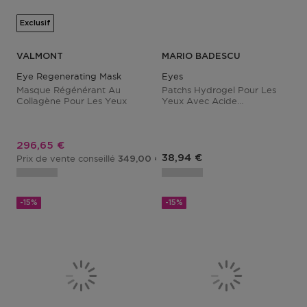
Exclusif
VALMONT
MARIO BADESCU
Eye Regenerating Mask
Eyes
Masque Régénérant Au
Patchs Hydrogel Pour Les
Collagène Pour Les Yeux
Yeux Avec Acide
Hyaluronique Et Niacinamide
Prix promotionnel
296,65 €
38,94 €
Prix de vente conseillé
349,00 €
-15%
-15%