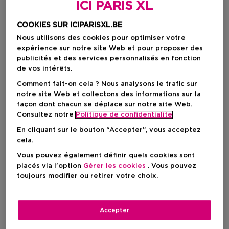
ICI PARIS XL
-7%
COOKIES SUR ICIPARISXL.BE
Nous utilisons des cookies pour optimiser votre
expérience sur notre site Web et pour proposer des
publicités et des services personnalisés en fonction
de vos intérêts.
Comment fait-on cela ? Nous analysons le trafic sur
notre site Web et collectons des informations sur la
façon dont chacun se déplace sur notre site Web.
Consultez notre
Politique de confidentialite
Korean Beauty
Cadeau
En cliquant sur le bouton “Accepter”, vous acceptez
cela.
PIXI
ICI PARIS XL
Vous pouvez également définir quels cookies sont
placés via l'option
Gérer les cookies
. Vous pouvez
Botanical Collagen
Time
toujours modifier ou retirer votre choix.
Fortifeye
Patchs Pour Les Yeux Aux
Micro-Aiguilles
Accepter
Prix promotionnel
23,98 €
Prix du produit
13,95 €
Prix de vente conseillé
26,00 €