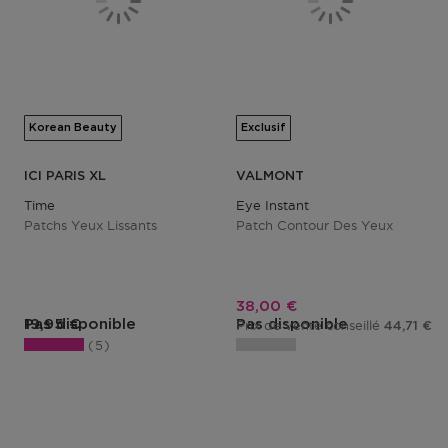
Korean Beauty
Exclusif
ICI PARIS XL
VALMONT
Time
Eye Instant
Patchs Yeux Lissants
Patch Contour Des Yeux
Prix promotionnel
38,00 €
Prix du produit
Pas disponible
19,95 €
Pas disponible
Prix de vente conseillé
44,71 €
5