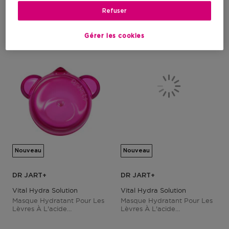
1
Refuser
-15%
-15%
Gérer les cookies
Nouveau
Nouveau
DR JART+
DR JART+
Vital Hydra Solution
Vital Hydra Solution
Masque Hydratant Pour Les
Masque Hydratant Pour Les
Lèvres À L'acide
Lèvres À L'acide
Hyaluronique
Hyaluronique