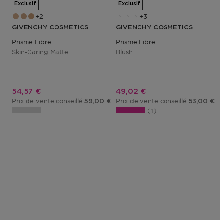
Exclusif
Exclusif
2
3
GIVENCHY COSMETICS
GIVENCHY COSMETICS
Prisme Libre
Prisme Libre
Skin-Caring Matte
Blush
Prix promotionnel
Prix promotionnel
54,57 €
49,02 €
Prix de vente conseillé
Prix de vente conseillé
59,00 €
53,00 €
1