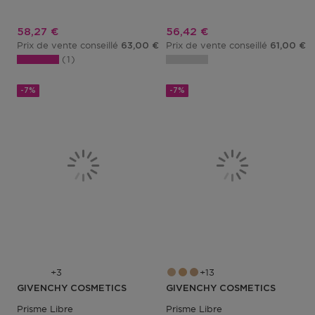
Prix promotionnel
Prix promotionnel
58,27 €
56,42 €
Prix de vente conseillé
Prix de vente conseillé
63,00 €
61,00 €
1
-7%
-7%
3
13
GIVENCHY COSMETICS
GIVENCHY COSMETICS
Prisme Libre
Prisme Libre