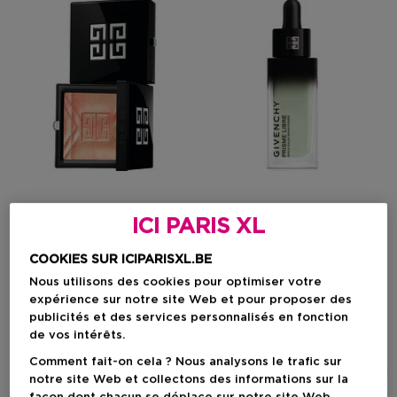
1
ICI PARIS XL
GIVENCHY COSMETICS
GIVENCHY COSMETICS
COOKIES SUR ICIPARISXL.BE
Prisme Libre
Prisme Libre
Prisme Libre Highlighter
Prisme Libre Skin & Color
Nous utilisons des cookies pour optimiser votre
Serum Primer
expérience sur notre site Web et pour proposer des
publicités et des services personnalisés en fonction
de vos intérêts.
Prix promotionnel
Prix promotionnel
56,42 €
51,80 €
Comment fait-on cela ? Nous analysons le trafic sur
Prix de vente conseillé
Prix de vente conseillé
61,00 €
56,00 €
notre site Web et collectons des informations sur la