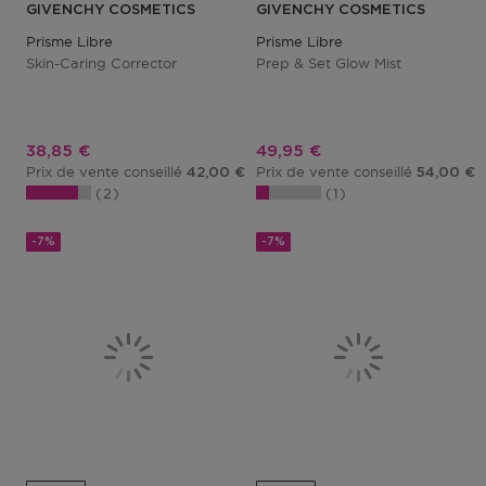
GIVENCHY COSMETICS
GIVENCHY COSMETICS
Prisme Libre
Prisme Libre
Skin-Caring Corrector
Prep & Set Glow Mist
Prix promotionnel
Prix promotionnel
38,85 €
49,95 €
Prix de vente conseillé
Prix de vente conseillé
42,00 €
54,00 €
2
1
-7%
-7%