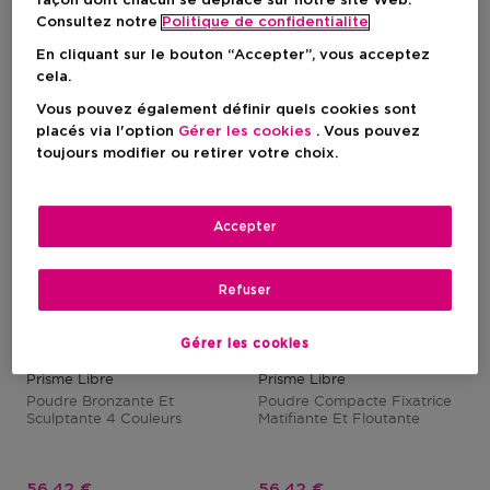
façon dont chacun se déplace sur notre site Web.
Consultez notre
Politique de confidentialite
-7%
-7%
En cliquant sur le bouton “Accepter”, vous acceptez
cela.
Vous pouvez également définir quels cookies sont
placés via l'option
Gérer les cookies
. Vous pouvez
toujours modifier ou retirer votre choix.
Accepter
Refuser
1
3
Gérer les cookies
GIVENCHY COSMETICS
GIVENCHY COSMETICS
Prisme Libre
Prisme Libre
Poudre Bronzante Et
Poudre Compacte Fixatrice
Sculptante 4 Couleurs
Matifiante Et Floutante
Prix promotionnel
Prix promotionnel
56,42 €
56,42 €