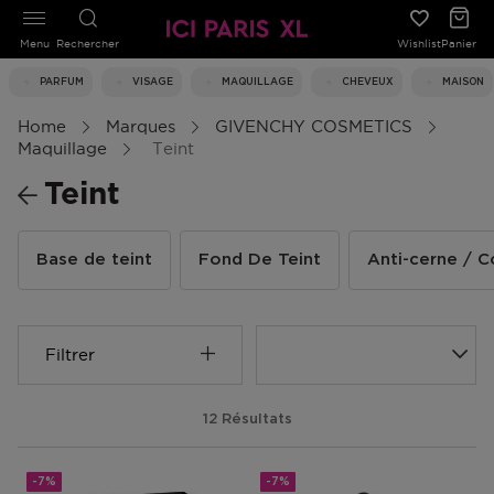
Menu
Rechercher
Wishlist
Panier
PARFUM
VISAGE
MAQUILLAGE
CHEVEUX
MAISON
Home
Marques
GIVENCHY COSMETICS
Maquillage
Teint
Teint
Base de teint
Fond De Teint
Anti-cerne / C
Filtrer
12 Résultats
-7%
-7%