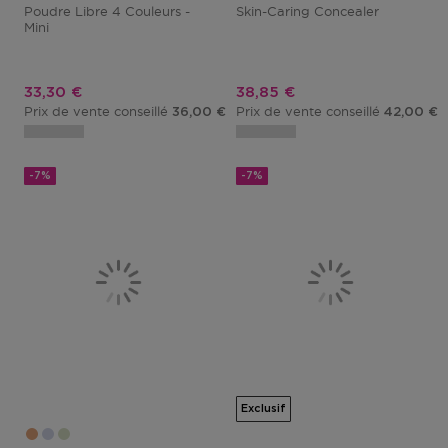
Poudre Libre 4 Couleurs -
Skin-Caring Concealer
Mini
Prix promotionnel
Prix promotionnel
33,30 €
38,85 €
Prix de vente conseillé
Prix de vente conseillé
36,00 €
42,00 €
-7%
-7%
Exclusif