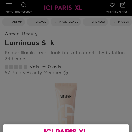
Menu
Rechercher
Wishlist
Panier
PARFUM
VISAGE
MAQUILLAGE
CHEVEUX
MAISON
Armani Beauty
Luminous Silk
primer illuminateur - look frais et naturel - hydratation
24 heures
Vois les 0 avis
57 Points Beauty Member