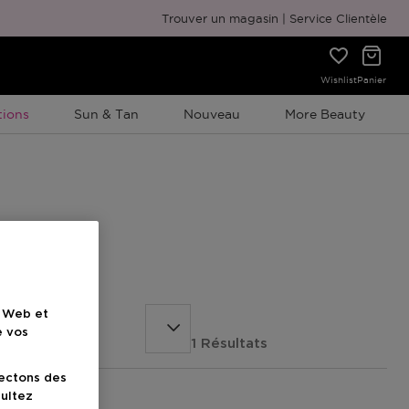
Emballage cadeau gratuit
Trouver un magasin
Service Clientèle
Wishlist
Panier
ion À Durée Limitée
ions
Sun & Tan
Nouveau
More Beauty
e Web et
e vos
1 Résultats
lectons des
sultez