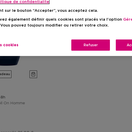
itique de confidentialite
nt sur le bouton “Accepter”, vous acceptez cela.
ez également définir quels cookies sont placés via l'option
Gére
 Vous pouvez toujours modifier ou retirer votre choix.
es cookies
Refuser
Ac
adeau
48h
oll On Homme
tionnel