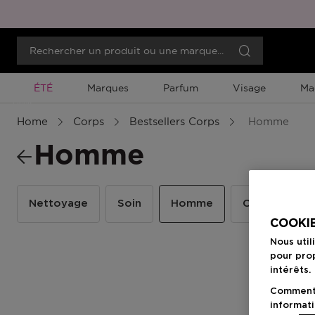
Promotion À Durée Limitée
ÉTÉ
Marques
Parfum
Visage
Ma
Menu
Home
Corps
Bestsellers Corps
Homme
Homme
Nettoyage
Soin
Homme
Coffrets
COOKIE
Nous util
pour prop
intérêts.
Comment f
informati
-18%