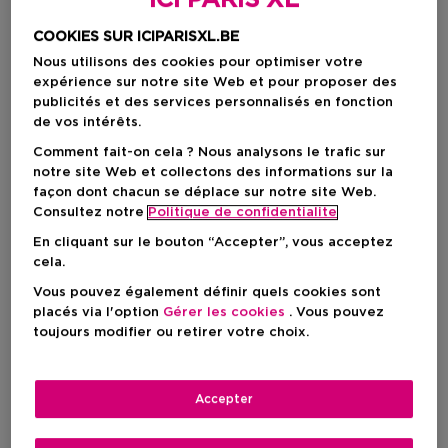
ICI PARIS XL
COOKIES SUR ICIPARISXL.BE
Nous utilisons des cookies pour optimiser votre
expérience sur notre site Web et pour proposer des
publicités et des services personnalisés en fonction
de vos intérêts.
Comment fait-on cela ? Nous analysons le trafic sur
notre site Web et collectons des informations sur la
façon dont chacun se déplace sur notre site Web.
Consultez notre
Politique de confidentialite
Choisissez votre format
En cliquant sur le bouton “Accepter”, vous acceptez
cela.
1 ST
En stock
Vous pouvez également définir quels cookies sont
1 ST
placés via l'option
Gérer les cookies
. Vous pouvez
Prix promotionnel
10,07 €
toujours modifier ou retirer votre choix.
11,85 €
Accepter
Prix promotionnel
10,07 €
Prix de vente conseillé
11,85 €
-15%