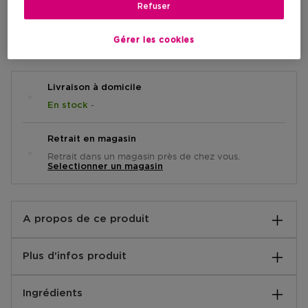
Refuser
AJOUTER AU PANIER
Gérer les cookies
Livraison à domicile
-
En stock
Retrait en magasin
Retrait dans un magasin près de chez vous.
Selectionner un magasin
A propos de ce produit
Un taille-crayon unique, universel, précis et compact.
Plus d'infos produit
Contient une tige spéciale pour l'evacuation des
copeaux sant abîler les lames.
Instructions:
Ingrédients
Placez le crayon dans la partie étroite ou large et