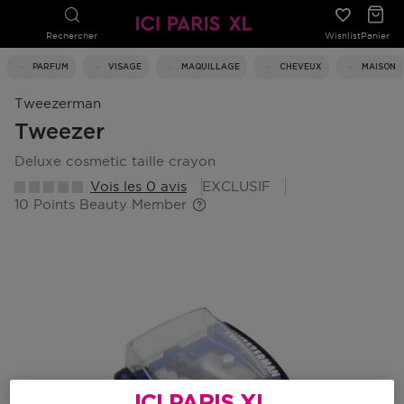
Rechercher
Wishlist
Panier
PARFUM
VISAGE
MAQUILLAGE
CHEVEUX
MAISON
Tweezerman
Tweezer
deluxe cosmetic taille crayon
Vois les 0 avis
EXCLUSIF
10 Points Beauty Member