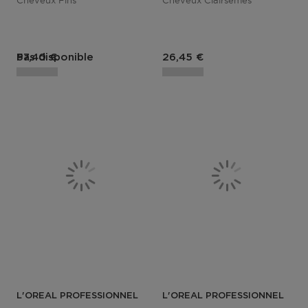
Cheveux Fins
Cheveux Clairsemés
Pas disponible
57,40 €
26,45 €
L'OREAL PROFESSIONNEL
L'OREAL PROFESSIONNEL