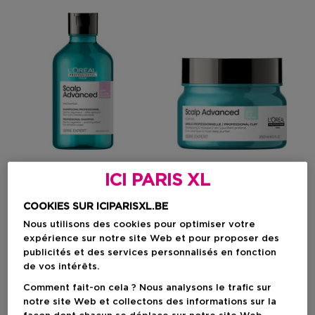
ICI PARIS XL
L'OREAL PROFESSIONNEL
L'OREAL PROFESSIONNEL
COOKIES SUR ICIPARISXL.BE
Scalp Advanced
Scalp Advanced
Nous utilisons des cookies pour optimiser votre
Shampooing Dermo-
Argile Purifiante Profonde 2-
expérience sur notre site Web et pour proposer des
Régulateur Anti-Inconfort
En-1 Anti-Sébum
publicités et des services personnalisés en fonction
de vos intérêts.
Comment fait-on cela ? Nous analysons le trafic sur
notre site Web et collectons des informations sur la
26,45 €
34,10 €