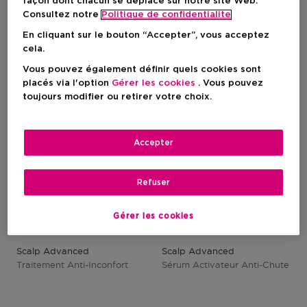
façon dont chacun se déplace sur notre site Web.
Consultez notre
Politique de confidentialite
En cliquant sur le bouton “Accepter”, vous acceptez
cela.
Vous pouvez également définir quels cookies sont
placés via l'option
Gérer les cookies
. Vous pouvez
toujours modifier ou retirer votre choix.
Accepter
Refuser
Gérer les cookies
L'OREAL PROFESSIONNEL
L'OREAL PROFESSIONNEL
Scalp Advanced
Scalp Advanced
Traitement Anti-Inconfort
Sérum Activateur Anti-Chute