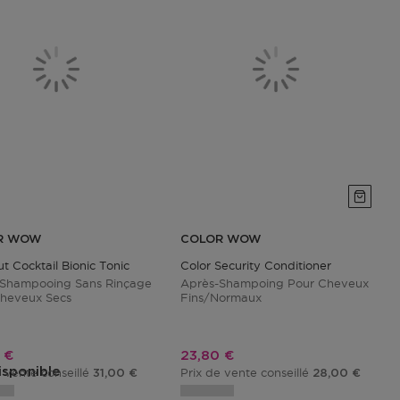
R WOW
COLOR WOW
t Cocktail Bionic Tonic
Color Security Conditioner
-Shampooing Sans Rinçage
Après-Shampoing Pour Cheveux
heveux Secs
Fins/normaux
promotionnel
Prix promotionnel
 €
23,80 €
isponible
e vente conseillé
Prix de vente conseillé
31,00 €
28,00 €