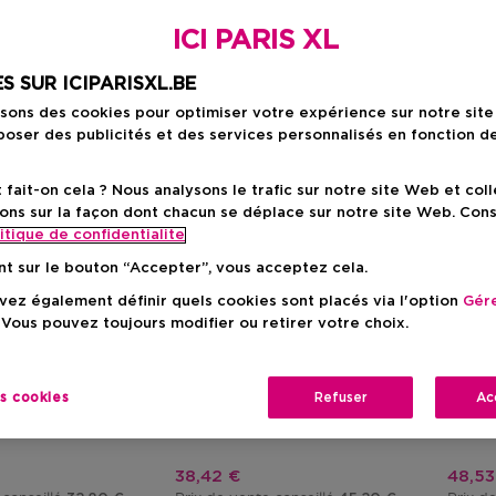
ICI PARIS XL
S SUR ICIPARISXL.BE
isons des cookies pour optimiser votre expérience sur notre sit
oser des publicités et des services personnalisés en fonction d
ait-on cela ? Nous analysons le trafic sur notre site Web et col
ons sur la façon dont chacun se déplace sur notre site Web. Con
itique de confidentialite
nt sur le bouton “Accepter”, vous acceptez cela.
ez également définir quels cookies sont placés via l'option
Gére
 Vous pouvez toujours modifier ou retirer votre choix.
KÉRASTASE
KÉRA
Bain Ultra-Violet
Blond Absolu Cicaflash
Blond 
Pour Cheveux
Après-Shampooing Réparateur
Masque
es cookies
Refuser
Ac
Pour Cheveux Blonds
Cheveu
tionnel
Prix promotionnel
Prix 
38,42 €
48,53