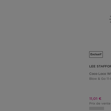
Exclusif
LEE STAFFO
Coco Loco W
Blow & Go 11-
Prix promo
11,01 €
Prix de vente