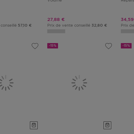
Volume
Répara
tionnel
Prix promotionnel
Prix 
27,88 €
34,59
 conseillé
Prix de vente conseillé
Prix d
57,10 €
32,80 €
-15%
-15%