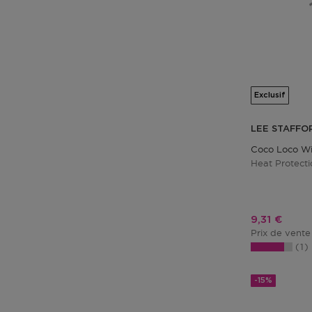
Exclusif
LEE STAFFO
Coco Loco W
Heat Protecti
Prix promo
9,31 €
Prix de vente
1
-15%