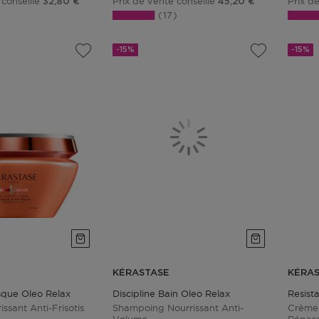
 conseillé
Prix de vente conseillé
Prix d
32,80 €
45,20 €
17
-15%
-15%
KÉRASTASE
KÉRA
sque Oleo Relax
Discipline Bain Oleo Relax
Resist
ssant Anti-Frisotis
Shampoing Nourrissant Anti-
Crème 