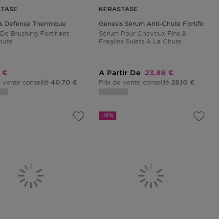
STASE
KÉRASTASE
s Defense Thermique
Genesis Sérum Anti-Chute Fortifiant
 De Brushing Fortifiant
Sérum Pour Cheveux Fins &
hute
Fragiles Sujets À La Chute
promotionnel
Prix promotionnel
 €
A Partir De
23,88 €
e vente conseillé
Prix de vente conseillé
40,70 €
28,10 €
-15%