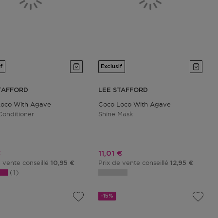
if
Exclusif
TAFFORD
LEE STAFFORD
Loco With Agave
Coco Loco With Agave
Conditioner
Shine Mask
promotionnel
Prix promotionnel
€
11,01 €
e vente conseillé
Prix de vente conseillé
10,95 €
12,95 €
1
-15%