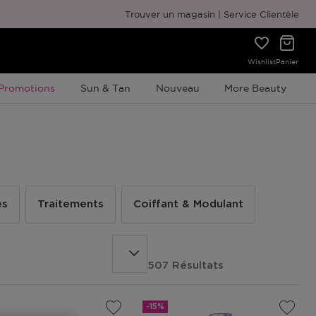
Emballage cadeau gratuit
Trouver un magasin
Service Clientèle
Wishlist
Panier
Promotion À Durée Limitée
Promotions
Sun & Tan
Nouveau
More Beauty
es
Traitements
Coiffant & Modulant
507 Résultats
-15%