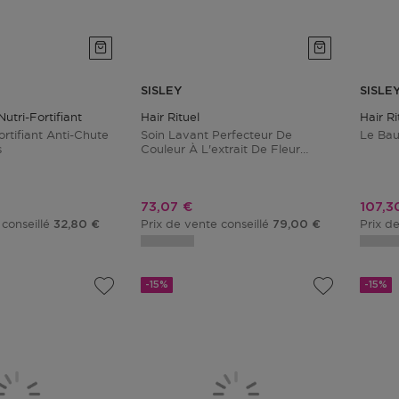
SISLEY
SISLE
utri-Fortifiant
Hair Rituel
Hair Ri
rtifiant Anti-Chute
Soin Lavant Perfecteur De
Le Bau
s
Couleur À L'extrait De Fleur
D'hibiscus
tionnel
Prix promotionnel
Prix 
73,07 €
107,3
 conseillé
Prix de vente conseillé
Prix d
32,80 €
79,00 €
-15%
-15%