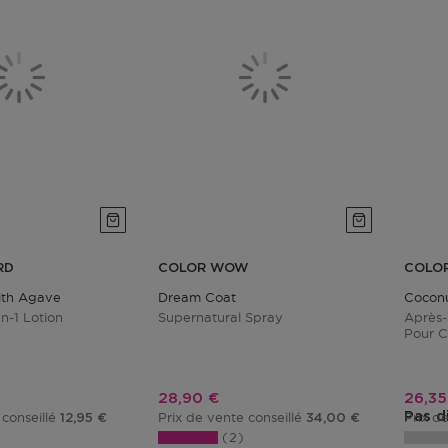
RD
COLOR WOW
COLO
ith Agave
Dream Coat
Coconu
In-1 Lotion
Supernatural Spray
Après
Pour C
tionnel
Prix promotionnel
Prix 
28,90 €
26,35
Pas d
 conseillé
Prix de vente conseillé
Prix d
12,95 €
34,00 €
2