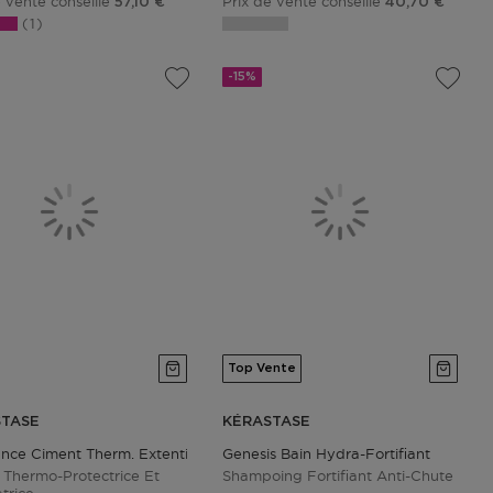
e vente conseillé
Prix de vente conseillé
57,10 €
40,70 €
1
-15%
Top Vente
STASE
KÉRASTASE
ance Ciment Therm. Extentioniste
Genesis Bain Hydra-Fortifiant
Thermo-Protectrice Et
Shampoing Fortifiant Anti-Chute