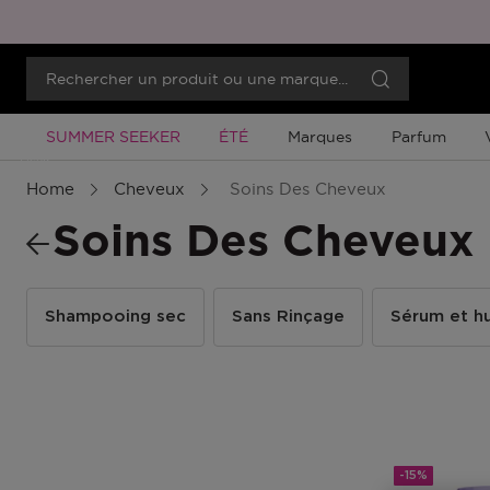
Promotion À Durée Limitée
Promotion À Durée Limitée
SUMMER SEEKER
ÉTÉ
Marques
Parfum
Menu
Home
Cheveux
Soins Des Cheveux
Soins Des Cheveux
Shampooing sec
Sans Rinçage
Sérum et hu
-15%