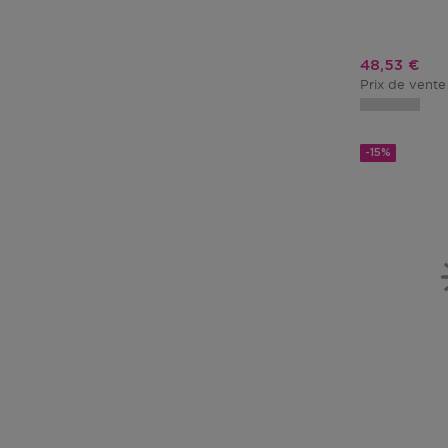
Prix promo
48,53 €
Prix de vente
-15%