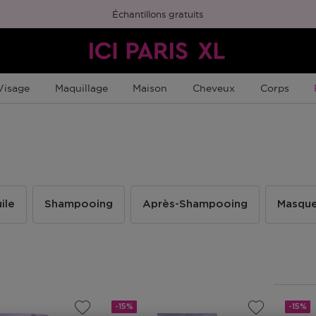
Échantillons gratuits
Visage
Maquillage
Maison
Cheveux
Corps
ile
Shampooing
Après-Shampooing
Masqu
-15%
-15%