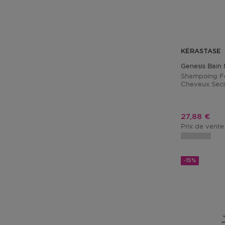
KÉRASTASE
Genesis Bain N
Shampoing Fo
Cheveux Sec
Prix promo
27,88 €
Prix de vente
-15%