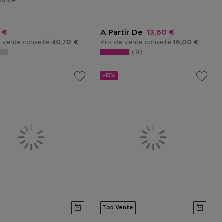
trice
promotionnel
Prix promotionnel
 €
A Partir De
13,60 €
e vente conseillé
Prix de vente conseillé
40,70 €
16,00 €
9
-15%
Top Vente