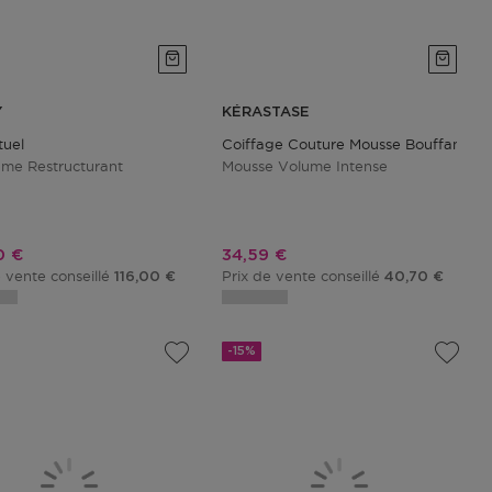
Y
KÉRASTASE
tuel
Coiffage Couture Mousse Bouffante
me Restructurant
Mousse Volume Intense
promotionnel
Prix promotionnel
0 €
34,59 €
e vente conseillé
Prix de vente conseillé
116,00 €
40,70 €
-15%