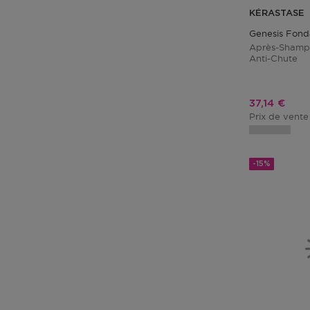
KÉRASTASE
Genesis Fond
Après-Shampo
Anti-Chute
Prix promo
37,14 €
Prix de vente
-15%