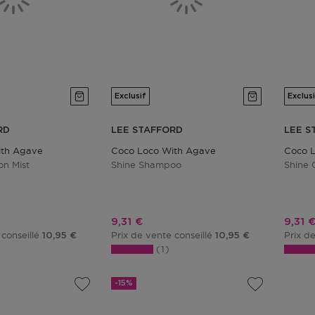
Exclusif
Exclus
RD
LEE STAFFORD
LEE S
ith Agave
Coco Loco With Agave
Coco 
on Mist
Shine Shampoo
Shine 
tionnel
Prix promotionnel
Prix 
9,31 €
9,31 
 conseillé
Prix de vente conseillé
Prix d
10,95 €
10,95 €
1
-15%