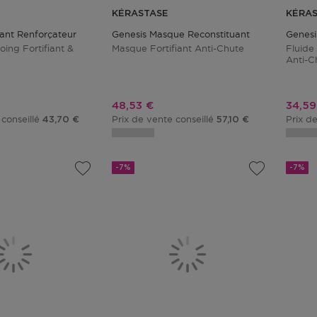
KÉRASTASE
KÉRA
ant Renforçateur
Genesis Masque Reconstituant
Genesi
ing Fortifiant &
Masque Fortifiant Anti-Chute
Fluide
Anti-C
tionnel
Prix promotionnel
Prix 
48,53 €
34,59
 conseillé
Prix de vente conseillé
Prix d
43,70 €
57,10 €
-7%
-7%