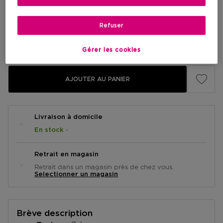
172,00 €
Refuser
Prix promotionnel
143,65 €
Prix de vente conseillé
172,00 €
-16%
Gérer les cookies
AJOUTER AU PANIER
Livraison à domicile
-
En stock
Retrait en magasin
Retrait dans un magasin près de chez vous.
Selectionner un magasin
Brève description