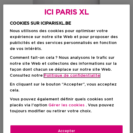
ICI PARIS XL
COOKIES SUR ICIPARISXL.BE
Nous utilisons des cookies pour optimiser votre
expérience sur notre site Web et pour proposer des
publicités et des services personnalisés en fonction
de vos intérêts.
Comment fait-on cela ? Nous analysons le trafic sur
notre site Web et collectons des informations sur la
façon dont chacun se déplace sur notre site Web.
Consultez notre
Politique de confidentialite
En cliquant sur le bouton “Accepter”, vous acceptez
cela.
Choisissez votre format
Vous pouvez également définir quels cookies sont
placés via l'option
Gérer les cookies
. Vous pouvez
50 ML
En stock
toujours modifier ou retirer votre choix.
50 ML
Prix promotionnel
143,65 €
Accepter