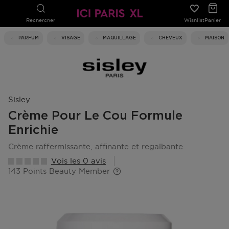
Rechercher
Wishlist
Panier
PARFUM
VISAGE
MAQUILLAGE
CHEVEUX
MAISON
Sisley
Crème Pour Le Cou Formule
Enrichie
crème raffermissante, affinante et regalbante
Vois les 0 avis
143 Points Beauty Member