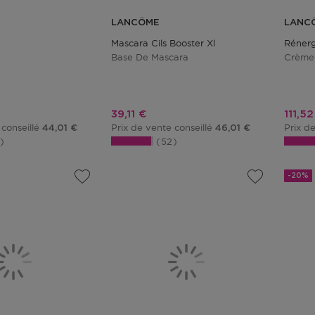
LANCÔME
LANC
Mascara Cils Booster Xl
Rénergi
Base De Mascara
Crème 
tionnel
Prix promotionnel
Prix 
39,11 €
111,52
 conseillé
Prix de vente conseillé
Prix d
44,01 €
46,01 €
3
52
-20%