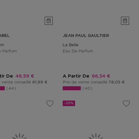
AREL
JEAN PAUL GAULTIER
Am
La Belle
e Parfum
Eau De Parfum
Prix promotionnel
Prix promotionnel
tir De
49,59 €
A Partir De
66,34 €
e vente conseillé
Prix de vente conseillé
61,99 €
78,05 €
44
40
-20%