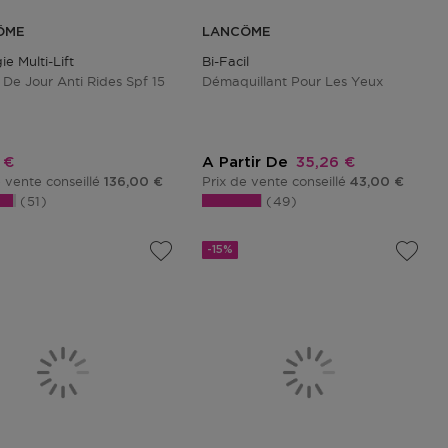
ÔME
LANCÔME
e Multi-Lift
Bi-Facil
De Jour Anti Rides Spf 15
Démaquillant Pour Les Yeux
promotionnel
Prix promotionnel
 €
A Partir De
35,26 €
e vente conseillé
Prix de vente conseillé
136,00 €
43,00 €
51
49
-15%