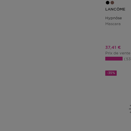
LANCÔME
Hypnôse
Mascara
Prix promo
37,41 €
Prix de vente
5
-35%