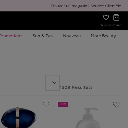
Emballage cadeau gratuit
Trouver un magasin
Service Clientèle
Wishlist
Panier
Promotion À Durée Limitée
Promotions
Sun & Tan
Nouveau
More Beauty
1509 Résultats
-18%