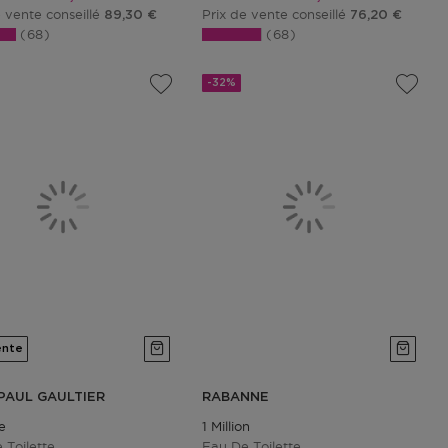
e vente conseillé
Prix de vente conseillé
89,30 €
76,20 €
68
68
-32%
ente
PAUL GAULTIER
RABANNE
e
1 Million
 Toilette
Eau De Toilette