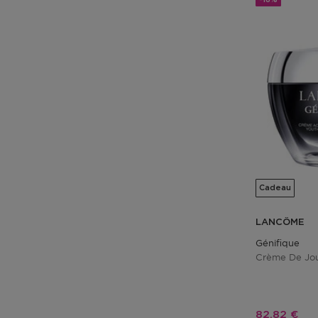
Cadeau
LANCÔME
Génifique
Crème De Jou
Prix promo
82,82 €