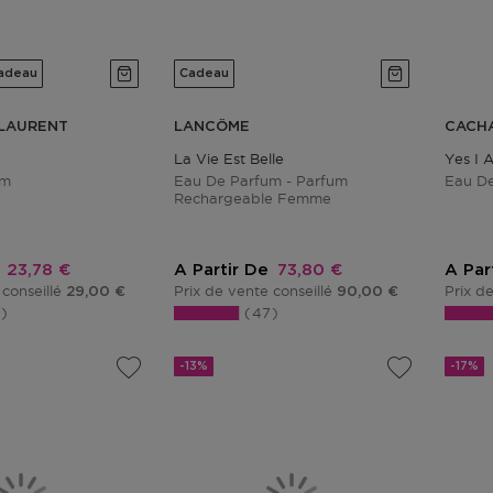
adeau
Cadeau
 LAURENT
LANCÔME
CACH
La Vie Est Belle
Yes I 
um
Eau De Parfum - Parfum
Eau D
Rechargeable Femme
Prix promotionnel
Prix promotionnel
23,78 €
A Partir De
73,80 €
A Par
 conseillé
Prix de vente conseillé
Prix d
29,00 €
90,00 €
7
47
-13%
-17%