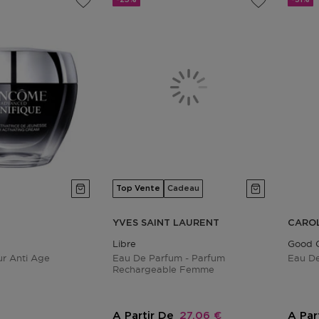
Top Vente
Cadeau
YVES SAINT LAURENT
CARO
Libre
Good G
r Anti Age
Eau De Parfum - Parfum
Eau D
Rechargeable Femme
tionnel
Prix promotionnel
A Partir De
27,06 €
A Par