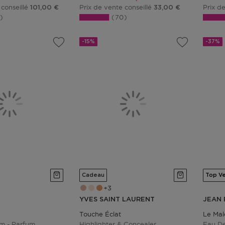
 conseillé
Prix de vente conseillé
Prix d
101,00 €
33,00 €
3
70
-15%
-37%
Cadeau
Top V
3
YVES SAINT LAURENT
JEAN 
Touche Éclat
Le Mal
m - Parfum
Highlighter & Concealer
Eau De