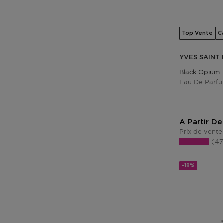
Top Vente
C
YVES SAINT
Black Opium
Eau De Parf
A Partir De
Prix de vente
4
-18%