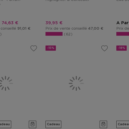
e
Prix promotionnel
Prix promotionnel
74,63 €
39,95 €
A Par
 conseillé
Prix de vente conseillé
Prix d
91,01 €
47,00 €
3
62
-15%
-18%
adeau
Cadeau
Cadea