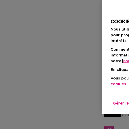
COOKIE
Nous util
pour prop
intérêts.
Comment f
informati
notre
Pol
DIOR
En cliqua
Miss Dior
Vous pouv
Rose N'roses
cookies
.
Gérer l
A Partir De
Prix de vente
2
-18%