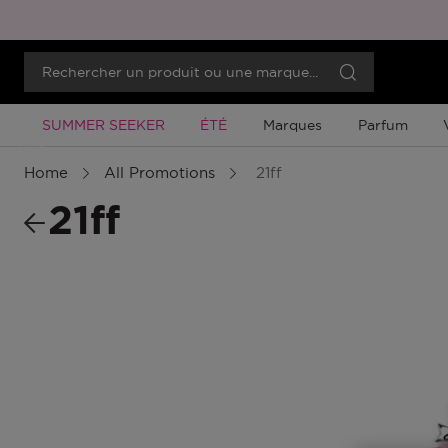
Promotion À Durée Limitée
Promotion À Durée Limitée
SUMMER SEEKER
ÉTÉ
Marques
Parfum
Menu
Home
All Promotions
21ff
21ff