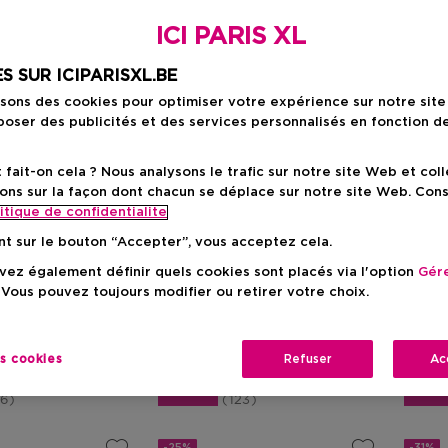
ICI PARIS XL
S SUR ICIPARISXL.BE
isons des cookies pour optimiser votre expérience sur notre sit
oser des publicités et des services personnalisés en fonction d
ait-on cela ? Nous analysons le trafic sur notre site Web et col
Cadeau
Top V
ons sur la façon dont chacun se déplace sur notre site Web. Con
itique de confidentialite
LANCÔME
ARMA
nt sur le bouton “Accepter”, vous acceptez cela.
Idôle
My W
ez également définir quels cookies sont placés via l'option
Gére
Eau De Parfum - Parfum
Eau De
 Vous pouvez toujours modifier ou retirer votre choix.
Rechargeable Femme
Recha
Prix promotionnel
Prix promotionnel
es cookies
Refuser
Ac
69,53 €
A Partir De
20,50 €
A Par
 conseillé
Prix de vente conseillé
Prix d
81,80 €
25,00 €
06
123
-25%
-31%