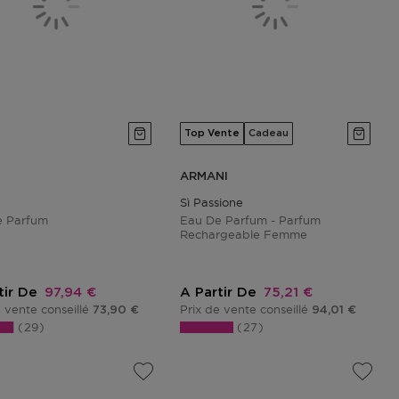
Top Vente
Cadeau
ARMANI
Sì Passione
e Parfum
Eau De Parfum - Parfum
Rechargeable Femme
Prix promotionnel
Prix promotionnel
tir De
97,94 €
A Partir De
75,21 €
e vente conseillé
Prix de vente conseillé
73,90 €
94,01 €
29
27