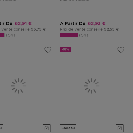
Prix promotionnel
Prix promotionnel
tir De
62,91 €
A Partir De
62,93 €
e vente conseillé
Prix de vente conseillé
95,75 €
92,55 €
54
54
-18%
u
Cadeau