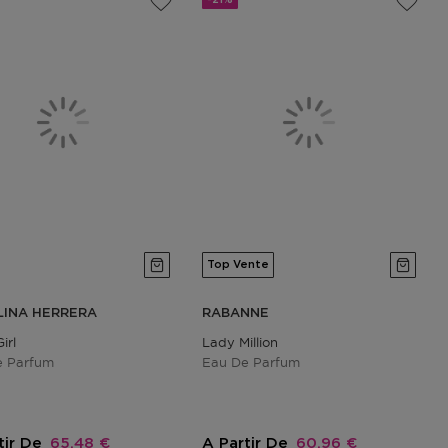
Top Vente
LINA HERRERA
RABANNE
irl
Lady Million
e Parfum
Eau De Parfum
Prix promotionnel
Prix promotionnel
tir De
65,48 €
A Partir De
60,96 €