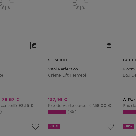
SHISEIDO
GUCCI
Vital Perfection
Bloom
te
Crème Lift Fermeté
Eau D
Prix promotionnel
Prix promotionnel
78,67 €
137,46 €
A Par
 conseillé
Prix de vente conseillé
Prix d
92,55 €
158,00 €
6
35
-26%
-18%