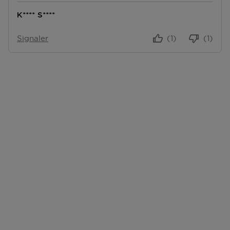
K**** S****
Signaler
(1)
(1)