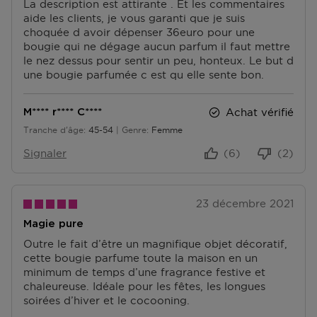
La description est attirante . Et les commentaires
G
V
aide les clients, je vous garanti que je suis
E
É
choquée d avoir dépenser 36euro pour une
S
N
bougie qui ne dégage aucun parfum il faut mettre
I
le nez dessus pour sentir un peu, honteux. Le but d
E
une bougie parfumée c est qu elle sente bon.
N
T
S
Achat vérifié
M**** r**** C****
Tranche d'âge
45-54
Genre
Femme
De 45 à 54
Signaler
(6)
(2)
23 décembre 2021
Magie pure
Outre le fait d’être un magnifique objet décoratif,
cette bougie parfume toute la maison en un
minimum de temps d’une fragrance festive et
chaleureuse. Idéale pour les fêtes, les longues
soirées d’hiver et le cocooning.