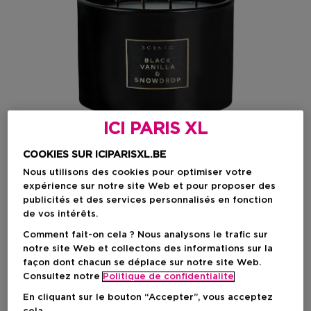
ICI PARIS XL
COOKIES SUR ICIPARISXL.BE
Nous utilisons des cookies pour optimiser votre
expérience sur notre site Web et pour proposer des
publicités et des services personnalisés en fonction
Choisissez votre format
de vos intérêts.
800 G
En stock
Comment fait-on cela ? Nous analysons le trafic sur
notre site Web et collectons des informations sur la
façon dont chacun se déplace sur notre site Web.
800 G
Consultez notre
Politique de confidentialite
Prix promotionnel
24,46 €
Prix du produit
34,95 €
En cliquant sur le bouton “Accepter”, vous acceptez