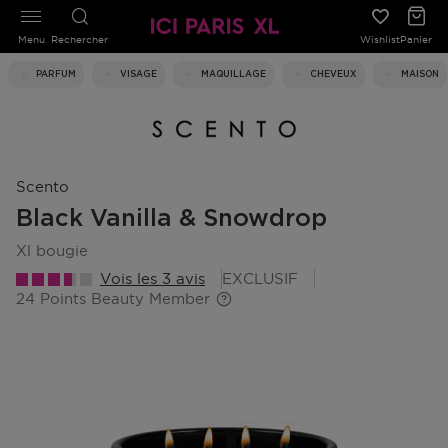
Menu
Rechercher
Wishlist
Panier
PARFUM
VISAGE
MAQUILLAGE
CHEVEUX
MAISON
Scento
Black Vanilla & Snowdrop
xl bougie
Vois les 3 avis
EXCLUSIF
24 Points Beauty Member