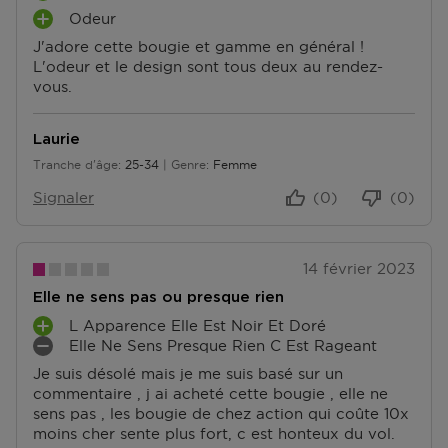
Odeur
V
A
Retours
A
J'adore cette bougie et gamme en général !
V
Après réception de votre commande, vous disposez
N
L'odeur et le design sont tous deux au rendez-
A
de 14 jours pour la retourner (partiellement) ou
T
vous.
N
l'annuler. Après l'annulation, vous disposez d'un délai
A
T
supplémentaire de 14 jours pour retourner les produits.
G
A
Pour annuler votre commande, vous pouvez nous
E
Laurie
G
contacter ou utiliser
le formulaire de retour
.
S
Tranche d'âge
25-34
Genre
Femme
E
De 25 à 34
S
Échange ou retour en magasin
Signaler
(0)
(0)
ous pouvez également retourner ou échanger le
produit dans un magasin près de chez vous. Vous
n’avez pas besoin de remplir un formulaire de retour
14 février 2023
pour cela. Veuillez apporter votre confirmation de
commande avec vous.
Elle ne sens pas ou presque rien
L Apparence Elle Est Noir Et Doré
Accédez à plus d’informations et à la FAQ sur les
A
Elle Ne Sens Presque Rien C Est Rageant
retours.
V
I
Je suis désolé mais je me suis basé sur un
A
N
D'autres questions sur la commande ? Vous pouvez le
commentaire , j ai acheté cette bougie , elle ne
N
C
trouver sur notre page FAQ.
sens pas , les bougie de chez action qui coûte 10x
T
O
moins cher sente plus fort, c est honteux du vol.
A
N